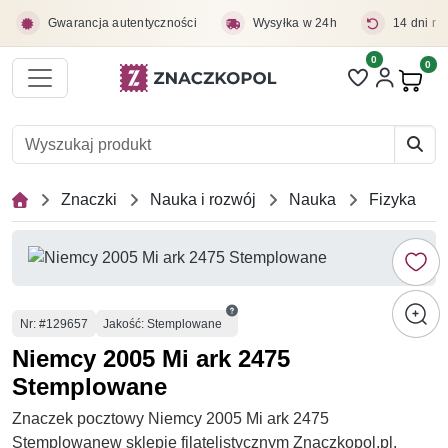
Przejdź do treści głównej
Gwarancja autentyczności
Wysyłka w 24h
14 dni na
0
Liczba pozycji 
0
Pro
Znaczki
Nauka i rozwój
Nauka
Fizyka
Numer
Nr
: #129657
Jakość: Stemplowane
Niemcy 2005 Mi ark 2475
Stemplowane
Znaczek pocztowy Niemcy 2005 Mi ark 2475
Stemplowanew sklepie filatelistycznym Znaczkopol.pl.