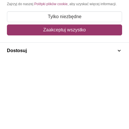
Moje konto
Zajrzyj do naszej
Polityki plików cookie
, aby uzyskać więcej informacji.
Moje zamówienia
Tylko niezbędne
Mój koszyk
Zaakceptuj wszystko
Adres dostawy
Dostosuj
Polecamy
Znaczki Konie
Znaczki Politycy
Znaczki Żaglowce
Znaczki Kwiaty
Znaczki Boże Narodzenie