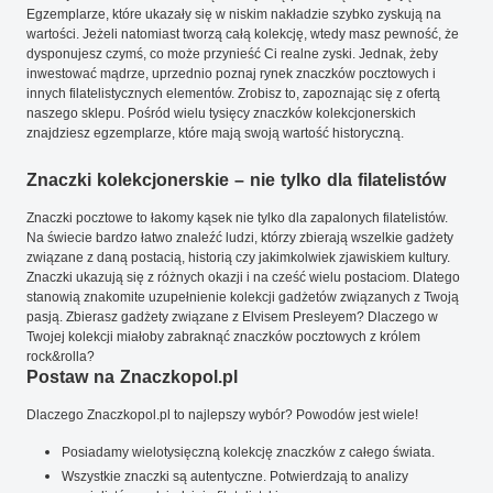
Egzemplarze, które ukazały się w niskim nakładzie szybko zyskują na
wartości. Jeżeli natomiast tworzą całą kolekcję, wtedy masz pewność, że
dysponujesz czymś, co może przynieść Ci realne zyski. Jednak, żeby
inwestować mądrze, uprzednio poznaj rynek znaczków pocztowych i
innych filatelistycznych elementów. Zrobisz to, zapoznając się z ofertą
naszego sklepu. Pośród wielu tysięcy znaczków kolekcjonerskich
znajdziesz egzemplarze, które mają swoją wartość historyczną.
Znaczki kolekcjonerskie – nie tylko dla filatelistów
Znaczki pocztowe to łakomy kąsek nie tylko dla zapalonych filatelistów.
Na świecie bardzo łatwo znaleźć ludzi, którzy zbierają wszelkie gadżety
związane z daną postacią, historią czy jakimkolwiek zjawiskiem kultury.
Znaczki ukazują się z różnych okazji i na cześć wielu postaciom. Dlatego
stanowią znakomite uzupełnienie kolekcji gadżetów związanych z Twoją
pasją. Zbierasz gadżety związane z Elvisem Presleyem? Dlaczego w
Twojej kolekcji miałoby zabraknąć znaczków pocztowych z królem
rock&rolla?
Postaw na Znaczkopol.pl
Dlaczego Znaczkopol.pl to najlepszy wybór? Powodów jest wiele!
Posiadamy wielotysięczną kolekcję znaczków z całego świata.
Wszystkie znaczki są autentyczne. Potwierdzają to analizy