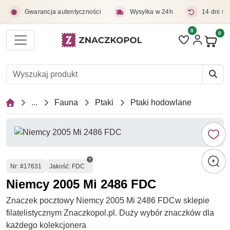
Przejdź do treści głównej
Gwarancja autentyczności
Wysyłka w 24h
14 dni na
0
Liczba pozycji 
0
Pro
...
Fauna
Ptaki
Ptaki hodowlane
Numer
Nr
: #17631
Jakość: FDC
Niemcy 2005 Mi 2486 FDC
Znaczek pocztowy Niemcy 2005 Mi 2486 FDCw sklepie
filatelistycznym Znaczkopol.pl. Duży wybór znaczków dla
każdego kolekcjonera