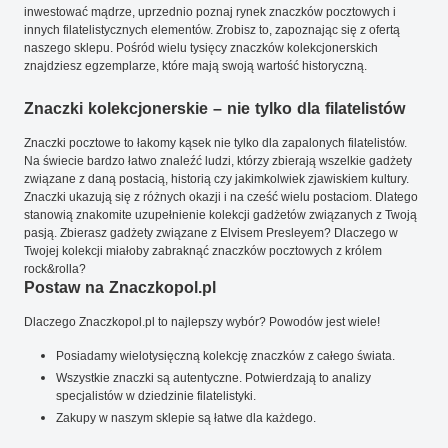
inwestować mądrze, uprzednio poznaj rynek znaczków pocztowych i
innych filatelistycznych elementów. Zrobisz to, zapoznając się z ofertą
naszego sklepu. Pośród wielu tysięcy znaczków kolekcjonerskich
znajdziesz egzemplarze, które mają swoją wartość historyczną.
Znaczki kolekcjonerskie – nie tylko dla filatelistów
Znaczki pocztowe to łakomy kąsek nie tylko dla zapalonych filatelistów.
Na świecie bardzo łatwo znaleźć ludzi, którzy zbierają wszelkie gadżety
związane z daną postacią, historią czy jakimkolwiek zjawiskiem kultury.
Znaczki ukazują się z różnych okazji i na cześć wielu postaciom. Dlatego
stanowią znakomite uzupełnienie kolekcji gadżetów związanych z Twoją
pasją. Zbierasz gadżety związane z Elvisem Presleyem? Dlaczego w
Twojej kolekcji miałoby zabraknąć znaczków pocztowych z królem
rock&rolla?
Postaw na Znaczkopol.pl
Dlaczego Znaczkopol.pl to najlepszy wybór? Powodów jest wiele!
Posiadamy wielotysięczną kolekcję znaczków z całego świata.
Wszystkie znaczki są autentyczne. Potwierdzają to analizy
specjalistów w dziedzinie filatelistyki.
Zakupy w naszym sklepie są łatwe dla każdego.