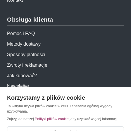
Kontakt
Obsługa klienta
Pomoc i FAQ
Metody dostawy
Sposoby płatności
Zwroty i reklamacje
Jak kupować?
Newsletter
Korzystamy z plików cookie
Konto
Ta witryna używa plików cookie w celu ulepszenia ogólnej wygody
użytkowania.
Moje konto
Zajrzyj do naszej
Polityki plików cookie
, aby uzyskać więcej informacji.
Moje zamówienia