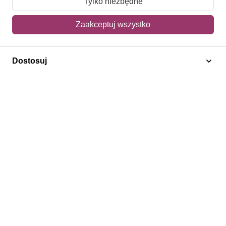
Tylko niezbędne
Mój koszyk
Zaakceptuj wszystko
Adres dostawy
Dostosuj
Polecamy
Znaczki Konie
Znaczki Politycy
Znaczki Żaglowce
Znaczki Kwiaty
Znaczki Herby / Heraldyka / Symbole
Regulamin
Prywatność
Bezpieczeństwo