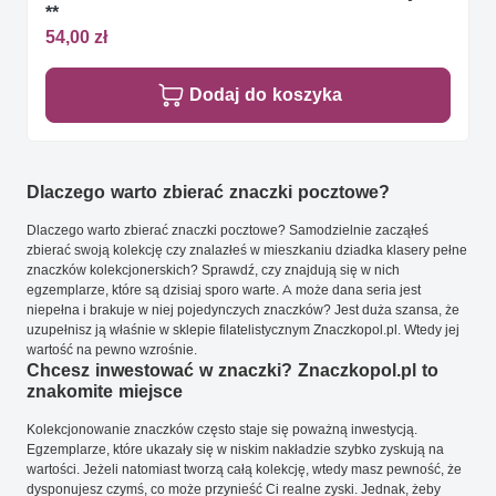
**
54,00 zł
Dodaj do koszyka
Dlaczego warto zbierać znaczki pocztowe?
Dlaczego warto zbierać znaczki pocztowe? Samodzielnie zacząłeś
zbierać swoją kolekcję czy znalazłeś w mieszkaniu dziadka klasery pełne
znaczków kolekcjonerskich? Sprawdź, czy znajdują się w nich
egzemplarze, które są dzisiaj sporo warte. A może dana seria jest
niepełna i brakuje w niej pojedynczych znaczków? Jest duża szansa, że
uzupełnisz ją właśnie w sklepie filatelistycznym Znaczkopol.pl. Wtedy jej
wartość na pewno wzrośnie.
Chcesz inwestować w znaczki? Znaczkopol.pl to
znakomite miejsce
Kolekcjonowanie znaczków często staje się poważną inwestycją.
Egzemplarze, które ukazały się w niskim nakładzie szybko zyskują na
wartości. Jeżeli natomiast tworzą całą kolekcję, wtedy masz pewność, że
dysponujesz czymś, co może przynieść Ci realne zyski. Jednak, żeby