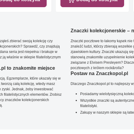
Znaczki kolekcjonerskie – ni
ąłeś zbierać swoją kolekcję czy
Znaczki pocztowe to łakomy kąsek nie t
kcjonerskich? Sprawdź, czy znajdują
znaleźć ludzi, którzy zbierają wszelkie
dana seria jest niepełna i brakuje w
zjawiskiem kultury. Znaczki ukazują się
ją właśnie w sklepie filatelistycznym
stanowią znakomite uzupełnienie kolek
związane z Elvisem Presleyem? Dlacze
pl to znakomite miejsce
pocztowych z królem rock&rolla?
Postaw na Znaczkopol.pl
ją. Egzemplarze, które ukazały się w
t tworzą całą kolekcję, wtedy masz
Dlaczego Znaczkopol.pl to najlepszy 
 zyski. Jednak, żeby inwestować
Posiadamy wielotysięczną kolekc
 filatelistycznych elementów. Zrobisz
ięcy znaczków kolekcjonerskich
Wszystkie znaczki są autentyczne
ą.
filatelistyki.
Zakupy w naszym sklepie są łatw