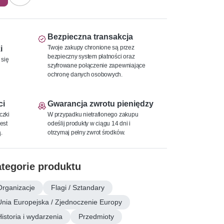
Bezpieczna transakcja
Twoje zakupy chronione są przez
i
bezpieczny system płatności oraz
 się
szyfrowane połączenie zapewniające
ochronę danych osobowych.
ci
Gwarancja zwrotu pieniędzy
czki
W przypadku nietrafionego zakupu
est
odeślij produkty w ciągu 14 dni i
.
otrzymaj pełny zwrot środków.
tegorie produktu
Organizacje
Flagi / Sztandary
Unia Europejska / Zjednoczenie Europy
Historia i wydarzenia
Przedmioty