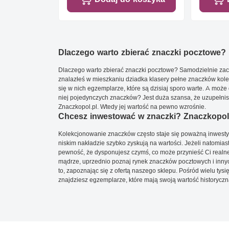
Dlaczego warto zbierać znaczki pocztowe?
Dlaczego warto zbierać znaczki pocztowe? Samodzielnie zacz
znalazłeś w mieszkaniu dziadka klasery pełne znaczków kole
się w nich egzemplarze, które są dzisiaj sporo warte. A może 
niej pojedynczych znaczków? Jest duża szansa, że uzupełnisz 
Znaczkopol.pl. Wtedy jej wartość na pewno wzrośnie.
Chcesz inwestować w znaczki? Znaczkopol.
Kolekcjonowanie znaczków często staje się poważną inwestyc
niskim nakładzie szybko zyskują na wartości. Jeżeli natomias
pewność, że dysponujesz czymś, co może przynieść Ci realne
mądrze, uprzednio poznaj rynek znaczków pocztowych i innych
to, zapoznając się z ofertą naszego sklepu. Pośród wielu tys
znajdziesz egzemplarze, które mają swoją wartość historyczn