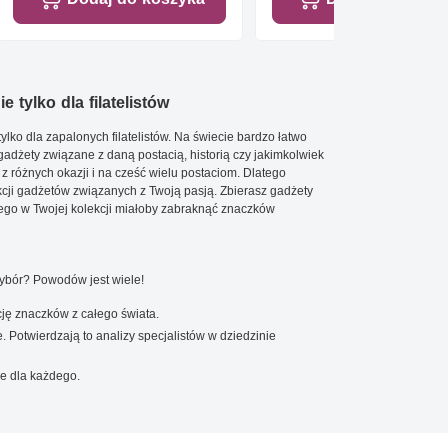
e tylko dla filatelistów
ylko dla zapalonych filatelistów. Na świecie bardzo łatwo
 gadżety związane z daną postacią, historią czy jakimkolwiek
 z różnych okazji i na cześć wielu postaciom. Dlatego
cji gadżetów związanych z Twoją pasją. Zbierasz gadżety
go w Twojej kolekcji miałoby zabraknąć znaczków
wybór? Powodów jest wiele!
ję znaczków z całego świata.
. Potwierdzają to analizy specjalistów w dziedzinie
e dla każdego.