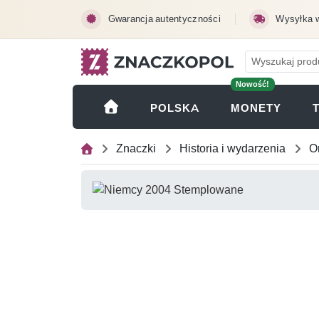
Przejdź do treści głównej
Gwarancja autentyczności
Wysyłka 
Nowość!
(OTWI
POLSKA
MONETY
Znaczki
Historia i wydarzenia
O