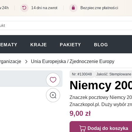
w 24h
14 dni na zwrot
Bezpieczne płatności
ERA SIĘ W NOWEJ KARCIE)
TEMATY
KRAJE
PAKIETY
BLOG
rganizacje
Unia Europejska / Zjednoczenie Europy
Numer
Nr
: #130048
Jakość: Stemplowane
Niemcy 20
Znaczek pocztowy Niemcy 200
Znaczkopol.pl. Duży wybór z
9,00 zł
Dodaj do koszyka