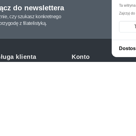
Ta witryn
łącz do newslettera
Zajrzyj do
żnie, czy szukasz konkretnego
zygodę z filatelistyką.
Dostos
ługa klienta
Konto
c i FAQ
Moje konto
dy dostawy
Moje zamówienia
oby płatności
Mój koszyk
y i reklamacje
Adres dostawy
kupować?
etter