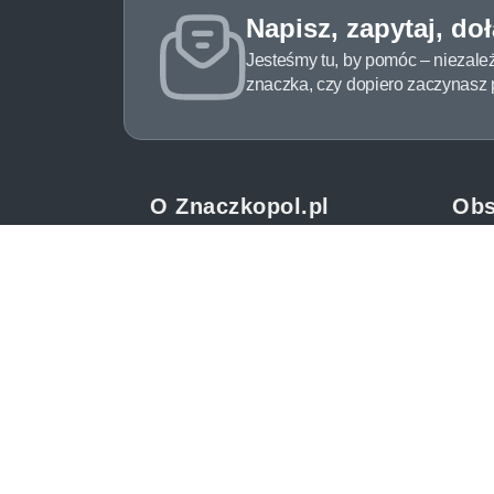
Napisz, zapytaj, do
Jesteśmy tu, by pomóc – niezale
znaczka, czy dopiero zaczynasz pr
O Znaczkopol.pl
Obs
O nas
Pomo
Blog
Meto
Regulamin
Spos
Polityka prywatności
Zwrot
Mapa strony
Jak 
Kontakt
Newsl