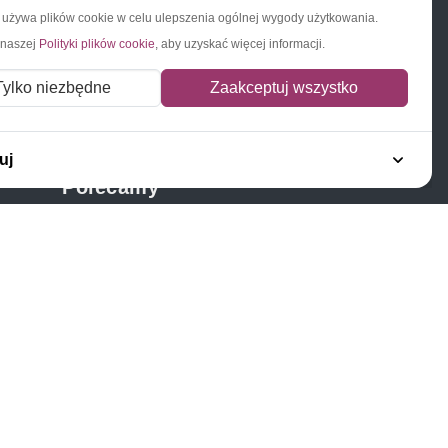
a używa plików cookie w celu ulepszenia ogólnej wygody użytkowania.
 naszej
Polityki plików cookie
, aby uzyskać więcej informacji.
Napisz do nas
Zapisz się do newslettera
Tylko niezbędne
Zaakceptuj wszystko
uj
Polecamy
Znaczki Konie
Znaczki Politycy
Znaczki Żaglowce
Znaczki Kolarstwo
Znaczki Boże Narodzenie