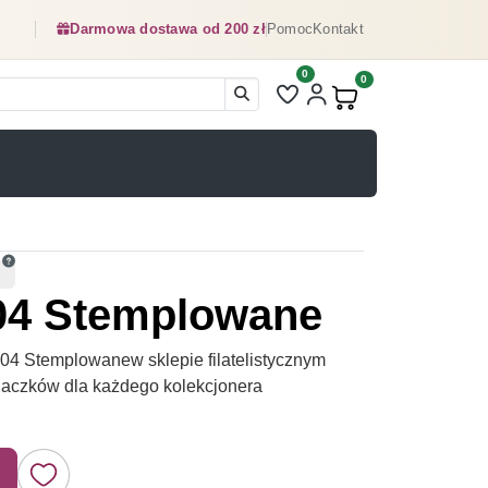
Darmowa dostawa od 200 zł
Pomoc
Kontakt
0
Liczba pozycji na liście ulubionyc
0
Produkty w koszyku:
04 Stemplowane
4 Stemplowanew sklepie filatelistycznym
naczków dla każdego kolekcjonera