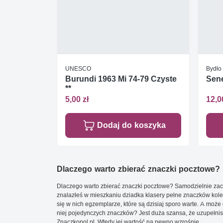
UNESCO
Bydło
Burundi 1963 Mi 74-79 Czyste
Sene
**
5,00 zł
12,0
Dodaj do koszyka
Dlaczego warto zbierać znaczki pocztowe?
Dlaczego warto zbierać znaczki pocztowe? Samodzielnie zacz
znalazłeś w mieszkaniu dziadka klasery pełne znaczków kole
się w nich egzemplarze, które są dzisiaj sporo warte. A może 
niej pojedynczych znaczków? Jest duża szansa, że uzupełnisz 
Znaczkopol.pl. Wtedy jej wartość na pewno wzrośnie.