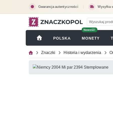
Przejdź do treści głównej
Gwarancja autentyczności
Wysyłka 
Nowość!
(OTWI
POLSKA
MONETY
Znaczki
Historia i wydarzenia
O