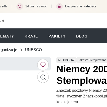
w 24h
14 dni na zwrot
Bezpieczne płatności
ERA SIĘ W NOWEJ KARCIE)
TEMATY
KRAJE
PAKIETY
BLOG
rganizacje
UNESCO
Numer
Nr
: #130062
Jakość: Stemplowane
Niemcy 200
Stemplowa
Znaczek pocztowy Niemcy 20
filatelistycznym Znaczkopol.
kolekcjonera