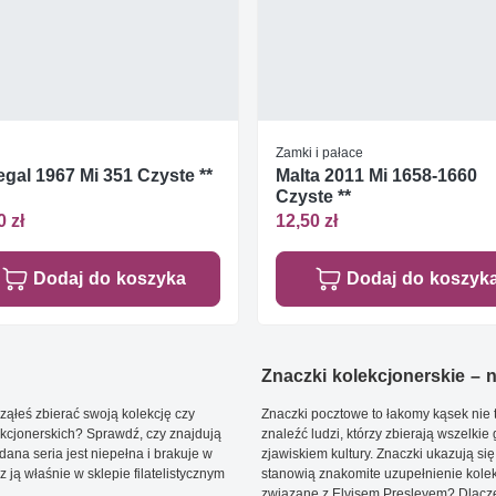
Zamki i pałace
gal 1967 Mi 351 Czyste **
Malta 2011 Mi 1658-1660
Czyste **
0 zł
12,50 zł
Dodaj do koszyka
Dodaj do koszyk
Znaczki kolekcjonerskie – ni
ąłeś zbierać swoją kolekcję czy
Znaczki pocztowe to łakomy kąsek nie t
kcjonerskich? Sprawdź, czy znajdują
znaleźć ludzi, którzy zbierają wszelkie
dana seria jest niepełna i brakuje w
zjawiskiem kultury. Znaczki ukazują się
ją właśnie w sklepie filatelistycznym
stanowią znakomite uzupełnienie kolek
związane z Elvisem Presleyem? Dlacze