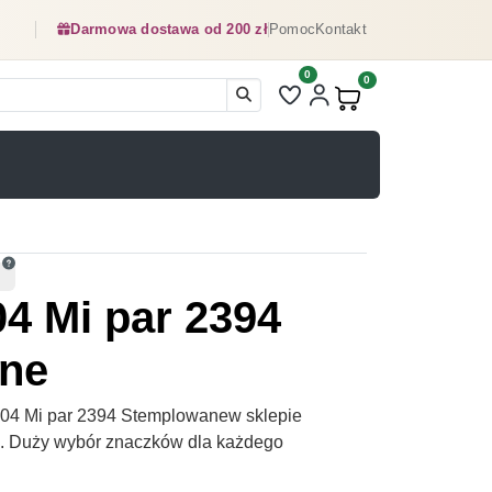
Darmowa dostawa od 200 zł
Pomoc
Kontakt
0
Liczba pozycji na liście ulubionyc
0
Produkty w koszyku:
4 Mi par 2394
ne
04 Mi par 2394 Stemplowanew sklepie
pl. Duży wybór znaczków dla każdego