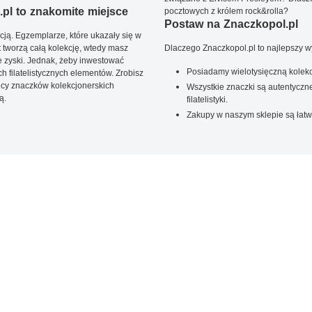
pl to znakomite miejsce
pocztowych z królem rock&rolla?
Postaw na Znaczkopol.pl
ją. Egzemplarze, które ukazały się w
t tworzą całą kolekcję, wtedy masz
Dlaczego Znaczkopol.pl to najlepszy 
 zyski. Jednak, żeby inwestować
Posiadamy wielotysięczną kolekc
 filatelistycznych elementów. Zrobisz
ięcy znaczków kolekcjonerskich
Wszystkie znaczki są autentyczne
ą.
filatelistyki.
Zakupy w naszym sklepie są łatw