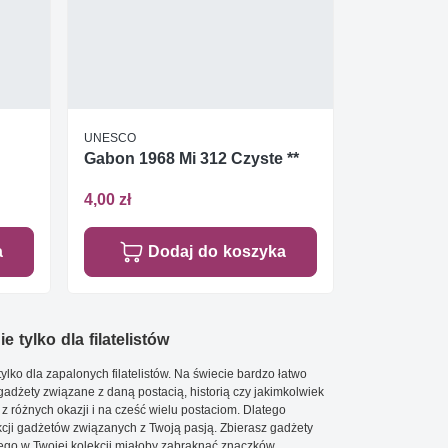
UNESCO
Gabon 1968 Mi 312 Czyste **
4,00 zł
a
Dodaj do koszyka
e tylko dla filatelistów
ylko dla zapalonych filatelistów. Na świecie bardzo łatwo
 gadżety związane z daną postacią, historią czy jakimkolwiek
 z różnych okazji i na cześć wielu postaciom. Dlatego
cji gadżetów związanych z Twoją pasją. Zbierasz gadżety
go w Twojej kolekcji miałoby zabraknąć znaczków