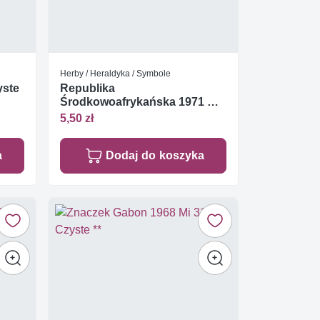
Herby / Heraldyka / Symbole
yste
Republika
Środkowoafrykańska 1971 Mi
257 Czyste **
5,50 zł
a
Dodaj do koszyka