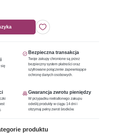
szyka
Bezpieczna transakcja
Twoje zakupy chronione są przez
i
bezpieczny system płatności oraz
 się
szyfrowane połączenie zapewniające
ochronę danych osobowych.
ci
Gwarancja zwrotu pieniędzy
czki
W przypadku nietrafionego zakupu
est
odeślij produkty w ciągu 14 dni i
.
otrzymaj pełny zwrot środków.
tegorie produktu