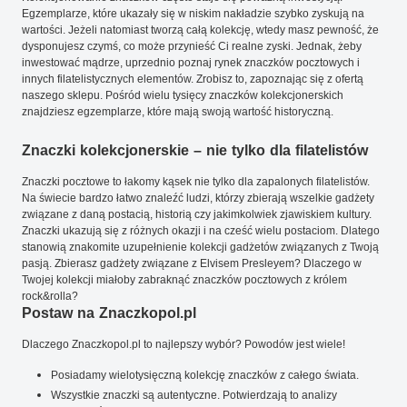
Egzemplarze, które ukazały się w niskim nakładzie szybko zyskują na
wartości. Jeżeli natomiast tworzą całą kolekcję, wtedy masz pewność, że
dysponujesz czymś, co może przynieść Ci realne zyski. Jednak, żeby
inwestować mądrze, uprzednio poznaj rynek znaczków pocztowych i
innych filatelistycznych elementów. Zrobisz to, zapoznając się z ofertą
naszego sklepu. Pośród wielu tysięcy znaczków kolekcjonerskich
znajdziesz egzemplarze, które mają swoją wartość historyczną.
Znaczki kolekcjonerskie – nie tylko dla filatelistów
Znaczki pocztowe to łakomy kąsek nie tylko dla zapalonych filatelistów.
Na świecie bardzo łatwo znaleźć ludzi, którzy zbierają wszelkie gadżety
związane z daną postacią, historią czy jakimkolwiek zjawiskiem kultury.
Znaczki ukazują się z różnych okazji i na cześć wielu postaciom. Dlatego
stanowią znakomite uzupełnienie kolekcji gadżetów związanych z Twoją
pasją. Zbierasz gadżety związane z Elvisem Presleyem? Dlaczego w
Twojej kolekcji miałoby zabraknąć znaczków pocztowych z królem
rock&rolla?
Postaw na Znaczkopol.pl
Dlaczego Znaczkopol.pl to najlepszy wybór? Powodów jest wiele!
Posiadamy wielotysięczną kolekcję znaczków z całego świata.
Wszystkie znaczki są autentyczne. Potwierdzają to analizy