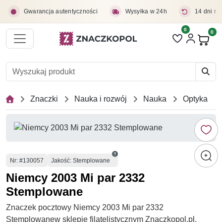
Przejdź do treści głównej
Gwarancja autentyczności
Wysyłka w 24h
14 dni na
0
Liczba pozycji 
0
Pro
Znaczki
Nauka i rozwój
Nauka
Optyka
Numer
Nr
: #130057
Jakość: Stemplowane
Niemcy 2003 Mi par 2332
Stemplowane
Znaczek pocztowy Niemcy 2003 Mi par 2332
Stemplowanew sklepie filatelistycznym Znaczkopol.pl.