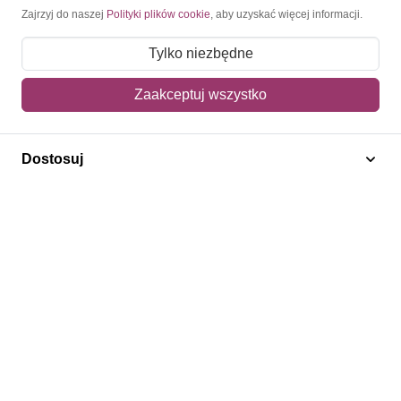
Moje konto
Zajrzyj do naszej
Polityki plików cookie
, aby uzyskać więcej informacji.
Moje zamówienia
Tylko niezbędne
Mój koszyk
Zaakceptuj wszystko
Adres dostawy
Dostosuj
Polecamy
Znaczki Konie
Znaczki Politycy
Znaczki Żaglowce
Znaczki Kolarstwo
Znaczki Boże Narodzenie