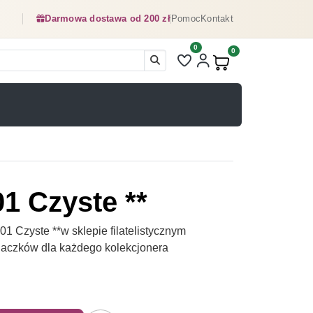
Darmowa dostawa od 200 zł
Pomoc
Kontakt
0
Liczba pozycji na liście ulubionyc
0
Produkty w koszyku:
1 Czyste **
 Czyste **w sklepie filatelistycznym
naczków dla każdego kolekcjonera