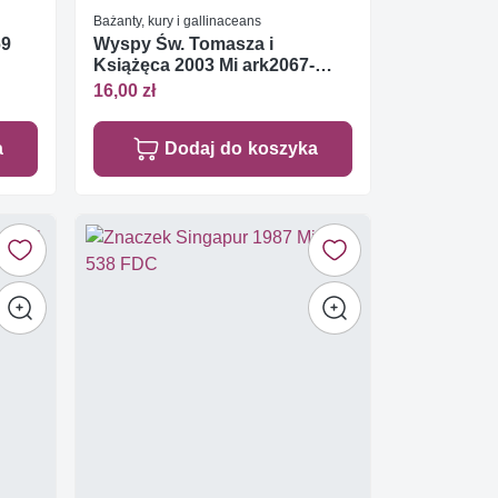
Bażanty, kury i gallinaceans
69
Wyspy Św. Tomasza i
Książęca 2003 Mi ark2067-
2072 Czyste **
16,00 zł
a
Dodaj do koszyka