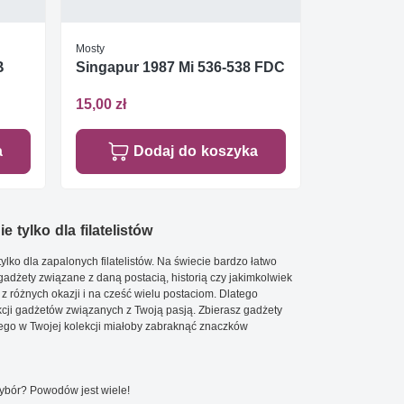
Mosty
B
Singapur 1987 Mi 536-538 FDC
15,00 zł
a
Dodaj do koszyka
e tylko dla filatelistów
ylko dla zapalonych filatelistów. Na świecie bardzo łatwo
 gadżety związane z daną postacią, historią czy jakimkolwiek
 z różnych okazji i na cześć wielu postaciom. Dlatego
cji gadżetów związanych z Twoją pasją. Zbierasz gadżety
go w Twojej kolekcji miałoby zabraknąć znaczków
wybór? Powodów jest wiele!