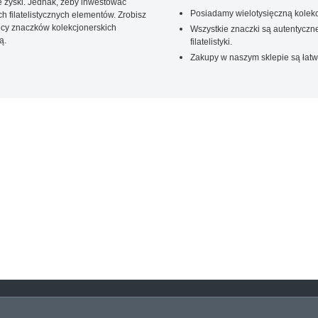
 zyski. Jednak, żeby inwestować
Posiadamy wielotysięczną kolekc
 filatelistycznych elementów. Zrobisz
ięcy znaczków kolekcjonerskich
Wszystkie znaczki są autentyczne
ą.
filatelistyki.
Zakupy w naszym sklepie są łatw