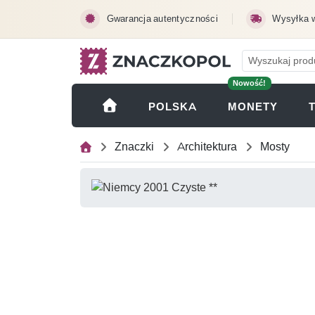
Przejdź do treści głównej
Gwarancja autentyczności
Wysyłka 
Nowość!
(OTWI
POLSKA
MONETY
Znaczki
Architektura
Mosty