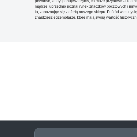
pewność, że dysponujesz czymś, co może przynieść Ci realne
mądrze, uprzednio poznaj rynek znaczków pocztowych i innych
to, zapoznając się z ofertą naszego sklepu. Pośród wielu tys
znajdziesz egzemplarze, które mają swoją wartość historyczn