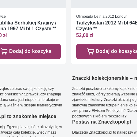
wce
Olimpiada Letnia 2012 Londyn
blika Serbskiej Krajiny /
Tadżykistan 2012 Mi bl 64
ina 1997 Mi bl 1 Czyste **
Czyste **
0 zł
52,00 zł
Dodaj do koszyka
Dodaj do koszyk
Znaczki kolekcjonerskie – ni
ąłeś zbierać swoją kolekcję czy
Znaczki pocztowe to łakomy kąsek nie t
kcjonerskich? Sprawdź, czy znajdują
znaleźć ludzi, którzy zbierają wszelkie
dana seria jest niepełna i brakuje w
zjawiskiem kultury. Znaczki ukazują się
ją właśnie w sklepie filatelistycznym
stanowią znakomite uzupełnienie kolek
związane z Elvisem Presleyem? Dlacze
pl to znakomite miejsce
pocztowych z królem rock&rolla?
Postaw na Znaczkopol.pl
ją. Egzemplarze, które ukazały się w
t tworzą całą kolekcję, wtedy masz
Dlaczego Znaczkopol.pl to najlepszy 