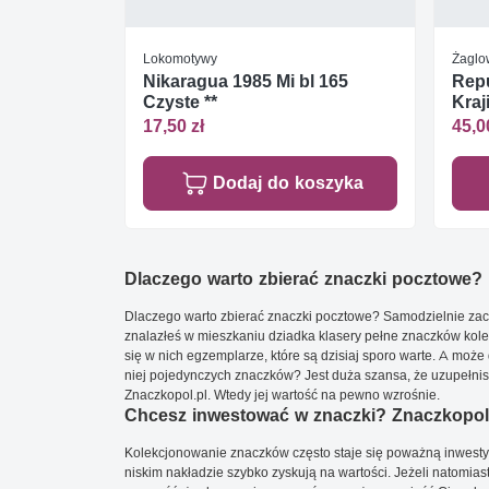
Lokomotywy
Żaglo
Nikaragua 1985 Mi bl 165
Repu
Czyste **
Kraj
17,50 zł
45,0
Dodaj do koszyka
Dlaczego warto zbierać znaczki pocztowe?
Dlaczego warto zbierać znaczki pocztowe? Samodzielnie zacz
znalazłeś w mieszkaniu dziadka klasery pełne znaczków kole
się w nich egzemplarze, które są dzisiaj sporo warte. A może 
niej pojedynczych znaczków? Jest duża szansa, że uzupełnisz 
Znaczkopol.pl. Wtedy jej wartość na pewno wzrośnie.
Chcesz inwestować w znaczki? Znaczkopol.
Kolekcjonowanie znaczków często staje się poważną inwestyc
niskim nakładzie szybko zyskują na wartości. Jeżeli natomias