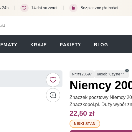
w 24h
14 dni na zwrot
Bezpieczne płatności
ERA SIĘ W NOWEJ KARCIE)
TEMATY
KRAJE
PAKIETY
BLOG
Numer
Nr
: #120697
Jakość: Czyste **
Niemcy 200
Znaczek pocztowy Niemcy 2001
Znaczkopol.pl. Duży wybór z
22,50 zł
NISKI STAN