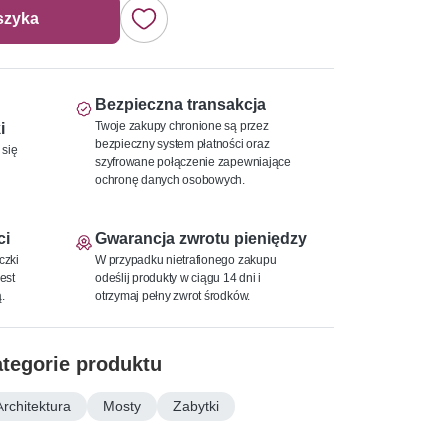
szyka
Bezpieczna transakcja
Twoje zakupy chronione są przez
i
bezpieczny system płatności oraz
 się
szyfrowane połączenie zapewniające
ochronę danych osobowych.
ci
Gwarancja zwrotu pieniędzy
czki
W przypadku nietrafionego zakupu
est
odeślij produkty w ciągu 14 dni i
.
otrzymaj pełny zwrot środków.
tegorie produktu
Architektura
Mosty
Zabytki