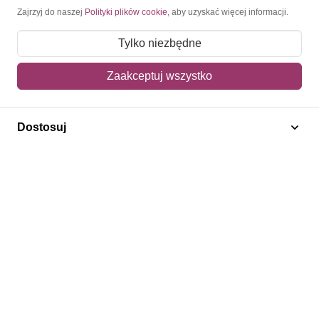
Moje konto
Zajrzyj do naszej
Polityki plików cookie
, aby uzyskać więcej informacji.
Moje zamówienia
Tylko niezbędne
Mój koszyk
Zaakceptuj wszystko
Adres dostawy
Dostosuj
Polecamy
Znaczki Konie
Znaczki Politycy
Znaczki Żaglowce
Znaczki Kwiaty
Znaczki Boże Narodzenie