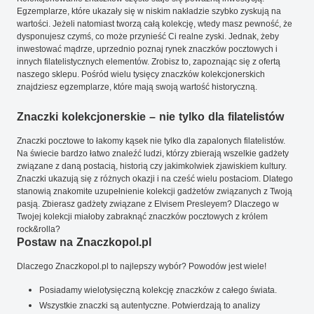
Egzemplarze, które ukazały się w niskim nakładzie szybko zyskują na
wartości. Jeżeli natomiast tworzą całą kolekcję, wtedy masz pewność, że
dysponujesz czymś, co może przynieść Ci realne zyski. Jednak, żeby
inwestować mądrze, uprzednio poznaj rynek znaczków pocztowych i
innych filatelistycznych elementów. Zrobisz to, zapoznając się z ofertą
naszego sklepu. Pośród wielu tysięcy znaczków kolekcjonerskich
znajdziesz egzemplarze, które mają swoją wartość historyczną.
Znaczki kolekcjonerskie – nie tylko dla filatelistów
Znaczki pocztowe to łakomy kąsek nie tylko dla zapalonych filatelistów.
Na świecie bardzo łatwo znaleźć ludzi, którzy zbierają wszelkie gadżety
związane z daną postacią, historią czy jakimkolwiek zjawiskiem kultury.
Znaczki ukazują się z różnych okazji i na cześć wielu postaciom. Dlatego
stanowią znakomite uzupełnienie kolekcji gadżetów związanych z Twoją
pasją. Zbierasz gadżety związane z Elvisem Presleyem? Dlaczego w
Twojej kolekcji miałoby zabraknąć znaczków pocztowych z królem
rock&rolla?
Postaw na Znaczkopol.pl
Dlaczego Znaczkopol.pl to najlepszy wybór? Powodów jest wiele!
Posiadamy wielotysięczną kolekcję znaczków z całego świata.
Wszystkie znaczki są autentyczne. Potwierdzają to analizy