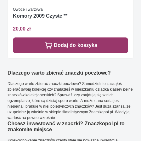
Owoce i warzywa
Komory 2009 Czyste **
20,00 zł
Dodaj do koszyka
Dlaczego warto zbierać znaczki pocztowe?
Dlaczego warto zbierać znaczki pocztowe? Samodzielnie zacząłeś
zbierać swoją kolekcję czy znalazłeś w mieszkaniu dziadka klasery pełne
znaczków kolekcjonerskich? Sprawdź, czy znajdują się w nich
egzemplarze, które są dzisiaj sporo warte. A może dana seria jest
niepełna i brakuje w niej pojedynczych znaczków? Jest duża szansa, że
uzupełnisz ją właśnie w sklepie filatelistycznym Znaczkopol.pl. Wtedy jej
wartość na pewno wzrośnie.
Chcesz inwestować w znaczki? Znaczkopol.pl to
znakomite miejsce
Kolekcjonowanie znaczków często staje się poważną inwestycją.