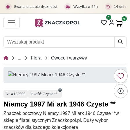
Przejdź do treści głównej
Gwarancja autentyczności
Wysyłka w 24h
14 dni na
0
Liczba pozycji 
0
Pro
...
Flora
Owoce i warzywa
Numer
Nr
: #123909
Jakość: Czyste **
Niemcy 1997 Mi ark 1946 Czyste **
Znaczek pocztowy Niemcy 1997 Mi ark 1946 Czyste **w
sklepie filatelistycznym Znaczkopol.pl. Duży wybór
znaczków dla każdego kolekcjonera