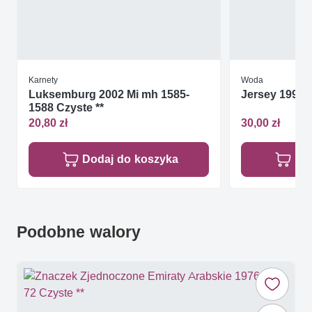
Karnety
Woda
Luksemburg 2002 Mi mh 1585-
Jersey 1996 M
1588 Czyste **
20,80 zł
30,00 zł
Dodaj do koszyka
Do
Podobne walory