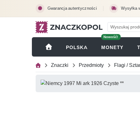
Przejdź do treści głównej
Gwarancja autentyczności
Wysyłka 
Nowość!
(OTWI
POLSKA
MONETY
Znaczki
Przedmioty
Flagi / Szt