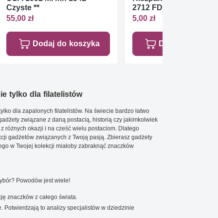
Czyste **
2712 FDC
55,00 zł
5,00 zł
Dodaj do koszyka
Dodaj do koszy
e tylko dla filatelistów
ylko dla zapalonych filatelistów. Na świecie bardzo łatwo
 gadżety związane z daną postacią, historią czy jakimkolwiek
 z różnych okazji i na cześć wielu postaciom. Dlatego
cji gadżetów związanych z Twoją pasją. Zbierasz gadżety
go w Twojej kolekcji miałoby zabraknąć znaczków
wybór? Powodów jest wiele!
ję znaczków z całego świata.
. Potwierdzają to analizy specjalistów w dziedzinie