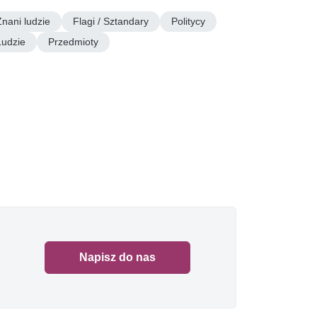
Znani ludzie
Flagi / Sztandary
Politycy
Ludzie
Przedmioty
Napisz do nas