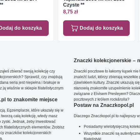
**
Czyste **
8,75 zł
Dodaj do koszyka
Dodaj do koszyka
Znaczki kolekcjonerskie – ni
ąłeś zbierać swoją kolekcję czy
Znaczki pocztowe to łakomy kąsek nie t
kcjonerskich? Sprawdź, czy znajdują
znaleźć ludzi, którzy zbierają wszelkie
dana seria jest niepełna i brakuje w
zjawiskiem kultury. Znaczki ukazują się
ją właśnie w sklepie filatelistycznym
stanowią znakomite uzupełnienie kolek
związane z Elvisem Presleyem? Dlacze
pl to znakomite miejsce
pocztowych z królem rock&rolla?
Postaw na Znaczkopol.pl
ją. Egzemplarze, które ukazały się w
t tworzą całą kolekcję, wtedy masz
Dlaczego Znaczkopol.pl to najlepszy 
 zyski. Jednak, żeby inwestować
Posiadamy wielotysięczną kolekc
 filatelistycznych elementów. Zrobisz
ięcy znaczków kolekcjonerskich
Wszystkie znaczki są autentyczne
ą.
filatelistyki.