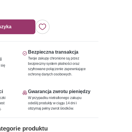
szyka
Bezpieczna transakcja
Twoje zakupy chronione są przez
i
bezpieczny system płatności oraz
 się
szyfrowane połączenie zapewniające
ochronę danych osobowych.
ci
Gwarancja zwrotu pieniędzy
czki
W przypadku nietrafionego zakupu
est
odeślij produkty w ciągu 14 dni i
.
otrzymaj pełny zwrot środków.
tegorie produktu