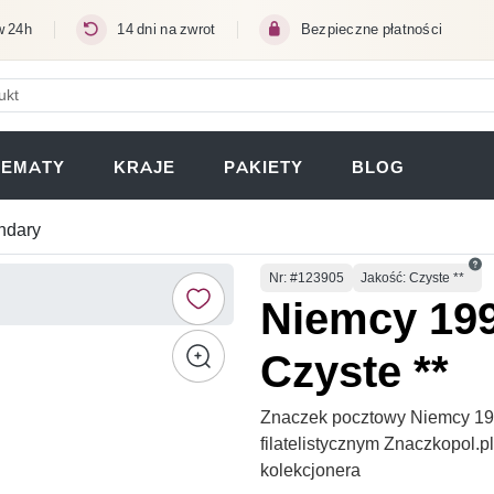
w 24h
14 dni na zwrot
Bezpieczne płatności
ERA SIĘ W NOWEJ KARCIE)
TEMATY
KRAJE
PAKIETY
BLOG
andary
Numer
Nr
: #123905
Jakość: Czyste **
Niemcy 199
Czyste **
Znaczek pocztowy Niemcy 199
filatelistycznym Znaczkopol.
kolekcjonera