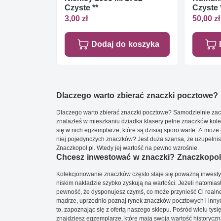
Czyste **
Czyste 
3,00 zł
50,00 zł
Dodaj do koszyka
Dlaczego warto zbierać znaczki pocztowe?
Dlaczego warto zbierać znaczki pocztowe? Samodzielnie zacz
znalazłeś w mieszkaniu dziadka klasery pełne znaczków kole
się w nich egzemplarze, które są dzisiaj sporo warte. A może 
niej pojedynczych znaczków? Jest duża szansa, że uzupełnisz 
Znaczkopol.pl. Wtedy jej wartość na pewno wzrośnie.
Chcesz inwestować w znaczki? Znaczkopol.
Kolekcjonowanie znaczków często staje się poważną inwestyc
niskim nakładzie szybko zyskują na wartości. Jeżeli natomias
pewność, że dysponujesz czymś, co może przynieść Ci realne
mądrze, uprzednio poznaj rynek znaczków pocztowych i innych
to, zapoznając się z ofertą naszego sklepu. Pośród wielu tys
znajdziesz egzemplarze, które mają swoją wartość historyczn