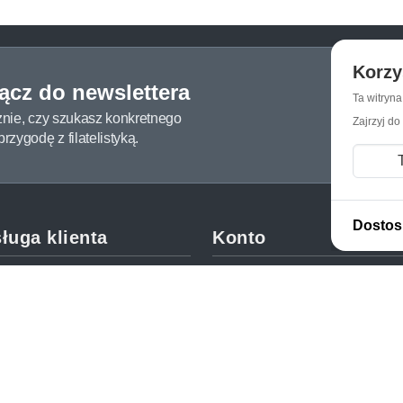
Korzy
łącz do newslettera
Ta witryn
żnie, czy szukasz konkretnego
Zajrzyj do
zygodę z filatelistyką.
Dostos
ługa klienta
Konto
c i FAQ
Moje konto
dy dostawy
Moje zamówienia
oby płatności
Mój koszyk
y i reklamacje
Adres dostawy