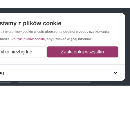
stamy z plików cookie
a używa plików cookie w celu ulepszenia ogólnej wygody użytkowania.
Napisz do nas
Zapisz się do newslettera
 naszej
Polityki plików cookie
, aby uzyskać więcej informacji.
Tylko niezbędne
Zaakceptuj wszystko
uj
Polecamy
Znaczki Konie
Znaczki Politycy
Znaczki Żaglowce
Znaczki Kolarstwo