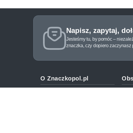
Napisz, zapytaj, do
Jesteśmy tu, by pomóc – niezale
znaczka, czy dopiero zaczynasz pr
O Znaczkopol.pl
Obs
O nas
Pomo
Blog
Meto
Regulamin
Spos
Polityka prywatności
Zwrot