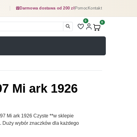
Darmowa dostawa od 200 zł
Pomoc
Kontakt
0
Liczba pozycji na liście ulubionyc
0
Produkty w koszyku:
7 Mi ark 1926
7 Mi ark 1926 Czyste **w sklepie
pl. Duży wybór znaczków dla każdego