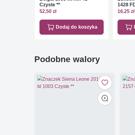
Czyste **
1428 F
52,50 zł
16,25 zł
Dodaj do koszyka
Podobne walory