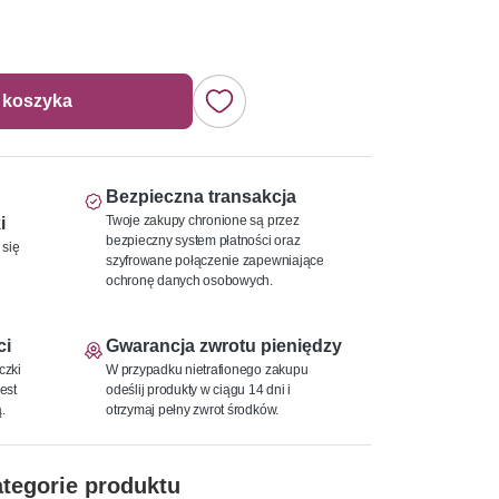
 koszyka
Bezpieczna transakcja
Twoje zakupy chronione są przez
i
bezpieczny system płatności oraz
 się
szyfrowane połączenie zapewniające
ochronę danych osobowych.
ci
Gwarancja zwrotu pieniędzy
czki
W przypadku nietrafionego zakupu
est
odeślij produkty w ciągu 14 dni i
.
otrzymaj pełny zwrot środków.
tegorie produktu