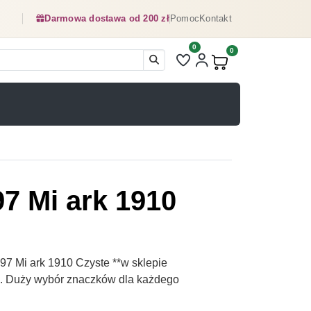
Darmowa dostawa od 200 zł
Pomoc
Kontakt
0
Liczba pozycji na liście ulubionyc
0
Produkty w koszyku:
7 Mi ark 1910
7 Mi ark 1910 Czyste **w sklepie
pl. Duży wybór znaczków dla każdego