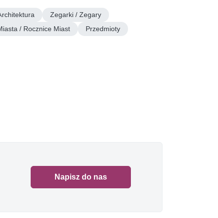
Architektura
Zegarki / Zegary
Miasta / Rocznice Miast
Przedmioty
Napisz do nas