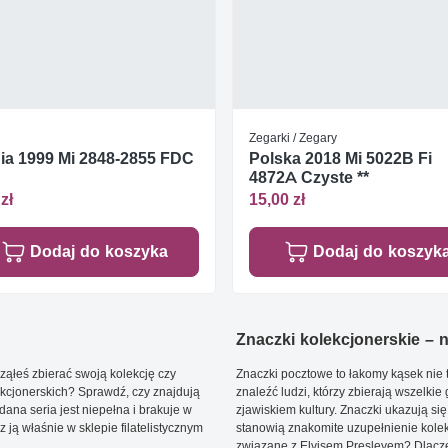
Zegarki / Zegary
ia 1999 Mi 2848-2855 FDC
Polska 2018 Mi 5022B Fi
4872A Czyste **
zł
15,00 zł
Dodaj do koszyka
Dodaj do koszyk
Znaczki kolekcjonerskie – ni
ąłeś zbierać swoją kolekcję czy
Znaczki pocztowe to łakomy kąsek nie t
kcjonerskich? Sprawdź, czy znajdują
znaleźć ludzi, którzy zbierają wszelkie
dana seria jest niepełna i brakuje w
zjawiskiem kultury. Znaczki ukazują się
ją właśnie w sklepie filatelistycznym
stanowią znakomite uzupełnienie kolek
związane z Elvisem Presleyem? Dlacze