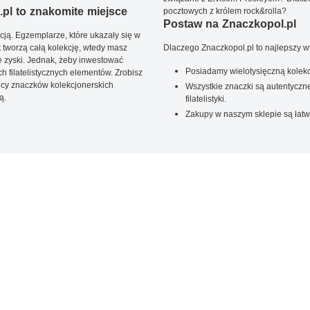
pl to znakomite miejsce
pocztowych z królem rock&rolla?
Postaw na Znaczkopol.pl
ją. Egzemplarze, które ukazały się w
t tworzą całą kolekcję, wtedy masz
Dlaczego Znaczkopol.pl to najlepszy 
 zyski. Jednak, żeby inwestować
Posiadamy wielotysięczną kolekc
 filatelistycznych elementów. Zrobisz
ięcy znaczków kolekcjonerskich
Wszystkie znaczki są autentyczne
ą.
filatelistyki.
Zakupy w naszym sklepie są łatw