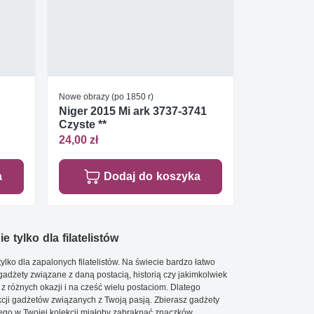
Nowe obrazy (po 1850 r)
Niger 2015 Mi ark 3737-3741
Czyste **
24,00 zł
a
Dodaj do koszyka
e tylko dla filatelistów
ylko dla zapalonych filatelistów. Na świecie bardzo łatwo
 gadżety związane z daną postacią, historią czy jakimkolwiek
 z różnych okazji i na cześć wielu postaciom. Dlatego
cji gadżetów związanych z Twoją pasją. Zbierasz gadżety
go w Twojej kolekcji miałoby zabraknąć znaczków