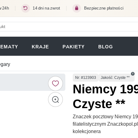
w 24h
14 dni na zwrot
Bezpieczne płatności
ERA SIĘ W NOWEJ KARCIE)
TEMATY
KRAJE
PAKIETY
BLOG
egary
Numer
Nr
: #123903
Jakość: Czyste **
Niemcy 199
Czyste **
Znaczek pocztowy Niemcy 199
filatelistycznym Znaczkopol.
kolekcjonera