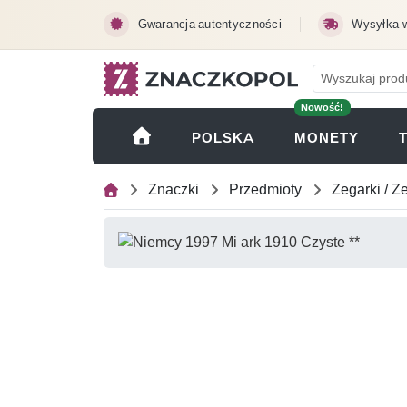
Przejdź do treści głównej
Gwarancja autentyczności
Wysyłka 
Nowość!
(OTWI
POLSKA
MONETY
Znaczki
Przedmioty
Zegarki / Z