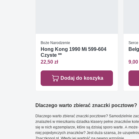
Boże Narodzenie
Serce
Hong Kong 1990 Mi 599-604
Belg
Czyste **
22,50 zł
9,00 
Dodaj do koszyka
Dlaczego warto zbierać znaczki pocztowe?
Dlaczego warto zbierać znaczki pocztowe? Samodzielnie zacz
znalazłeś w mieszkaniu dziadka klasery pełne znaczków kole
się w nich egzemplarze, które są dzisiaj sporo warte. A może 
niej pojedynczych znaczków? Jest duża szansa, że uzupełnisz 
Znaczkopol.pl. Wtedy jej wartość na pewno wzrośnie.