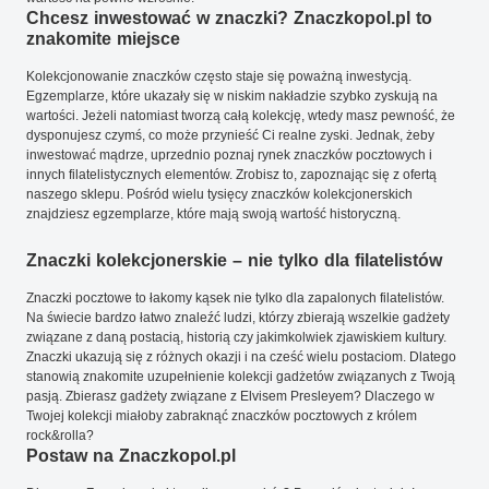
Chcesz inwestować w znaczki? Znaczkopol.pl to
znakomite miejsce
Kolekcjonowanie znaczków często staje się poważną inwestycją.
Egzemplarze, które ukazały się w niskim nakładzie szybko zyskują na
wartości. Jeżeli natomiast tworzą całą kolekcję, wtedy masz pewność, że
dysponujesz czymś, co może przynieść Ci realne zyski. Jednak, żeby
inwestować mądrze, uprzednio poznaj rynek znaczków pocztowych i
innych filatelistycznych elementów. Zrobisz to, zapoznając się z ofertą
naszego sklepu. Pośród wielu tysięcy znaczków kolekcjonerskich
znajdziesz egzemplarze, które mają swoją wartość historyczną.
Znaczki kolekcjonerskie – nie tylko dla filatelistów
Znaczki pocztowe to łakomy kąsek nie tylko dla zapalonych filatelistów.
Na świecie bardzo łatwo znaleźć ludzi, którzy zbierają wszelkie gadżety
związane z daną postacią, historią czy jakimkolwiek zjawiskiem kultury.
Znaczki ukazują się z różnych okazji i na cześć wielu postaciom. Dlatego
stanowią znakomite uzupełnienie kolekcji gadżetów związanych z Twoją
pasją. Zbierasz gadżety związane z Elvisem Presleyem? Dlaczego w
Twojej kolekcji miałoby zabraknąć znaczków pocztowych z królem
rock&rolla?
Postaw na Znaczkopol.pl