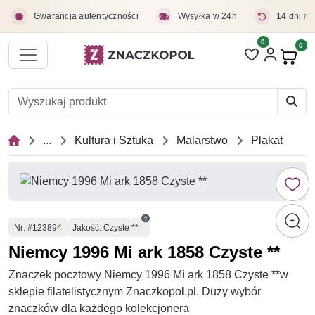
Przejdź do treści głównej
Gwarancja autentyczności
Wysyłka w 24h
14 dni na
0
Liczba pozycji 
0
Pro
...
Kultura i Sztuka
Malarstwo
Plakat
Numer
Nr
: #123894
Jakość: Czyste **
Niemcy 1996 Mi ark 1858 Czyste **
Znaczek pocztowy Niemcy 1996 Mi ark 1858 Czyste **w
sklepie filatelistycznym Znaczkopol.pl. Duży wybór
znaczków dla każdego kolekcjonera