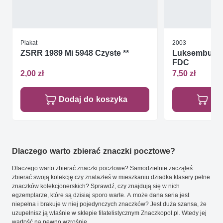
Plakat
2003
ZSRR 1989 Mi 5948 Czyste **
Luksemburg 
FDC
2,00 zł
7,50 zł
Dodaj do koszyka
Do
Dlaczego warto zbierać znaczki pocztowe?
Dlaczego warto zbierać znaczki pocztowe? Samodzielnie zacząłeś
zbierać swoją kolekcję czy znalazłeś w mieszkaniu dziadka klasery pełne
znaczków kolekcjonerskich? Sprawdź, czy znajdują się w nich
egzemplarze, które są dzisiaj sporo warte. A może dana seria jest
niepełna i brakuje w niej pojedynczych znaczków? Jest duża szansa, że
uzupełnisz ją właśnie w sklepie filatelistycznym Znaczkopol.pl. Wtedy jej
wartość na pewno wzrośnie.