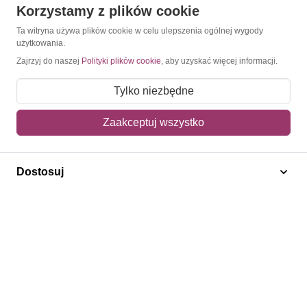
Korzystamy z plików cookie
O Znaczkopol.pl
Ta witryna używa plików cookie w celu ulepszenia ogólnej wygody
użytkowania.
O nas
Zajrzyj do naszej
Polityki plików cookie
, aby uzyskać więcej informacji.
Blog
Tylko niezbędne
Regulamin
Zaakceptuj wszystko
Polityka prywatności
Mapa strony
Dostosuj
Kontakt
Obsługa klienta
Pomoc i FAQ
Metody dostawy