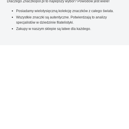
Dlaczego Znaczkopol.pl to najlepszy wybór? Powodów jest wiele!
Posiadamy wielotysięczną kolekcję znaczków z całego świata.
Wszystkie znaczki są autentyczne. Potwierdzają to analizy
specjalistów w dziedzinie filatelistyki.
Zakupy w naszym sklepie są łatwe dla każdego.