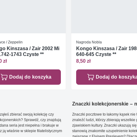
wce / Zeppelin
Nagroda Nobla
o Kinszasa / Zair 2002 Mi
Kongo Kinszasa / Zair 198
1742-1743 Czyste **
640-645 Czyste **
0 zł
8,50 zł
Dodaj do koszyka
Dodaj do koszyk
Znaczki kolekcjonerskie – ni
ąłeś zbierać swoją kolekcję czy
Znaczki pocztowe to łakomy kąsek nie t
kcjonerskich? Sprawdź, czy znajdują
znaleźć ludzi, którzy zbierają wszelkie
dana seria jest niepełna i brakuje w
zjawiskiem kultury. Znaczki ukazują się
ją właśnie w sklepie filatelistycznym
stanowią znakomite uzupełnienie kolek
związane z Elvisem Presleyem? Dlacze