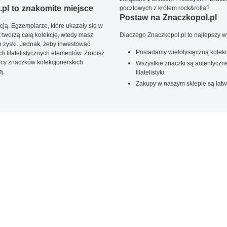
pl to znakomite miejsce
pocztowych z królem rock&rolla?
Postaw na Znaczkopol.pl
ją. Egzemplarze, które ukazały się w
t tworzą całą kolekcję, wtedy masz
Dlaczego Znaczkopol.pl to najlepszy 
 zyski. Jednak, żeby inwestować
Posiadamy wielotysięczną kolekc
 filatelistycznych elementów. Zrobisz
ięcy znaczków kolekcjonerskich
Wszystkie znaczki są autentyczne
ą.
filatelistyki.
Zakupy w naszym sklepie są łatw