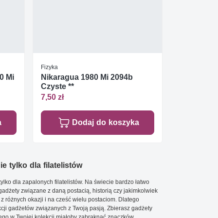
Fizyka
0 Mi
Nikaragua 1980 Mi 2094b
Czyste **
7,50 zł
a
Dodaj do koszyka
e tylko dla filatelistów
ylko dla zapalonych filatelistów. Na świecie bardzo łatwo
 gadżety związane z daną postacią, historią czy jakimkolwiek
 z różnych okazji i na cześć wielu postaciom. Dlatego
cji gadżetów związanych z Twoją pasją. Zbierasz gadżety
go w Twojej kolekcji miałoby zabraknąć znaczków