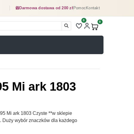
Darmowa dostawa od 200 zł
Pomoc
Kontakt
0
Liczba pozycji na liście ulubionyc
0
Produkty w koszyku:
5 Mi ark 1803
5 Mi ark 1803 Czyste **w sklepie
pl. Duży wybór znaczków dla każdego