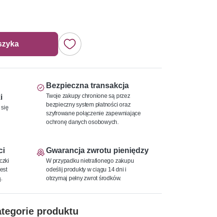
szyka
Bezpieczna transakcja
Twoje zakupy chronione są przez
i
bezpieczny system płatności oraz
 się
szyfrowane połączenie zapewniające
ochronę danych osobowych.
ci
Gwarancja zwrotu pieniędzy
czki
W przypadku nietrafionego zakupu
est
odeślij produkty w ciągu 14 dni i
.
otrzymaj pełny zwrot środków.
tegorie produktu