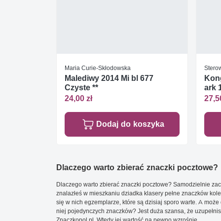
Maria Curie-Skłodowska
Stero
Malediwy 2014 Mi bl 677
Kong
Czyste **
ark 
24,00 zł
27,5
Dodaj do koszyka
Dlaczego warto zbierać znaczki pocztowe?
Dlaczego warto zbierać znaczki pocztowe? Samodzielnie zacz
znalazłeś w mieszkaniu dziadka klasery pełne znaczków kole
się w nich egzemplarze, które są dzisiaj sporo warte. A może 
niej pojedynczych znaczków? Jest duża szansa, że uzupełnisz 
Znaczkopol.pl. Wtedy jej wartość na pewno wzrośnie.