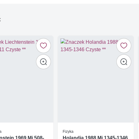
ć
a
Fizyka
nstein 1969 Mi 508-
Holandia 1988 Mi 1345-1346