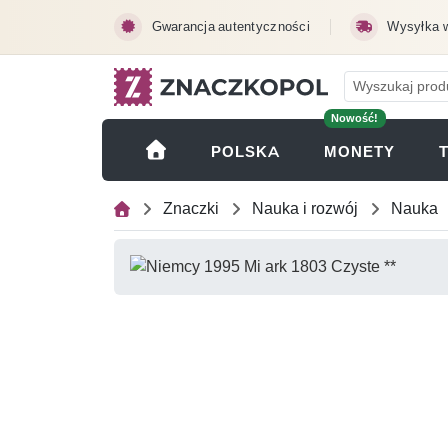
Przejdź do treści głównej
Gwarancja autentyczności
Wysyłka 
Nowość!
(OTWI
POLSKA
MONETY
Znaczki
Nauka i rozwój
Nauka