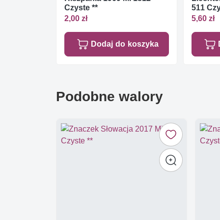
Czyste **
511 Czy
2,00 zł
5,60 zł
Dodaj do koszyka
Podobne walory