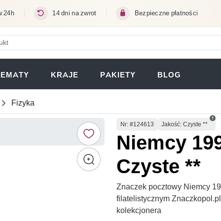
w 24h
14 dni na zwrot
Bezpieczne płatności
ERA SIĘ W NOWEJ KARCIE)
TEMATY
KRAJE
PAKIETY
BLOG
Fizyka
Numer
Nr
: #124613
Jakość: Czyste **
Niemcy 199
Czyste **
Znaczek pocztowy Niemcy 199
filatelistycznym Znaczkopol.
kolekcjonera