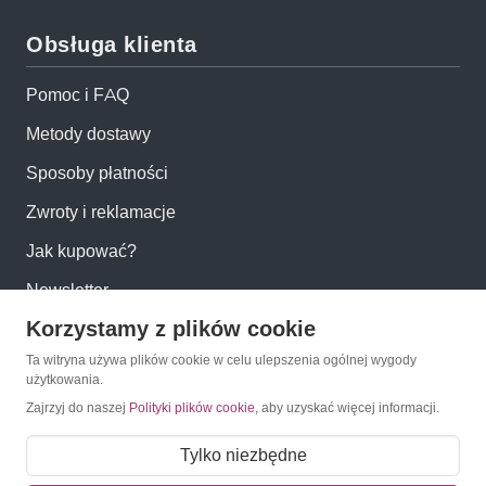
Obsługa klienta
Pomoc i FAQ
Metody dostawy
Sposoby płatności
Zwroty i reklamacje
Jak kupować?
Newsletter
Korzystamy z plików cookie
Konto
Ta witryna używa plików cookie w celu ulepszenia ogólnej wygody
użytkowania.
Zajrzyj do naszej
Polityki plików cookie
, aby uzyskać więcej informacji.
Moje konto
Moje zamówienia
Tylko niezbędne