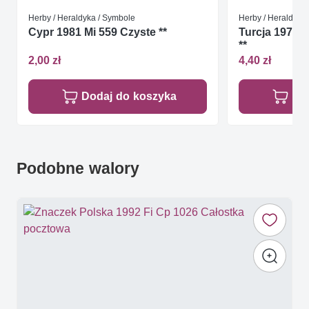
Herby / Heraldyka / Symbole
Herby / Heraldyka
Cypr 1981 Mi 559 Czyste **
Turcja 1979 
**
2,00 zł
4,40 zł
Dodaj do koszyka
Do
Podobne walory