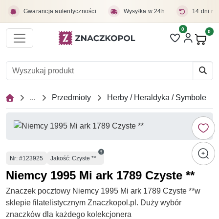
Przejdź do treści głównej
Gwarancja autentyczności
Wysyłka w 24h
14 dni na
0
Liczba pozycji 
0
Pro
...
Przedmioty
Herby / Heraldyka / Symbole
Numer
Nr
: #123925
Jakość: Czyste **
Niemcy 1995 Mi ark 1789 Czyste **
Znaczek pocztowy Niemcy 1995 Mi ark 1789 Czyste **w
sklepie filatelistycznym Znaczkopol.pl. Duży wybór
znaczków dla każdego kolekcjonera