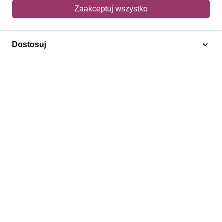
Mój koszyk
Zaakceptuj wszystko
Adres dostawy
Dostosuj
Polecamy
Znaczki Konie
Znaczki Politycy
Znaczki Żaglowce
Znaczki Kwiaty
Znaczki Boże Narodzenie
Regulamin
Prywatność
Bezpieczeństwo
2026 © SlimAD All Rights Reserved.