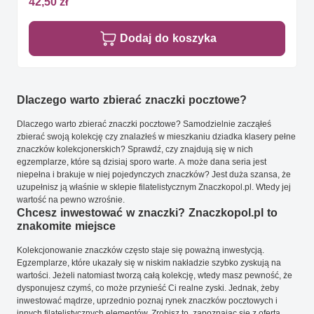
42,50 zł
Dodaj do koszyka
Dlaczego warto zbierać znaczki pocztowe?
Dlaczego warto zbierać znaczki pocztowe? Samodzielnie zacząłeś
zbierać swoją kolekcję czy znalazłeś w mieszkaniu dziadka klasery pełne
znaczków kolekcjonerskich? Sprawdź, czy znajdują się w nich
egzemplarze, które są dzisiaj sporo warte. A może dana seria jest
niepełna i brakuje w niej pojedynczych znaczków? Jest duża szansa, że
uzupełnisz ją właśnie w sklepie filatelistycznym Znaczkopol.pl. Wtedy jej
wartość na pewno wzrośnie.
Chcesz inwestować w znaczki? Znaczkopol.pl to
znakomite miejsce
Kolekcjonowanie znaczków często staje się poważną inwestycją.
Egzemplarze, które ukazały się w niskim nakładzie szybko zyskują na
wartości. Jeżeli natomiast tworzą całą kolekcję, wtedy masz pewność, że
dysponujesz czymś, co może przynieść Ci realne zyski. Jednak, żeby
inwestować mądrze, uprzednio poznaj rynek znaczków pocztowych i
innych filatelistycznych elementów. Zrobisz to, zapoznając się z ofertą