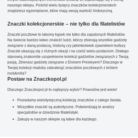
naszego sklepu. Pośród wielu tysięcy znaczków kolekcjonerskich
znajdziesz egzemplarze, które mają swoją wartość historyczną.
Znaczki kolekcjonerskie – nie tylko dla filatelistów
Znaczki pocztowe to łakomy kąsek nie tylko dla zapalonych filatelistów.
Na świecie bardzo łatwo znaleźć ludzi, którzy zbierają wszelkie gadżety
związane z daną postacią, historią czy jakimkolwiek zjawiskiem kultury.
Znaczki ukazują się z różnych okazji i na cześć wielu postaciom. Dlatego
stanowią znakomite uzupełnienie kolekcji gadżetów związanych z Twoją
pasją. Zbierasz gadżety związane z Elvisem Presleyem? Dlaczego w
Twojej kolekcji miałoby zabraknąć znaczków pocztowych z królem
rock&rolla?
Postaw na Znaczkopol.pl
Dlaczego Znaczkopol.pl to najlepszy wybór? Powodów jest wiele!
Posiadamy wielotysięczną kolekcję znaczków z całego świata.
Wszystkie znaczki są autentyczne. Potwierdzają to analizy
specjalistów w dziedzinie filatelistyki.
Zakupy w naszym sklepie są łatwe dla każdego.