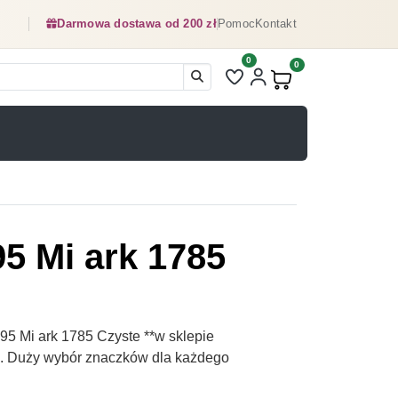
Darmowa dostawa od 200 zł
Pomoc
Kontakt
0
Liczba pozycji na liście ulubionyc
0
Produkty w koszyku:
5 Mi ark 1785
5 Mi ark 1785 Czyste **w sklepie
pl. Duży wybór znaczków dla każdego