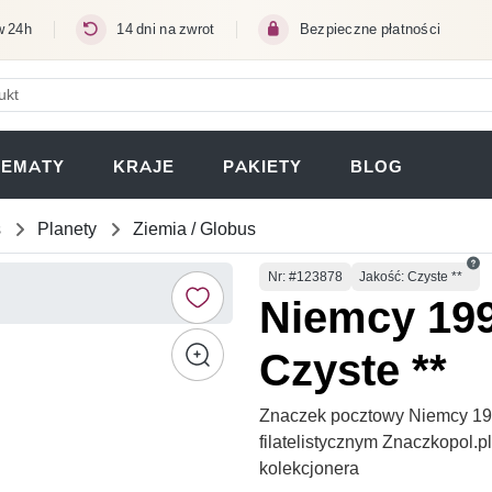
w 24h
14 dni na zwrot
Bezpieczne płatności
ERA SIĘ W NOWEJ KARCIE)
TEMATY
KRAJE
PAKIETY
BLOG
s
Planety
Ziemia / Globus
Numer
Nr
: #123878
Jakość: Czyste **
Niemcy 199
Czyste **
Znaczek pocztowy Niemcy 199
filatelistycznym Znaczkopol.
kolekcjonera