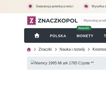
Przejdź do treści głównej
Gwarancja autentyczności
Wysyłka 
Nowość!
(OTWI
POLSKA
MONETY
Znaczki
Nauka i rozwój
Kosmo