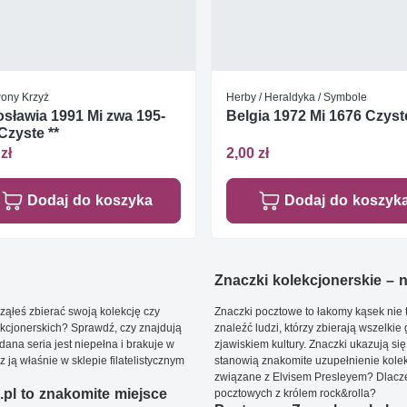
ony Krzyż
Herby / Heraldyka / Symbole
sławia 1991 Mi zwa 195-
Belgia 1972 Mi 1676 Czyste
Czyste **
zł
2,00 zł
Dodaj do koszyka
Dodaj do koszyk
Znaczki kolekcjonerskie – ni
ąłeś zbierać swoją kolekcję czy
Znaczki pocztowe to łakomy kąsek nie t
kcjonerskich? Sprawdź, czy znajdują
znaleźć ludzi, którzy zbierają wszelkie
dana seria jest niepełna i brakuje w
zjawiskiem kultury. Znaczki ukazują się
ją właśnie w sklepie filatelistycznym
stanowią znakomite uzupełnienie kolek
związane z Elvisem Presleyem? Dlacze
pl to znakomite miejsce
pocztowych z królem rock&rolla?