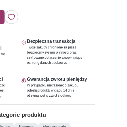
Bezpieczna transakcja
Twoje zakupy chronione są przez
i
bezpieczny system płatności oraz
 się
szyfrowane połączenie zapewniające
ochronę danych osobowych.
ci
Gwarancja zwrotu pieniędzy
czki
W przypadku nietrafionego zakupu
est
odeślij produkty w ciągu 14 dni i
.
otrzymaj pełny zwrot środków.
tegorie produktu
Nauka
Kosmos
Meteorologia