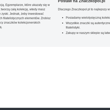
Postaw na Znaczkopol.pl
ją. Egzemplarze, które ukazały się w
t tworzą całą kolekcję, wtedy masz
Dlaczego Znaczkopol.pl to najlepszy 
 zyski. Jednak, żeby inwestować
Posiadamy wielotysięczną kolekc
 filatelistycznych elementów. Zrobisz
ięcy znaczków kolekcjonerskich
Wszystkie znaczki są autentyczne
ą.
filatelistyki.
Zakupy w naszym sklepie są łatw