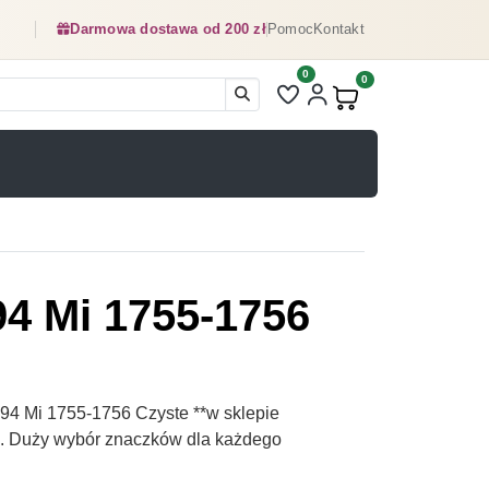
Darmowa dostawa od 200 zł
Pomoc
Kontakt
0
Liczba pozycji na liście ulubionyc
0
Produkty w koszyku:
4 Mi 1755-1756
4 Mi 1755-1756 Czyste **w sklepie
pl. Duży wybór znaczków dla każdego