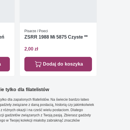
Pisarze / Poeci
eń
ZSRR 1988 Mi 5875 Czyste **
2,00 zł
a
Dodaj do koszyka
e tylko dla filatelistów
ylko dla zapalonych filatelistów. Na świecie bardzo łatwo
 gadżety związane z daną postacią, historią czy jakimkolwiek
 z różnych okazji i na cześć wielu postaciom. Dlatego
cji gadżetów związanych z Twoją pasją. Zbierasz gadżety
go w Twojej kolekcji miałoby zabraknąć znaczków