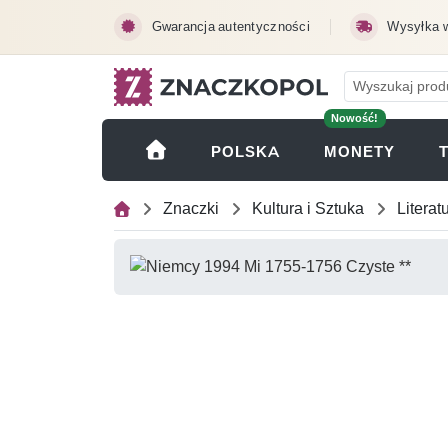
Przejdź do treści głównej
Gwarancja autentyczności
Wysyłka 
Nowość!
(OTWI
POLSKA
MONETY
Znaczki
Kultura i Sztuka
Literat