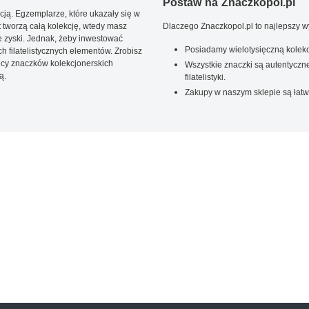
Postaw na Znaczkopol.pl
ją. Egzemplarze, które ukazały się w
t tworzą całą kolekcję, wtedy masz
Dlaczego Znaczkopol.pl to najlepszy 
 zyski. Jednak, żeby inwestować
Posiadamy wielotysięczną kolekc
 filatelistycznych elementów. Zrobisz
ięcy znaczków kolekcjonerskich
Wszystkie znaczki są autentyczne
ą.
filatelistyki.
Zakupy w naszym sklepie są łatw