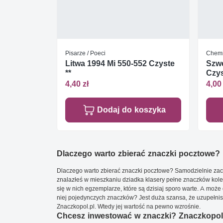
Pisarze / Poeci
Chem
Litwa 1994 Mi 550-552 Czyste
Szwe
**
Czys
4,40 zł
4,00 
Dodaj do koszyka
Dlaczego warto zbierać znaczki pocztowe?
Dlaczego warto zbierać znaczki pocztowe? Samodzielnie zacz
znalazłeś w mieszkaniu dziadka klasery pełne znaczków kole
się w nich egzemplarze, które są dzisiaj sporo warte. A może 
niej pojedynczych znaczków? Jest duża szansa, że uzupełnisz 
Znaczkopol.pl. Wtedy jej wartość na pewno wzrośnie.
Chcesz inwestować w znaczki? Znaczkopol.