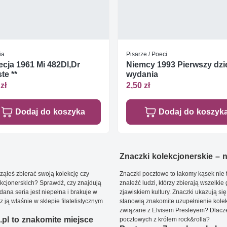
ia
Pisarze / Poeci
cja 1961 Mi 482Dl,Dr
Niemcy 1993 Pierwszy dzi
te **
wydania
zł
2,50 zł
Dodaj do koszyka
Dodaj do koszyk
Znaczki kolekcjonerskie – ni
ąłeś zbierać swoją kolekcję czy
Znaczki pocztowe to łakomy kąsek nie t
kcjonerskich? Sprawdź, czy znajdują
znaleźć ludzi, którzy zbierają wszelkie
dana seria jest niepełna i brakuje w
zjawiskiem kultury. Znaczki ukazują się
ją właśnie w sklepie filatelistycznym
stanowią znakomite uzupełnienie kolek
związane z Elvisem Presleyem? Dlacze
pl to znakomite miejsce
pocztowych z królem rock&rolla?