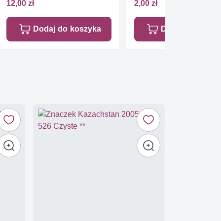
Stemplowane
12,00 zł
2,00 zł
Dodaj do koszyka
Dodaj do koszy