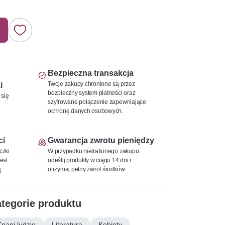
Bezpieczna transakcja
Twoje zakupy chronione są przez
i
bezpieczny system płatności oraz
 się
szyfrowane połączenie zapewniające
ochronę danych osobowych.
ci
Gwarancja zwrotu pieniędzy
czki
W przypadku nietrafionego zakupu
est
odeślij produkty w ciągu 14 dni i
.
otrzymaj pełny zwrot środków.
tegorie produktu
Znani ludzie
Literatura
Kobiety