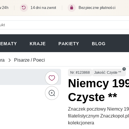
w 24h
14 dni na zwrot
Bezpieczne płatności
ERA SIĘ W NOWEJ KARCIE)
TEMATY
KRAJE
PAKIETY
BLOG
ura
Pisarze / Poeci
Numer
Nr
: #123868
Jakość: Czyste **
Niemcy 199
Czyste **
Znaczek pocztowy Niemcy 199
filatelistycznym Znaczkopol.
kolekcjonera