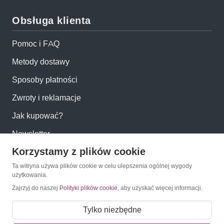
Obsługa klienta
Pomoc i FAQ
Metody dostawy
Sposoby płatności
Zwroty i reklamacje
Jak kupować?
Newsletter
Korzystamy z plików cookie
Konto
Ta witryna używa plików cookie w celu ulepszenia ogólnej wygody
użytkowania.
Zajrzyj do naszej
Polityki plików cookie
, aby uzyskać więcej informacji.
Moje konto
Moje zamówienia
Tylko niezbędne