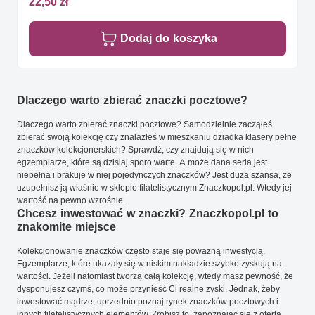
22,50 zł
Dodaj do koszyka
Dlaczego warto zbierać znaczki pocztowe?
Dlaczego warto zbierać znaczki pocztowe? Samodzielnie zacząłeś
zbierać swoją kolekcję czy znalazłeś w mieszkaniu dziadka klasery pełne
znaczków kolekcjonerskich? Sprawdź, czy znajdują się w nich
egzemplarze, które są dzisiaj sporo warte. A może dana seria jest
niepełna i brakuje w niej pojedynczych znaczków? Jest duża szansa, że
uzupełnisz ją właśnie w sklepie filatelistycznym Znaczkopol.pl. Wtedy jej
wartość na pewno wzrośnie.
Chcesz inwestować w znaczki? Znaczkopol.pl to
znakomite miejsce
Kolekcjonowanie znaczków często staje się poważną inwestycją.
Egzemplarze, które ukazały się w niskim nakładzie szybko zyskują na
wartości. Jeżeli natomiast tworzą całą kolekcję, wtedy masz pewność, że
dysponujesz czymś, co może przynieść Ci realne zyski. Jednak, żeby
inwestować mądrze, uprzednio poznaj rynek znaczków pocztowych i
innych filatelistycznych elementów. Zrobisz to, zapoznając się z ofertą