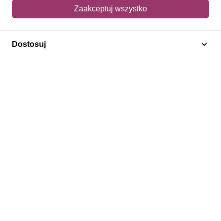
Mój koszyk
Zaakceptuj wszystko
Adres dostawy
Dostosuj
Polecamy
Znaczki Konie
Znaczki Politycy
Znaczki Żaglowce
Znaczki Kolarstwo
Znaczki Boże Narodzenie
Regulamin
Prywatność
Bezpieczeństwo
2026 © SlimAD All Rights Reserved.