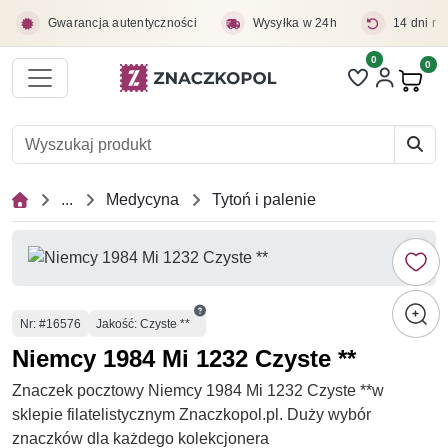
Przejdź do treści głównej
Gwarancja autentyczności
Wysyłka w 24h
14 dni na
0
Liczba pozycji 
0
Pro
...
Medycyna
Tytoń i palenie
Numer
Nr
: #16576
Jakość: Czyste **
Niemcy 1984 Mi 1232 Czyste **
Znaczek pocztowy Niemcy 1984 Mi 1232 Czyste **w
sklepie filatelistycznym Znaczkopol.pl. Duży wybór
znaczków dla każdego kolekcjonera