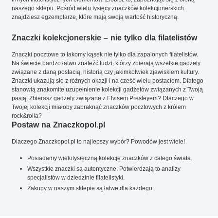
naszego sklepu. Pośród wielu tysięcy znaczków kolekcjonerskich
znajdziesz egzemplarze, które mają swoją wartość historyczną.
Znaczki kolekcjonerskie – nie tylko dla filatelistów
Znaczki pocztowe to łakomy kąsek nie tylko dla zapalonych filatelistów.
Na świecie bardzo łatwo znaleźć ludzi, którzy zbierają wszelkie gadżety
związane z daną postacią, historią czy jakimkolwiek zjawiskiem kultury.
Znaczki ukazują się z różnych okazji i na cześć wielu postaciom. Dlatego
stanowią znakomite uzupełnienie kolekcji gadżetów związanych z Twoją
pasją. Zbierasz gadżety związane z Elvisem Presleyem? Dlaczego w
Twojej kolekcji miałoby zabraknąć znaczków pocztowych z królem
rock&rolla?
Postaw na Znaczkopol.pl
Dlaczego Znaczkopol.pl to najlepszy wybór? Powodów jest wiele!
Posiadamy wielotysięczną kolekcję znaczków z całego świata.
Wszystkie znaczki są autentyczne. Potwierdzają to analizy
specjalistów w dziedzinie filatelistyki.
Zakupy w naszym sklepie są łatwe dla każdego.