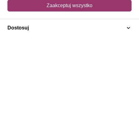
Mój koszyk
Zaakceptuj wszystko
Adres dostawy
Dostosuj
Polecamy
Znaczki Konie
Znaczki Politycy
Znaczki Żaglowce
Znaczki Kolarstwo
Znaczki Boże Narodzenie
Regulamin
Prywatność
Bezpieczeństwo
2026 © SlimAD All Rights Reserved.