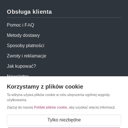
Obsługa klienta
Pomoc i FAQ
Metody dostawy
Sposoby płatności
Zwroty i reklamacje
Jak kupować?
Newsletter
Korzystamy z plików cookie
Konto
Ta witryna używa plików cookie w celu ulepszenia ogólnej wygody
użytkowania.
Zajrzyj do naszej
Polityki plików cookie
, aby uzyskać więcej informacji.
Moje konto
Moje zamówienia
Tylko niezbędne