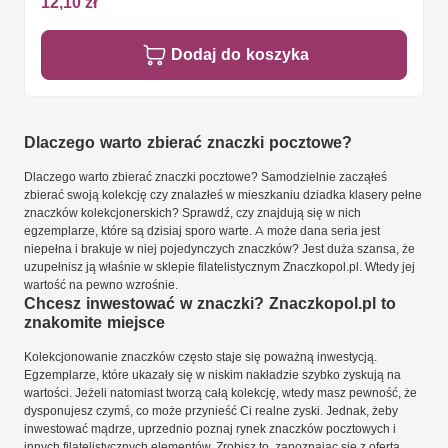
12,10 zł
Dodaj do koszyka
Dlaczego warto zbierać znaczki pocztowe?
Dlaczego warto zbierać znaczki pocztowe? Samodzielnie zacząłeś
zbierać swoją kolekcję czy znalazłeś w mieszkaniu dziadka klasery pełne
znaczków kolekcjonerskich? Sprawdź, czy znajdują się w nich
egzemplarze, które są dzisiaj sporo warte. A może dana seria jest
niepełna i brakuje w niej pojedynczych znaczków? Jest duża szansa, że
uzupełnisz ją właśnie w sklepie filatelistycznym Znaczkopol.pl. Wtedy jej
wartość na pewno wzrośnie.
Chcesz inwestować w znaczki? Znaczkopol.pl to
znakomite miejsce
Kolekcjonowanie znaczków często staje się poważną inwestycją.
Egzemplarze, które ukazały się w niskim nakładzie szybko zyskują na
wartości. Jeżeli natomiast tworzą całą kolekcję, wtedy masz pewność, że
dysponujesz czymś, co może przynieść Ci realne zyski. Jednak, żeby
inwestować mądrze, uprzednio poznaj rynek znaczków pocztowych i
innych filatelistycznych elementów. Zrobisz to, zapoznając się z ofertą