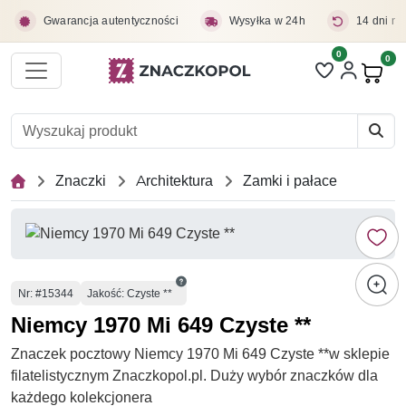
Przejdź do treści głównej
Gwarancja autentyczności
Wysyłka w 24h
14 dni na
0
Liczba pozycji 
0
Pro
Znaczki
Architektura
Zamki i pałace
Numer
Nr
: #15344
Jakość: Czyste **
Niemcy 1970 Mi 649 Czyste **
Znaczek pocztowy Niemcy 1970 Mi 649 Czyste **w sklepie
filatelistycznym Znaczkopol.pl. Duży wybór znaczków dla
każdego kolekcjonera