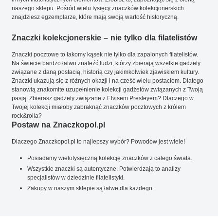
naszego sklepu. Pośród wielu tysięcy znaczków kolekcjonerskich
znajdziesz egzemplarze, które mają swoją wartość historyczną.
Znaczki kolekcjonerskie – nie tylko dla filatelistów
Znaczki pocztowe to łakomy kąsek nie tylko dla zapalonych filatelistów.
Na świecie bardzo łatwo znaleźć ludzi, którzy zbierają wszelkie gadżety
związane z daną postacią, historią czy jakimkolwiek zjawiskiem kultury.
Znaczki ukazują się z różnych okazji i na cześć wielu postaciom. Dlatego
stanowią znakomite uzupełnienie kolekcji gadżetów związanych z Twoją
pasją. Zbierasz gadżety związane z Elvisem Presleyem? Dlaczego w
Twojej kolekcji miałoby zabraknąć znaczków pocztowych z królem
rock&rolla?
Postaw na Znaczkopol.pl
Dlaczego Znaczkopol.pl to najlepszy wybór? Powodów jest wiele!
Posiadamy wielotysięczną kolekcję znaczków z całego świata.
Wszystkie znaczki są autentyczne. Potwierdzają to analizy
specjalistów w dziedzinie filatelistyki.
Zakupy w naszym sklepie są łatwe dla każdego.