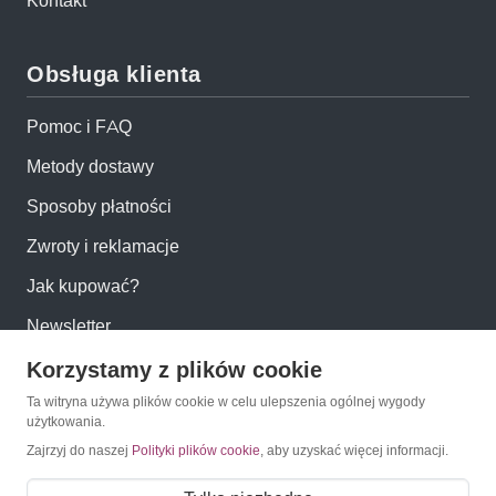
Kontakt
Obsługa klienta
Pomoc i FAQ
Metody dostawy
Sposoby płatności
Zwroty i reklamacje
Jak kupować?
Newsletter
Korzystamy z plików cookie
Konto
Ta witryna używa plików cookie w celu ulepszenia ogólnej wygody
użytkowania.
Moje konto
Zajrzyj do naszej
Polityki plików cookie
, aby uzyskać więcej informacji.
Moje zamówienia