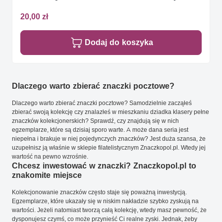
20,00 zł
Dodaj do koszyka
Dlaczego warto zbierać znaczki pocztowe?
Dlaczego warto zbierać znaczki pocztowe? Samodzielnie zacząłeś
zbierać swoją kolekcję czy znalazłeś w mieszkaniu dziadka klasery pełne
znaczków kolekcjonerskich? Sprawdź, czy znajdują się w nich
egzemplarze, które są dzisiaj sporo warte. A może dana seria jest
niepełna i brakuje w niej pojedynczych znaczków? Jest duża szansa, że
uzupełnisz ją właśnie w sklepie filatelistycznym Znaczkopol.pl. Wtedy jej
wartość na pewno wzrośnie.
Chcesz inwestować w znaczki? Znaczkopol.pl to
znakomite miejsce
Kolekcjonowanie znaczków często staje się poważną inwestycją.
Egzemplarze, które ukazały się w niskim nakładzie szybko zyskują na
wartości. Jeżeli natomiast tworzą całą kolekcję, wtedy masz pewność, że
dysponujesz czymś, co może przynieść Ci realne zyski. Jednak, żeby