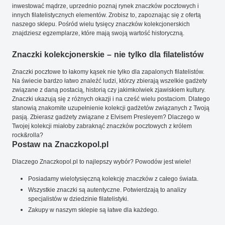
inwestować mądrze, uprzednio poznaj rynek znaczków pocztowych i
innych filatelistycznych elementów. Zrobisz to, zapoznając się z ofertą
naszego sklepu. Pośród wielu tysięcy znaczków kolekcjonerskich
znajdziesz egzemplarze, które mają swoją wartość historyczną.
Znaczki kolekcjonerskie – nie tylko dla filatelistów
Znaczki pocztowe to łakomy kąsek nie tylko dla zapalonych filatelistów.
Na świecie bardzo łatwo znaleźć ludzi, którzy zbierają wszelkie gadżety
związane z daną postacią, historią czy jakimkolwiek zjawiskiem kultury.
Znaczki ukazują się z różnych okazji i na cześć wielu postaciom. Dlatego
stanowią znakomite uzupełnienie kolekcji gadżetów związanych z Twoją
pasją. Zbierasz gadżety związane z Elvisem Presleyem? Dlaczego w
Twojej kolekcji miałoby zabraknąć znaczków pocztowych z królem
rock&rolla?
Postaw na Znaczkopol.pl
Dlaczego Znaczkopol.pl to najlepszy wybór? Powodów jest wiele!
Posiadamy wielotysięczną kolekcję znaczków z całego świata.
Wszystkie znaczki są autentyczne. Potwierdzają to analizy
specjalistów w dziedzinie filatelistyki.
Zakupy w naszym sklepie są łatwe dla każdego.