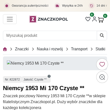
Przejdź do treści głównej
Gwarancja autentyczności
Wysyłka w 24h
14 dni na
0
Liczba pozycji 
0
Pro
Znaczki
Nauka i rozwój
Transport
Statki
Numer
Nr
: #22872
Jakość: Czyste **
Niemcy 1953 Mi 170 Czyste **
Znaczek pocztowy Niemcy 1953 Mi 170 Czyste **w sklepie
filatelistycznym Znaczkopol.pl. Duży wybór znaczków dla
każdego kolekcjonera