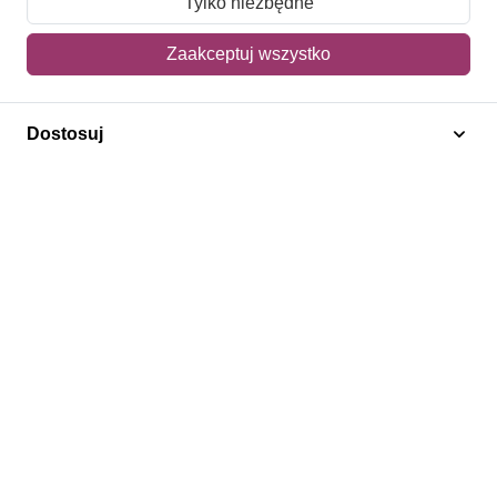
Tylko niezbędne
Mój koszyk
Zaakceptuj wszystko
Adres dostawy
Dostosuj
Polecamy
Znaczki Konie
Znaczki Politycy
Znaczki Żaglowce
Znaczki Kwiaty
Znaczki Boże Narodzenie
Regulamin
Prywatność
Bezpieczeństwo