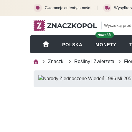
Przejdź do treści głównej
Gwarancja autentyczności
Wysyłka 
Nowość!
(OTWI
POLSKA
MONETY
Znaczki
Rośliny i Zwierzęta
Flo