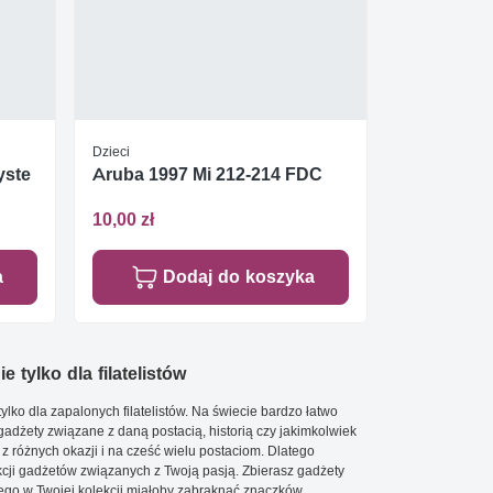
Dzieci
yste
Aruba 1997 Mi 212-214 FDC
10,00 zł
a
Dodaj do koszyka
e tylko dla filatelistów
ylko dla zapalonych filatelistów. Na świecie bardzo łatwo
 gadżety związane z daną postacią, historią czy jakimkolwiek
 z różnych okazji i na cześć wielu postaciom. Dlatego
cji gadżetów związanych z Twoją pasją. Zbierasz gadżety
go w Twojej kolekcji miałoby zabraknąć znaczków