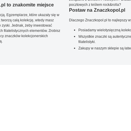
pl to znakomite miejsce
pocztowych z królem rock&rolla?
Postaw na Znaczkopol.pl
ją. Egzemplarze, które ukazały się w
t tworzą całą kolekcję, wtedy masz
Dlaczego Znaczkopol.pl to najlepszy 
 zyski. Jednak, żeby inwestować
Posiadamy wielotysięczną kolekc
 filatelistycznych elementów. Zrobisz
ięcy znaczków kolekcjonerskich
Wszystkie znaczki są autentyczne
ą.
filatelistyki.
Zakupy w naszym sklepie są łatw