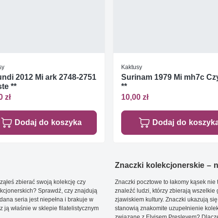
sy
Kaktusy
ndi 2012 Mi ark 2748-2751
Surinam 1979 Mi mh7c Cz
te **
**
0 zł
10,00 zł
Dodaj do koszyka
Dodaj do koszyk
Znaczki kolekcjonerskie – ni
ąłeś zbierać swoją kolekcję czy
Znaczki pocztowe to łakomy kąsek nie t
kcjonerskich? Sprawdź, czy znajdują
znaleźć ludzi, którzy zbierają wszelkie
dana seria jest niepełna i brakuje w
zjawiskiem kultury. Znaczki ukazują się
ją właśnie w sklepie filatelistycznym
stanowią znakomite uzupełnienie kolek
związane z Elvisem Presleyem? Dlacze