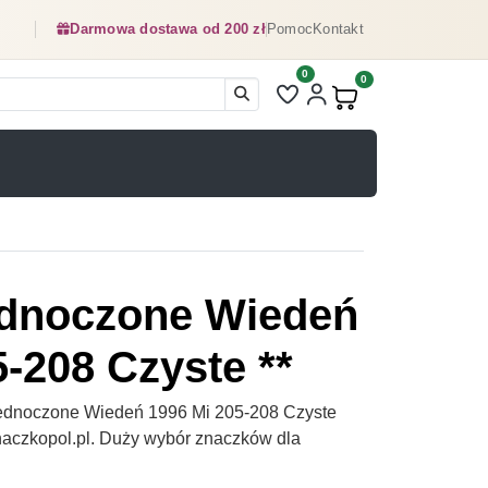
Darmowa dostawa od 200 zł
Pomoc
Kontakt
0
Liczba pozycji na liście ulubionyc
0
Produkty w koszyku:
ednoczone Wiedeń
-208 Czyste **
ednoczone Wiedeń 1996 Mi 205-208 Czyste
Znaczkopol.pl. Duży wybór znaczków dla