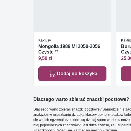
Kaktusy
Kaktu
Mongolia 1989 Mi 2050-2056
Buru
Czyste **
Czys
9,50 zł
25,0
Dodaj do koszyka
Dlaczego warto zbierać znaczki pocztowe?
Dlaczego warto zbierać znaczki pocztowe? Samodzielnie zacz
znalazłeś w mieszkaniu dziadka klasery pełne znaczków kole
się w nich egzemplarze, które są dzisiaj sporo warte. A może 
niej pojedynczych znaczków? Jest duża szansa, że uzupełnisz 
Znaczkopol.pl. Wtedy jej wartość na pewno wzrośnie.