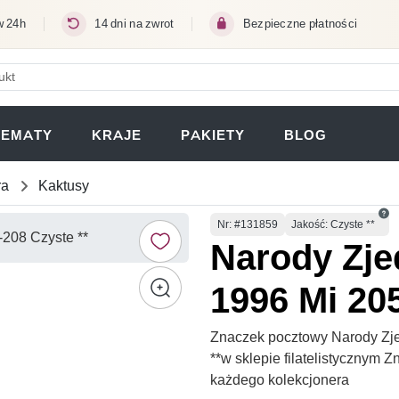
w 24h
14 dni na zwrot
Bezpieczne płatności
ERA SIĘ W NOWEJ KARCIE)
TEMATY
KRAJE
PAKIETY
BLOG
ra
Kaktusy
Numer
Nr
: #131859
Jakość: Czyste **
Narody Zj
1996 Mi 205
Znaczek pocztowy Narody Zj
**w sklepie filatelistycznym 
każdego kolekcjonera