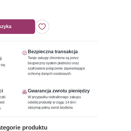
szyka
Bezpieczna transakcja
Twoje zakupy chronione są przez
i
bezpieczny system płatności oraz
 się
szyfrowane połączenie zapewniające
ochronę danych osobowych.
ci
Gwarancja zwrotu pieniędzy
czki
W przypadku nietrafionego zakupu
est
odeślij produkty w ciągu 14 dni i
.
otrzymaj pełny zwrot środków.
tegorie produktu