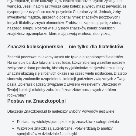
Egzemplarze, które ukazały się w niskim nakładzie szybko zyskują na
wartości. Jeżeli natomiast tworzą całą kolekcję, wtedy masz pewność, że
dysponujesz czymś, co może przynieść Ci realne zyski. Jednak, żeby
inwestować mądrze, uprzednio poznaj rynek znaczków pocztowych i
innych filatelistycznych elementów. Zrobisz to, zapoznając się z ofertą
naszego sklepu. Pośród wielu tysięcy znaczków kolekcjonerskich
znajdziesz egzemplarze, które mają swoją wartość historyczną.
Znaczki kolekcjonerskie – nie tylko dla filatelistów
Znaczki pocztowe to łakomy kąsek nie tylko dla zapalonych filatelistów.
Na świecie bardzo łatwo znaleźć ludzi, którzy zbierają wszelkie gadżety
związane z daną postacią, historią czy jakimkolwiek zjawiskiem kultury.
Znaczki ukazują się z różnych okazji i na cześć wielu postaciom. Dlatego
stanowią znakomite uzupełnienie kolekcji gadżetów związanych z Twoją
pasją. Zbierasz gadżety związane z Elvisem Presleyem? Dlaczego w
Twojej kolekcji miałoby zabraknąć znaczków pocztowych z królem
rock&rolla?
Postaw na Znaczkopol.pl
Dlaczego Znaczkopol.pl to najlepszy wybór? Powodów jest wiele!
Posiadamy wielotysięczną kolekcję znaczków z całego świata.
Wszystkie znaczki są autentyczne. Potwierdzają to analizy
specjalistów w dziedzinie filatelistyki.