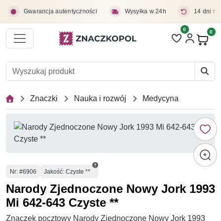
Przejdź do treści głównej
Gwarancja autentyczności
Wysyłka w 24h
14 dni na
0
Liczba pozycji 
0
Pro
Znaczki
Nauka i rozwój
Medycyna
Numer
Nr
: #6906
Jakość: Czyste **
Narody Zjednoczone Nowy Jork 1993
Mi 642-643 Czyste **
Znaczek pocztowy Narody Zjednoczone Nowy Jork 1993