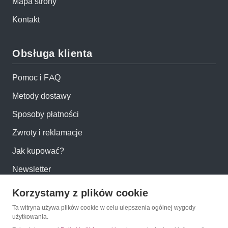
Mapa strony
Kontakt
Obsługa klienta
Pomoc i FAQ
Metody dostawy
Sposoby płatności
Zwroty i reklamacje
Jak kupować?
Newsletter
Korzystamy z plików cookie
Konto
Ta witryna używa plików cookie w celu ulepszenia ogólnej wygody
użytkowania.
Moje konto