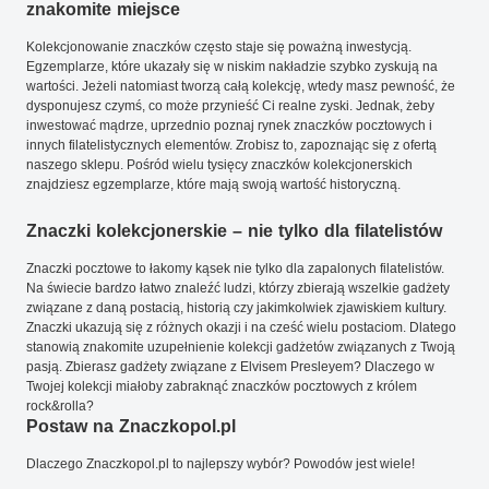
znakomite miejsce
Kolekcjonowanie znaczków często staje się poważną inwestycją.
Egzemplarze, które ukazały się w niskim nakładzie szybko zyskują na
wartości. Jeżeli natomiast tworzą całą kolekcję, wtedy masz pewność, że
dysponujesz czymś, co może przynieść Ci realne zyski. Jednak, żeby
inwestować mądrze, uprzednio poznaj rynek znaczków pocztowych i
innych filatelistycznych elementów. Zrobisz to, zapoznając się z ofertą
naszego sklepu. Pośród wielu tysięcy znaczków kolekcjonerskich
znajdziesz egzemplarze, które mają swoją wartość historyczną.
Znaczki kolekcjonerskie – nie tylko dla filatelistów
Znaczki pocztowe to łakomy kąsek nie tylko dla zapalonych filatelistów.
Na świecie bardzo łatwo znaleźć ludzi, którzy zbierają wszelkie gadżety
związane z daną postacią, historią czy jakimkolwiek zjawiskiem kultury.
Znaczki ukazują się z różnych okazji i na cześć wielu postaciom. Dlatego
stanowią znakomite uzupełnienie kolekcji gadżetów związanych z Twoją
pasją. Zbierasz gadżety związane z Elvisem Presleyem? Dlaczego w
Twojej kolekcji miałoby zabraknąć znaczków pocztowych z królem
rock&rolla?
Postaw na Znaczkopol.pl
Dlaczego Znaczkopol.pl to najlepszy wybór? Powodów jest wiele!