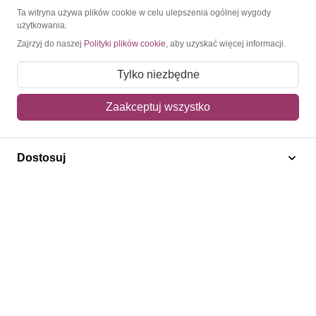
Konto
Ta witryna używa plików cookie w celu ulepszenia ogólnej wygody
użytkowania.
Moje konto
Zajrzyj do naszej
Polityki plików cookie
, aby uzyskać więcej informacji.
Moje zamówienia
Tylko niezbędne
Mój koszyk
Zaakceptuj wszystko
Adres dostawy
Polecamy
Dostosuj
Znaczki Konie
Znaczki Politycy
Znaczki Żaglowce
Znaczki Kwiaty
Znaczki Herby / Heraldyka / Symbole