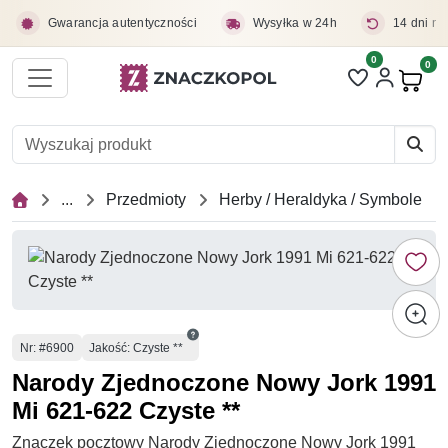
Przejdź do treści głównej
Gwarancja autentyczności
Wysyłka w 24h
14 dni na
0
Liczba pozycji 
0
Pro
...
Przedmioty
Herby / Heraldyka / Symbole
Numer
Nr
: #6900
Jakość: Czyste **
Narody Zjednoczone Nowy Jork 1991
Mi 621-622 Czyste **
Znaczek pocztowy Narody Zjednoczone Nowy Jork 1991