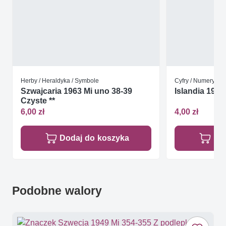
Herby / Heraldyka / Symbole
Cyfry / Numery / No
Szwajcaria 1963 Mi uno 38-39
Islandia 199
Czyste **
6,00 zł
4,00 zł
Dodaj do koszyka
Do
Podobne walory