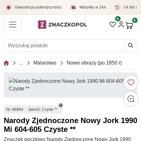
Przejdź do treści głównej
Gwarancja autentyczności
Wysyłka w 24h
14 dni na
0
Liczba pozycji 
0
Pro
...
Malarstwo
Nowe obrazy (po 1850 r)
Numer
Nr
: #6894
Jakość: Czyste **
Narody Zjednoczone Nowy Jork 1990
Mi 604-605 Czyste **
Znaczek pocztowy Narody Zjednoczone Nowy Jork 1990