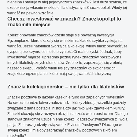
niepełna i brakuje w niej pojedynczych znaczków? Jest duża szansa, że
uzupełnisz ją właśnie w sklepie filatelistycznym Znaczkopol.pl. Wtedy jej
wartość na pewno wzrośnie.
Chcesz inwestować w znaczki? Znaczkopol.pl to
znakomite miejsce
Kolekcjonowanie znaczków często staje się poważną inwestycją.
Egzemplarze, które ukazały się w niskim nakładzie szybko zyskują na
wartości. Jeżeli natomiast tworzą całą kolekcję, wtedy masz pewność, że
dysponujesz czymś, co może przynieść Ci realne zyski. Jednak, żeby
inwestować mądrze, uprzednio poznaj rynek znaczków pocztowych i
innych filatelistycznych elementów. Zrobisz to, zapoznając się z ofertą
naszego sklepu. Pośród wielu tysięcy znaczków kolekcjonerskich
znajdziesz egzemplarze, które mają swoją wartość historyczną.
Znaczki kolekcjonerskie – nie tylko dla filatelistów
Znaczki pocztowe to łakomy kąsek nie tylko dla zapalonych filatelistów.
Na świecie bardzo łatwo znaleźć ludzi, którzy zbierają wszelkie gadżety
związane z daną postacią, historią czy jakimkolwiek zjawiskiem kultury.
Znaczki ukazują się z różnych okazji i na cześć wielu postaciom. Dlatego
stanowią znakomite uzupełnienie kolekcji gadżetów związanych z Twoją
pasją. Zbierasz gadżety związane z Elvisem Presleyem? Dlaczego w
Twojej kolekcji miałoby zabraknąć znaczków pocztowych z królem
rock&rolla?