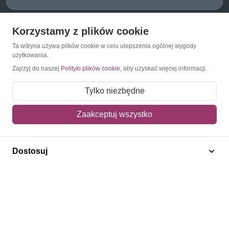
Korzystamy z plików cookie
O Znaczkopol.pl
Ta witryna używa plików cookie w celu ulepszenia ogólnej wygody
użytkowania.
O nas
Zajrzyj do naszej
Polityki plików cookie
, aby uzyskać więcej informacji.
Blog
Tylko niezbędne
Regulamin
Zaakceptuj wszystko
Polityka prywatności
Mapa strony
Dostosuj
Kontakt
Obsługa klienta
Pomoc i FAQ