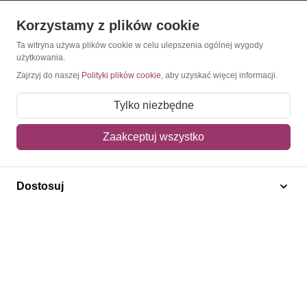
Korzystamy z plików cookie
O Znaczkopol.pl
Ta witryna używa plików cookie w celu ulepszenia ogólnej wygody
użytkowania.
O nas
Zajrzyj do naszej
Polityki plików cookie
, aby uzyskać więcej informacji.
Blog
Tylko niezbędne
Regulamin
Zaakceptuj wszystko
Polityka prywatności
Mapa strony
Dostosuj
Kontakt
Obsługa klienta
Pomoc i FAQ
Metody dostawy