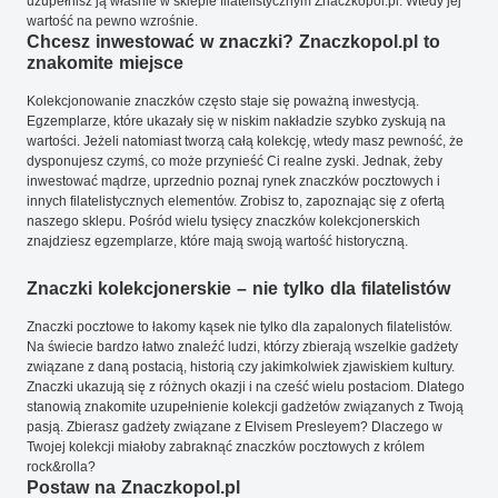
uzupełnisz ją właśnie w sklepie filatelistycznym Znaczkopol.pl. Wtedy jej
wartość na pewno wzrośnie.
Chcesz inwestować w znaczki? Znaczkopol.pl to
znakomite miejsce
Kolekcjonowanie znaczków często staje się poważną inwestycją.
Egzemplarze, które ukazały się w niskim nakładzie szybko zyskują na
wartości. Jeżeli natomiast tworzą całą kolekcję, wtedy masz pewność, że
dysponujesz czymś, co może przynieść Ci realne zyski. Jednak, żeby
inwestować mądrze, uprzednio poznaj rynek znaczków pocztowych i
innych filatelistycznych elementów. Zrobisz to, zapoznając się z ofertą
naszego sklepu. Pośród wielu tysięcy znaczków kolekcjonerskich
znajdziesz egzemplarze, które mają swoją wartość historyczną.
Znaczki kolekcjonerskie – nie tylko dla filatelistów
Znaczki pocztowe to łakomy kąsek nie tylko dla zapalonych filatelistów.
Na świecie bardzo łatwo znaleźć ludzi, którzy zbierają wszelkie gadżety
związane z daną postacią, historią czy jakimkolwiek zjawiskiem kultury.
Znaczki ukazują się z różnych okazji i na cześć wielu postaciom. Dlatego
stanowią znakomite uzupełnienie kolekcji gadżetów związanych z Twoją
pasją. Zbierasz gadżety związane z Elvisem Presleyem? Dlaczego w
Twojej kolekcji miałoby zabraknąć znaczków pocztowych z królem
rock&rolla?
Postaw na Znaczkopol.pl