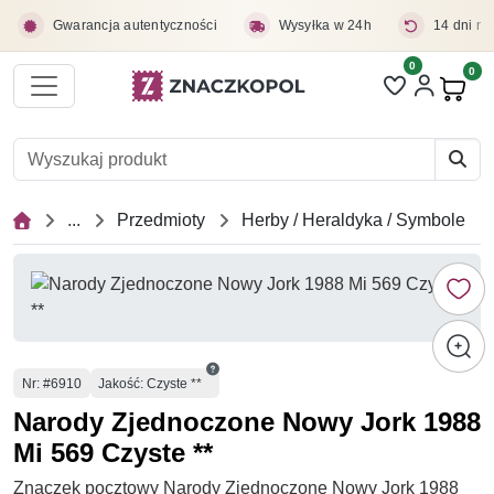
Przejdź do treści głównej
Gwarancja autentyczności
Wysyłka w 24h
14 dni na
0
Liczba pozycji 
0
Pro
...
Przedmioty
Herby / Heraldyka / Symbole
Numer
Nr
: #6910
Jakość: Czyste **
Narody Zjednoczone Nowy Jork 1988
Mi 569 Czyste **
Znaczek pocztowy Narody Zjednoczone Nowy Jork 1988