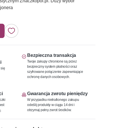
istycznym Znaczkopol.pl. Duży wybór
jonera
Bezpieczna transakcja
Twoje zakupy chronione są przez
i
bezpieczny system płatności oraz
 się
szyfrowane połączenie zapewniające
ochronę danych osobowych.
ci
Gwarancja zwrotu pieniędzy
czki
W przypadku nietrafionego zakupu
est
odeślij produkty w ciągu 14 dni i
.
otrzymaj pełny zwrot środków.