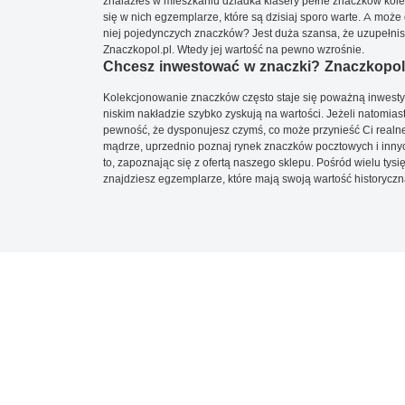
znalazłeś w mieszkaniu dziadka klasery pełne znaczków kole
się w nich egzemplarze, które są dzisiaj sporo warte. A może 
niej pojedynczych znaczków? Jest duża szansa, że uzupełnisz 
Znaczkopol.pl. Wtedy jej wartość na pewno wzrośnie.
Chcesz inwestować w znaczki? Znaczkopol.
Kolekcjonowanie znaczków często staje się poważną inwestyc
niskim nakładzie szybko zyskują na wartości. Jeżeli natomias
pewność, że dysponujesz czymś, co może przynieść Ci realne
mądrze, uprzednio poznaj rynek znaczków pocztowych i innych
to, zapoznając się z ofertą naszego sklepu. Pośród wielu tys
znajdziesz egzemplarze, które mają swoją wartość historyczn