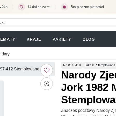
w 24h
14 dni na zwrot
Bezpieczne płatności
ERA SIĘ W NOWEJ KARCIE)
TEMATY
KRAJE
PAKIETY
BLOG
andary
Numer
Nr
: #143419
Jakość: Stemplowane
Narody Zj
Jork 1982 
Stemplowa
Znaczek pocztowy Narody Zj