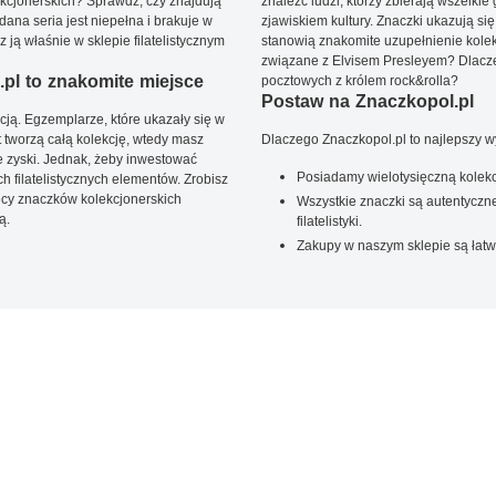
kcjonerskich? Sprawdź, czy znajdują
znaleźć ludzi, którzy zbierają wszelkie
dana seria jest niepełna i brakuje w
zjawiskiem kultury. Znaczki ukazują się
ją właśnie w sklepie filatelistycznym
stanowią znakomite uzupełnienie kolek
związane z Elvisem Presleyem? Dlacze
pl to znakomite miejsce
pocztowych z królem rock&rolla?
Postaw na Znaczkopol.pl
ją. Egzemplarze, które ukazały się w
t tworzą całą kolekcję, wtedy masz
Dlaczego Znaczkopol.pl to najlepszy 
 zyski. Jednak, żeby inwestować
Posiadamy wielotysięczną kolekc
 filatelistycznych elementów. Zrobisz
ięcy znaczków kolekcjonerskich
Wszystkie znaczki są autentyczne
ą.
filatelistyki.
Zakupy w naszym sklepie są łatw