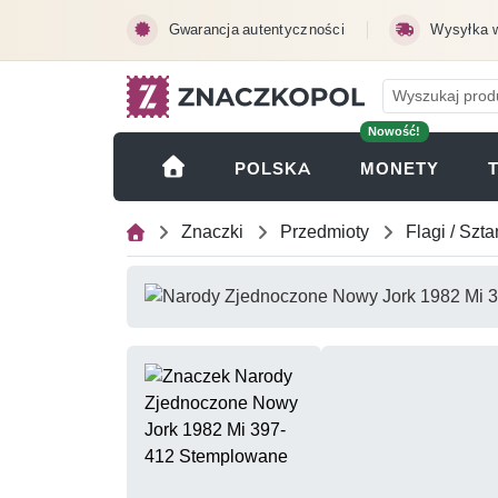
Przejdź do treści głównej
Gwarancja autentyczności
Wysyłka 
Nowość!
(OTWI
POLSKA
MONETY
Znaczki
Przedmioty
Flagi / Szt