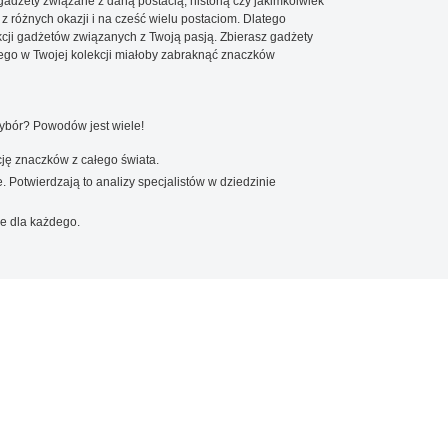
 gadżety związane z daną postacią, historią czy jakimkolwiek
 z różnych okazji i na cześć wielu postaciom. Dlatego
cji gadżetów związanych z Twoją pasją. Zbierasz gadżety
go w Twojej kolekcji miałoby zabraknąć znaczków
wybór? Powodów jest wiele!
ję znaczków z całego świata.
. Potwierdzają to analizy specjalistów w dziedzinie
e dla każdego.