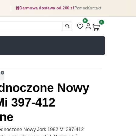
Darmowa dostawa od 200 zł
Pomoc
Kontakt
0
Liczba pozycji na liście ulubionyc
0
Produkty w koszyku:
ednoczone Nowy
Mi 397-412
ne
ednoczone Nowy Jork 1982 Mi 397-412