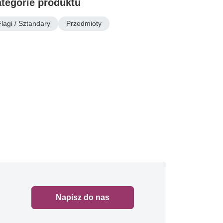
tegorie produktu
Flagi / Sztandary
Przedmioty
Napisz do nas