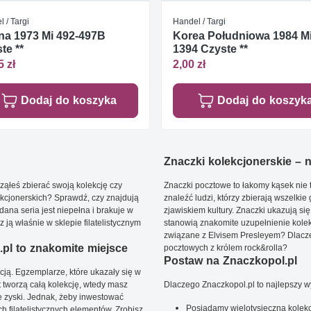
 / Targi
Handel / Targi
a 1973 Mi 492-497B
Korea Południowa 1984 M
te **
1394 Czyste **
5 zł
2,00 zł
Dodaj do koszyka
Dodaj do koszyk
Znaczki kolekcjonerskie – ni
ąłeś zbierać swoją kolekcję czy
Znaczki pocztowe to łakomy kąsek nie t
kcjonerskich? Sprawdź, czy znajdują
znaleźć ludzi, którzy zbierają wszelkie
dana seria jest niepełna i brakuje w
zjawiskiem kultury. Znaczki ukazują się
ją właśnie w sklepie filatelistycznym
stanowią znakomite uzupełnienie kolek
związane z Elvisem Presleyem? Dlacze
pl to znakomite miejsce
pocztowych z królem rock&rolla?
Postaw na Znaczkopol.pl
ją. Egzemplarze, które ukazały się w
t tworzą całą kolekcję, wtedy masz
Dlaczego Znaczkopol.pl to najlepszy 
 zyski. Jednak, żeby inwestować
Posiadamy wielotysięczną kolekc
 filatelistycznych elementów. Zrobisz