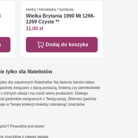
Herby / Heraldyka / Symbole
i
Wielka Brytania 1990 Mi 1266-
1269 Czyste **
11,00 zł
a
Dodaj do koszyka
e tylko dla filatelistów
ylko dla zapalonych filatelistów. Na świecie bardzo łatwo
 gadżety związane z daną postacią, historią czy jakimkolwiek
 z różnych okazji i na cześć wielu postaciom. Dlatego
cji gadżetów związanych z Twoją pasją. Zbierasz gadżety
go w Twojej kolekcji miałoby zabraknąć znaczków
wybór? Powodów jest wiele!
ję znaczków z całego świata.