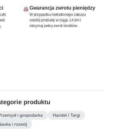
ci
Gwarancja zwrotu pieniędzy
czki
W przypadku nietrafionego zakupu
est
odeślij produkty w ciągu 14 dni i
.
otrzymaj pełny zwrot środków.
tegorie produktu
Przemysł i gospodarka
Handel / Targi
Nauka i rozwój