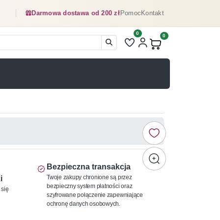
Darmowa dostawa od 200 zł
Pomoc
Kontakt
0
Liczba pozycji na liście ulubionyc
0
Produkty w koszyku:
Bezpieczna transakcja
Twoje zakupy chronione są przez
i
bezpieczny system płatności oraz
 się
szyfrowane połączenie zapewniające
ochronę danych osobowych.