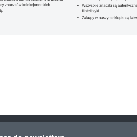
ięcy znaczków kolekcjonerskich
Wszystkie znaczki są autentyczne
ą.
filatelistyki.
Zakupy w naszym sklepie są łatw