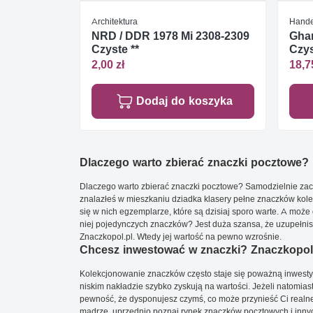
Architektura
Handel
NRD / DDR 1978 Mi 2308-2309
Ghan
Czyste **
Czys
2,00 zł
18,7
Dodaj do koszyka
Dlaczego warto zbierać znaczki pocztowe?
Dlaczego warto zbierać znaczki pocztowe? Samodzielnie zacz
znalazłeś w mieszkaniu dziadka klasery pełne znaczków kole
się w nich egzemplarze, które są dzisiaj sporo warte. A może 
niej pojedynczych znaczków? Jest duża szansa, że uzupełnisz 
Znaczkopol.pl. Wtedy jej wartość na pewno wzrośnie.
Chcesz inwestować w znaczki? Znaczkopol.
Kolekcjonowanie znaczków często staje się poważną inwestyc
niskim nakładzie szybko zyskują na wartości. Jeżeli natomias
pewność, że dysponujesz czymś, co może przynieść Ci realne
mądrze, uprzednio poznaj rynek znaczków pocztowych i innych