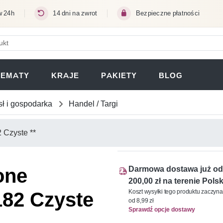
w 24h
14 dni na zwrot
Bezpieczne płatności
ERA SIĘ W NOWEJ KARCIE)
TEMATY
KRAJE
PAKIETY
BLOG
ł i gospodarka
Handel / Targi
one
Darmowa dostawa już od
200,00 zł na terenie Polsk
182 Czyste
Koszt wysyłki tego produktu zaczyna
od 8,99 zł
Sprawdź opcje dostawy