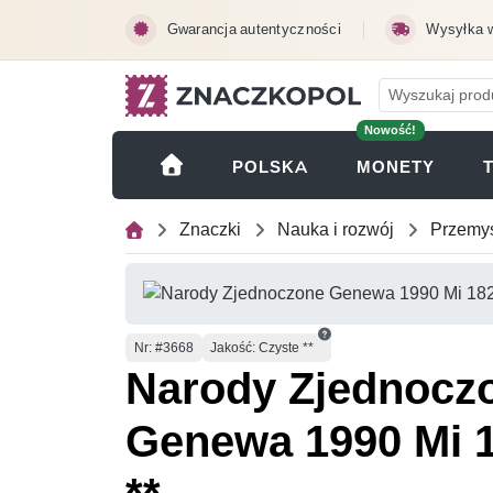
Przejdź do treści głównej
Gwarancja autentyczności
Wysyłka 
Nowość!
(OTWI
POLSKA
MONETY
Znaczki
Nauka i rozwój
Przemys
Numer
Nr
: #3668
Jakość: Czyste **
Narody Zjednocz
Genewa 1990 Mi 