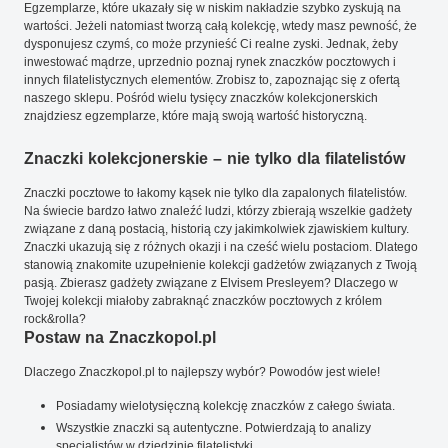
Egzemplarze, które ukazały się w niskim nakładzie szybko zyskują na
wartości. Jeżeli natomiast tworzą całą kolekcję, wtedy masz pewność, że
dysponujesz czymś, co może przynieść Ci realne zyski. Jednak, żeby
inwestować mądrze, uprzednio poznaj rynek znaczków pocztowych i
innych filatelistycznych elementów. Zrobisz to, zapoznając się z ofertą
naszego sklepu. Pośród wielu tysięcy znaczków kolekcjonerskich
znajdziesz egzemplarze, które mają swoją wartość historyczną.
Znaczki kolekcjonerskie – nie tylko dla filatelistów
Znaczki pocztowe to łakomy kąsek nie tylko dla zapalonych filatelistów.
Na świecie bardzo łatwo znaleźć ludzi, którzy zbierają wszelkie gadżety
związane z daną postacią, historią czy jakimkolwiek zjawiskiem kultury.
Znaczki ukazują się z różnych okazji i na cześć wielu postaciom. Dlatego
stanowią znakomite uzupełnienie kolekcji gadżetów związanych z Twoją
pasją. Zbierasz gadżety związane z Elvisem Presleyem? Dlaczego w
Twojej kolekcji miałoby zabraknąć znaczków pocztowych z królem
rock&rolla?
Postaw na Znaczkopol.pl
Dlaczego Znaczkopol.pl to najlepszy wybór? Powodów jest wiele!
Posiadamy wielotysięczną kolekcję znaczków z całego świata.
Wszystkie znaczki są autentyczne. Potwierdzają to analizy
specjalistów w dziedzinie filatelistyki.