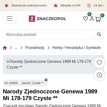
Przejdź do treści głównej
Gwarancja autentyczności
Wysyłka w 24h
14 dni na
0
Liczba pozycji 
0
Pro
...
Przedmioty
Herby / Heraldyka / Symbole
Numer
Nr
: #3666
Jakość: Czyste **
Narody Zjednoczone Genewa 1989
Mi 178-179 Czyste **
Znaczek pocztowy Narody Zjednoczone Genewa 1989 Mi