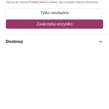
Moje konto
Zajrzyj do naszej
Polityki plików cookie
, aby uzyskać więcej informacji.
Moje zamówienia
Tylko niezbędne
Mój koszyk
Zaakceptuj wszystko
Adres dostawy
Dostosuj
Polecamy
Znaczki Konie
Znaczki Politycy
Znaczki Żaglowce
Znaczki Kolarstwo
Znaczki Boże Narodzenie