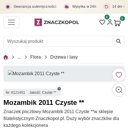
Przejdź do treści głównej
Gwarancja autentyczności
Wysyłka w 24h
14 dni na
0
Liczba pozycji 
0
Pro
...
Flora
Drzewa i lasy
Numer
Nr
: #121451
Jakość: Czyste **
Mozambik 2011 Czyste **
Znaczek pocztowy Mozambik 2011 Czyste **w sklepie
filatelistycznym Znaczkopol.pl. Duży wybór znaczków dla
każdego kolekcjonera