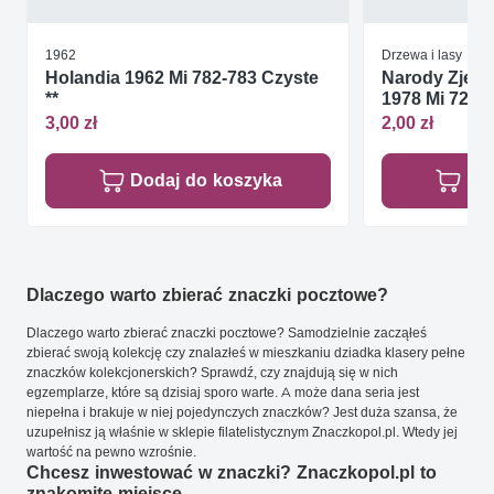
1962
Drzewa i lasy
Holandia 1962 Mi 782-783 Czyste
Narody Zjed
**
1978 Mi 72 Cz
3,00 zł
2,00 zł
Dodaj do koszyka
Do
Dlaczego warto zbierać znaczki pocztowe?
Dlaczego warto zbierać znaczki pocztowe? Samodzielnie zacząłeś
zbierać swoją kolekcję czy znalazłeś w mieszkaniu dziadka klasery pełne
znaczków kolekcjonerskich? Sprawdź, czy znajdują się w nich
egzemplarze, które są dzisiaj sporo warte. A może dana seria jest
niepełna i brakuje w niej pojedynczych znaczków? Jest duża szansa, że
uzupełnisz ją właśnie w sklepie filatelistycznym Znaczkopol.pl. Wtedy jej
wartość na pewno wzrośnie.
Chcesz inwestować w znaczki? Znaczkopol.pl to
znakomite miejsce