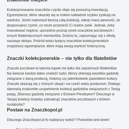
Kolekcjonowanie znaczków często staje się poważną inwestycją.
Egzemplarze, które ukazały się w niskim nakładzie szybko zyskują na
wartości. Jeżeli natomiast tworzą całą kolekcję, wtedy masz pewność, że
dysponujesz czymś, co może przynieść Ci realne zyski. Jednak, żeby
inwestować mądrze, uprzednio poznaj rynek znaczków pocztowych i
innych filatelistycznych elementów. Zrobisz to, zapoznając się z ofertą
naszego sklepu. Pośród wielu tysięcy znaczków kolekcjonerskich
znajdziesz egzemplarze, które mają swoją wartość historyczną.
Znaczki kolekcjonerskie – nie tylko dla filatelistów
Znaczki pocztowe to łakomy kąsek nie tylko dla zapalonych filatelistów.
Na świecie bardzo łatwo znaleźć ludzi, którzy zbierają wszelkie gadżety
związane z daną postacią, historią czy jakimkolwiek zjawiskiem kultury.
Znaczki ukazują się z różnych okazji i na cześć wielu postaciom. Dlatego
stanowią znakomite uzupełnienie kolekcji gadżetów związanych z Twoją
pasją. Zbierasz gadżety związane z Elvisem Presleyem? Dlaczego w
Twojej kolekcji miałoby zabraknąć znaczków pocztowych z królem
rock&rolla?
Postaw na Znaczkopol.pl
Dlaczego Znaczkopol.pl to najlepszy wybór? Powodów jest wiele!