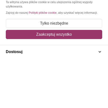
O Znaczkopol.pl
Ta witryna używa plików cookie w celu ulepszenia ogólnej wygody
użytkowania.
Zajrzyj do naszej
Polityki plików cookie
, aby uzyskać więcej informacji.
O nas
Blog
Tylko niezbędne
Regulamin
Zaakceptuj wszystko
Polityka prywatności
Mapa strony
Dostosuj
Kontakt
Obsługa klienta
Pomoc i FAQ
Metody dostawy
Sposoby płatności