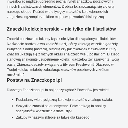
inwestować mądrze, uprzednio poznaj rynek znaczków pocztowych i
innych filatelistycznych elementów. Zrobisz to, zapoznając się z ofertą
naszego sklepu. Pośród wielu tysięcy znaczków kolekcjonerskich
znajdziesz egzemplarze, które mają swoją wartość historyczną.
Znaczki kolekcjonerskie – nie tylko dla filatelistów
Znaczki pocztowe to łakomy kąsek nie tylko dla zapalonych filatelistów.
Na świecie bardzo łatwo znaleźć ludzi, którzy zbierają wszelkie gadżety
związane z daną postacią, historią czy jakimkolwiek zjawiskiem kultury.
Znaczki ukazują się z różnych okazji i na cześć wielu postaciom. Dlatego
stanowią znakomite uzupełnienie kolekcji gadżetów związanych z Twoją
pasją. Zbierasz gadżety związane z Elvisem Presleyem? Dlaczego w
Twojej kolekcji miałoby zabraknąć znaczków pocztowych z królem
rock&rolla?
Postaw na Znaczkopol.pl
Dlaczego Znaczkopol.pl to najlepszy wybór? Powodów jest wiele!
Posiadamy wielotysięczną kolekcję znaczków z całego świata.
Wszystkie znaczki są autentyczne. Potwierdzają to analizy
specjalistów w dziedzinie filatelistyki.
Zakupy w naszym sklepie są łatwe dla każdego.