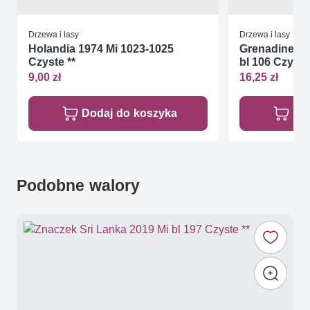
Drzewa i lasy
Drzewa i lasy
Holandia 1974 Mi 1023-1025
Grenadines of
Czyste **
bl 106 Czyste
9,00 zł
16,25 zł
Dodaj do koszyka
Do
Podobne walory