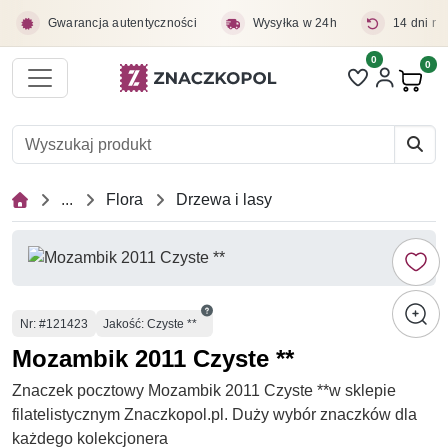
Przejdź do treści głównej
Gwarancja autentyczności
Wysyłka w 24h
14 dni na
0
Liczba pozycji 
0
Pro
...
Flora
Drzewa i lasy
Numer
Nr
: #121423
Jakość: Czyste **
Mozambik 2011 Czyste **
Znaczek pocztowy Mozambik 2011 Czyste **w sklepie
filatelistycznym Znaczkopol.pl. Duży wybór znaczków dla
każdego kolekcjonera