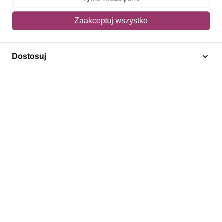
Mój koszyk
Zaakceptuj wszystko
Adres dostawy
Dostosuj
Polecamy
Znaczki Konie
Znaczki Politycy
Znaczki Żaglowce
Znaczki Kwiaty
Znaczki Herby / Heraldyka / Symbole
Regulamin
Prywatność
Bezpieczeństwo