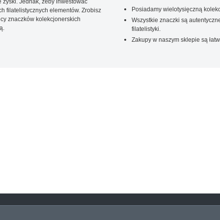
 zyski. Jednak, żeby inwestować
Posiadamy wielotysięczną kolekc
 filatelistycznych elementów. Zrobisz
ięcy znaczków kolekcjonerskich
Wszystkie znaczki są autentyczne
ą.
filatelistyki.
Zakupy w naszym sklepie są łatw