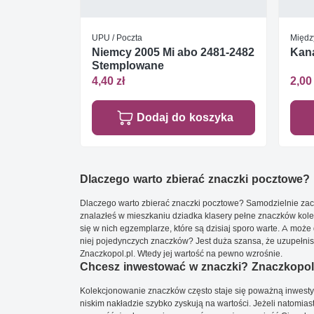
UPU / Poczta
Międz
Niemcy 2005 Mi abo 2481-2482
Kana
Stemplowane
4,40 zł
2,00 
Dodaj do koszyka
Dlaczego warto zbierać znaczki pocztowe?
Dlaczego warto zbierać znaczki pocztowe? Samodzielnie zacz
znalazłeś w mieszkaniu dziadka klasery pełne znaczków kole
się w nich egzemplarze, które są dzisiaj sporo warte. A może 
niej pojedynczych znaczków? Jest duża szansa, że uzupełnisz 
Znaczkopol.pl. Wtedy jej wartość na pewno wzrośnie.
Chcesz inwestować w znaczki? Znaczkopol.
Kolekcjonowanie znaczków często staje się poważną inwestyc
niskim nakładzie szybko zyskują na wartości. Jeżeli natomias