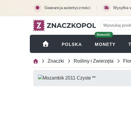
Przejdź do treści głównej
Gwarancja autentyczności
Wysyłka 
Nowość!
(OTWI
POLSKA
MONETY
Znaczki
Rośliny i Zwierzęta
Flo