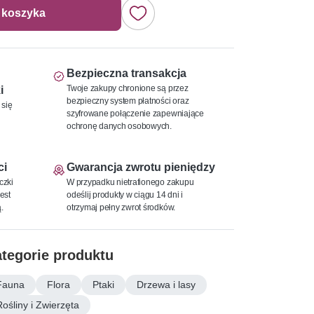
 koszyka
Bezpieczna transakcja
Twoje zakupy chronione są przez
i
bezpieczny system płatności oraz
 się
szyfrowane połączenie zapewniające
ochronę danych osobowych.
ci
Gwarancja zwrotu pieniędzy
czki
W przypadku nietrafionego zakupu
est
odeślij produkty w ciągu 14 dni i
.
otrzymaj pełny zwrot środków.
tegorie produktu
Fauna
Flora
Ptaki
Drzewa i lasy
Rośliny i Zwierzęta