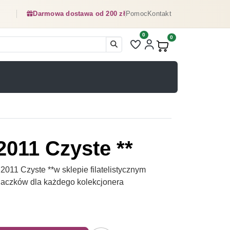
Darmowa dostawa od 200 zł
Pomoc
Kontakt
0
Liczba pozycji na liście ulubionyc
0
Produkty w koszyku:
011 Czyste **
11 Czyste **w sklepie filatelistycznym
naczków dla każdego kolekcjonera