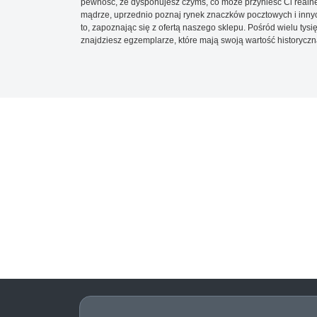
pewność, że dysponujesz czymś, co może przynieść Ci realne
mądrze, uprzednio poznaj rynek znaczków pocztowych i innych
to, zapoznając się z ofertą naszego sklepu. Pośród wielu tys
znajdziesz egzemplarze, które mają swoją wartość historyczn