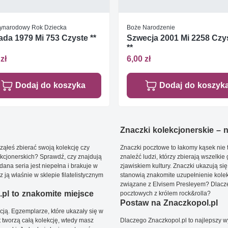
ynarodowy Rok Dziecka
Boże Narodzenie
da 1979 Mi 753 Czyste **
Szwecja 2001 Mi 2258 Czy
**
zł
6,00 zł
Dodaj do koszyka
Dodaj do koszyk
Znaczki kolekcjonerskie – ni
ąłeś zbierać swoją kolekcję czy
Znaczki pocztowe to łakomy kąsek nie t
kcjonerskich? Sprawdź, czy znajdują
znaleźć ludzi, którzy zbierają wszelkie
dana seria jest niepełna i brakuje w
zjawiskiem kultury. Znaczki ukazują się
ją właśnie w sklepie filatelistycznym
stanowią znakomite uzupełnienie kolek
związane z Elvisem Presleyem? Dlacze
pl to znakomite miejsce
pocztowych z królem rock&rolla?
Postaw na Znaczkopol.pl
ją. Egzemplarze, które ukazały się w
t tworzą całą kolekcję, wtedy masz
Dlaczego Znaczkopol.pl to najlepszy 