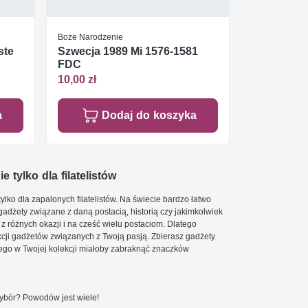
Boże Narodzenie
ste
Szwecja 1989 Mi 1576-1581
FDC
10,00 zł
a
Dodaj do koszyka
e tylko dla filatelistów
ylko dla zapalonych filatelistów. Na świecie bardzo łatwo
 gadżety związane z daną postacią, historią czy jakimkolwiek
 z różnych okazji i na cześć wielu postaciom. Dlatego
cji gadżetów związanych z Twoją pasją. Zbierasz gadżety
go w Twojej kolekcji miałoby zabraknąć znaczków
wybór? Powodów jest wiele!