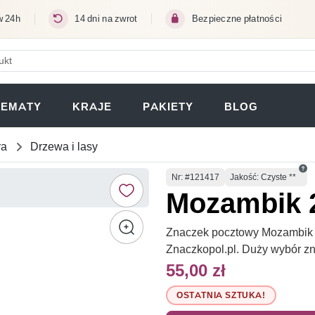
w 24h
14 dni na zwrot
Bezpieczne płatności
ERA SIĘ W NOWEJ KARCIE)
TEMATY
KRAJE
PAKIETY
BLOG
ra
Drzewa i lasy
Numer
Nr
: #121417
Jakość: Czyste **
Mozambik 2
Znaczek pocztowy Mozambik 20
Znaczkopol.pl. Duży wybór z
55,00 zł
OSTATNIA SZTUKA!