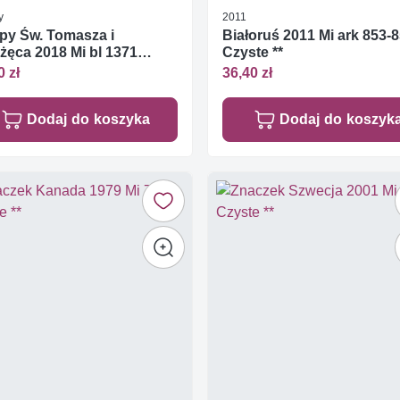
y
2011
py Św. Tomasza i
Białoruś 2011 Mi ark 853-
żęca 2018 Mi bl 1371
Czyste **
te **
0 zł
36,40 zł
Dodaj do koszyka
Dodaj do koszyk