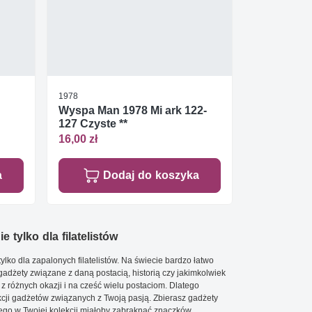
1978
Wyspa Man 1978 Mi ark 122-
127 Czyste **
16,00 zł
a
Dodaj do koszyka
e tylko dla filatelistów
ylko dla zapalonych filatelistów. Na świecie bardzo łatwo
 gadżety związane z daną postacią, historią czy jakimkolwiek
 z różnych okazji i na cześć wielu postaciom. Dlatego
cji gadżetów związanych z Twoją pasją. Zbierasz gadżety
go w Twojej kolekcji miałoby zabraknąć znaczków