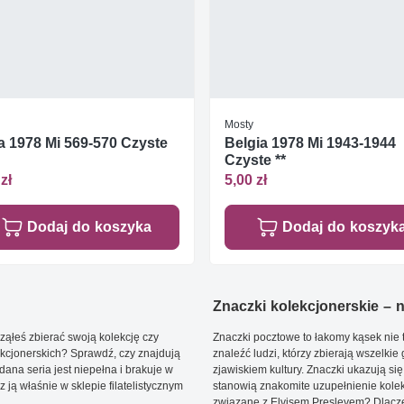
Mosty
a 1978 Mi 569-570 Czyste
Belgia 1978 Mi 1943-1944
Czyste **
zł
5,00 zł
Dodaj do koszyka
Dodaj do koszyk
Znaczki kolekcjonerskie – ni
ąłeś zbierać swoją kolekcję czy
Znaczki pocztowe to łakomy kąsek nie t
kcjonerskich? Sprawdź, czy znajdują
znaleźć ludzi, którzy zbierają wszelkie
dana seria jest niepełna i brakuje w
zjawiskiem kultury. Znaczki ukazują się
ją właśnie w sklepie filatelistycznym
stanowią znakomite uzupełnienie kolek
związane z Elvisem Presleyem? Dlacze