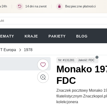
w 24h
14 dni na zwrot
Bezpieczne płatności
ERA SIĘ W NOWEJ KARCIE)
TEMATY
KRAJE
PAKIETY
BLOG
T Europa
1978
Numer
Nr
: #131281
Jakość: FDC
Monako 197
FDC
Znaczek pocztowy Monako 19
filatelistycznym Znaczkopol.
kolekcjonera