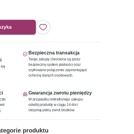
szyka
Bezpieczna transakcja
Twoje zakupy chronione są przez
i
bezpieczny system płatności oraz
 się
szyfrowane połączenie zapewniające
ochronę danych osobowych.
ci
Gwarancja zwrotu pieniędzy
czki
W przypadku nietrafionego zakupu
est
odeślij produkty w ciągu 14 dni i
.
otrzymaj pełny zwrot środków.
tegorie produktu