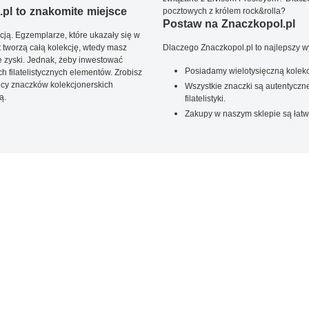
pl to znakomite miejsce
pocztowych z królem rock&rolla?
Postaw na Znaczkopol.pl
ją. Egzemplarze, które ukazały się w
t tworzą całą kolekcję, wtedy masz
Dlaczego Znaczkopol.pl to najlepszy 
 zyski. Jednak, żeby inwestować
Posiadamy wielotysięczną kolekc
 filatelistycznych elementów. Zrobisz
ięcy znaczków kolekcjonerskich
Wszystkie znaczki są autentyczne
ą.
filatelistyki.
Zakupy w naszym sklepie są łatw