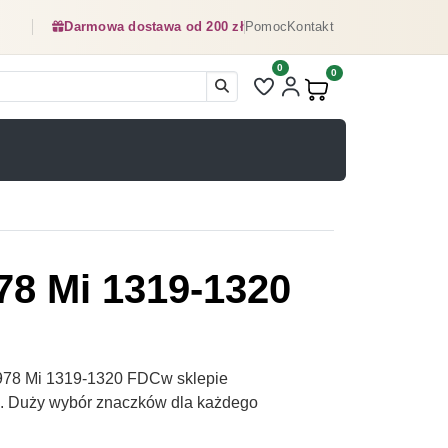
Darmowa dostawa od 200 zł
Pomoc
Kontakt
0
Liczba pozycji na liście ulubionyc
0
Produkty w koszyku:
8 Mi 1319-1320
78 Mi 1319-1320 FDCw sklepie
pl. Duży wybór znaczków dla każdego