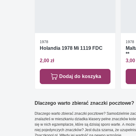
1978
1978
Holandia 1978 Mi 1119 FDC
Malt
**
2,00 zł
3,00 
Dodaj do koszyka
Dlaczego warto zbierać znaczki pocztowe?
Dlaczego warto zbierać znaczki pocztowe? Samodzielnie zacz
znalazłeś w mieszkaniu dziadka klasery pełne znaczków kole
się w nich egzemplarze, które są dzisiaj sporo warte. A może 
niej pojedynczych znaczków? Jest duża szansa, że uzupełnisz 
Znaczkopol.pl. Wtedy jej wartość na pewno wzrośnie.