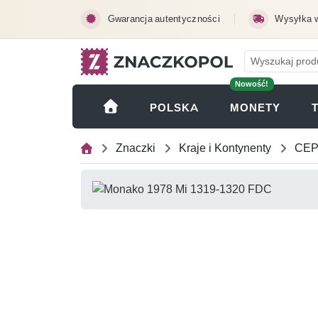
Przejdź do treści głównej
Gwarancja autentyczności
Wysyłka 
Nowość!
(OTWI
POLSKA
MONETY
Znaczki
Kraje i Kontynenty
CEP