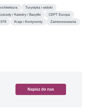
Architektura
Turystyka i widoki
ościoły / Katedry / Bazyliki
CEPT Europa
1978
Kraje i Kontynenty
Zainteresowania
Napisz do nas