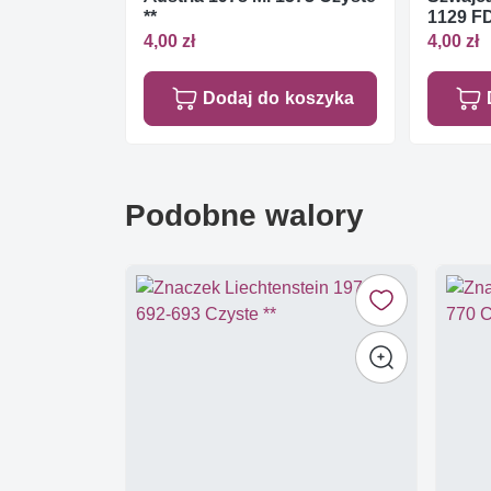
**
1129 F
4,00 zł
4,00 zł
Dodaj do koszyka
Podobne walory