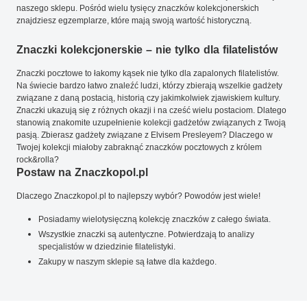
naszego sklepu. Pośród wielu tysięcy znaczków kolekcjonerskich
znajdziesz egzemplarze, które mają swoją wartość historyczną.
Znaczki kolekcjonerskie – nie tylko dla filatelistów
Znaczki pocztowe to łakomy kąsek nie tylko dla zapalonych filatelistów.
Na świecie bardzo łatwo znaleźć ludzi, którzy zbierają wszelkie gadżety
związane z daną postacią, historią czy jakimkolwiek zjawiskiem kultury.
Znaczki ukazują się z różnych okazji i na cześć wielu postaciom. Dlatego
stanowią znakomite uzupełnienie kolekcji gadżetów związanych z Twoją
pasją. Zbierasz gadżety związane z Elvisem Presleyem? Dlaczego w
Twojej kolekcji miałoby zabraknąć znaczków pocztowych z królem
rock&rolla?
Postaw na Znaczkopol.pl
Dlaczego Znaczkopol.pl to najlepszy wybór? Powodów jest wiele!
Posiadamy wielotysięczną kolekcję znaczków z całego świata.
Wszystkie znaczki są autentyczne. Potwierdzają to analizy
specjalistów w dziedzinie filatelistyki.
Zakupy w naszym sklepie są łatwe dla każdego.