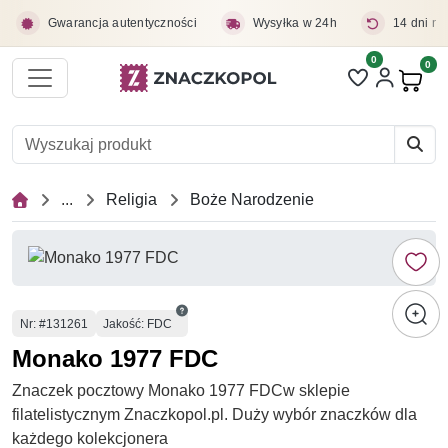
Przejdź do treści głównej
Gwarancja autentyczności
Wysyłka w 24h
14 dni na
0
Liczba pozycji 
0
Pro
...
Religia
Boże Narodzenie
Numer
Nr
: #131261
Jakość: FDC
Monako 1977 FDC
Znaczek pocztowy Monako 1977 FDCw sklepie
filatelistycznym Znaczkopol.pl. Duży wybór znaczków dla
każdego kolekcjonera