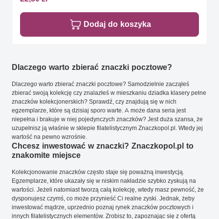
Dodaj do koszyka
Dlaczego warto zbierać znaczki pocztowe?
Dlaczego warto zbierać znaczki pocztowe? Samodzielnie zacząłeś
zbierać swoją kolekcję czy znalazłeś w mieszkaniu dziadka klasery pełne
znaczków kolekcjonerskich? Sprawdź, czy znajdują się w nich
egzemplarze, które są dzisiaj sporo warte. A może dana seria jest
niepełna i brakuje w niej pojedynczych znaczków? Jest duża szansa, że
uzupełnisz ją właśnie w sklepie filatelistycznym Znaczkopol.pl. Wtedy jej
wartość na pewno wzrośnie.
Chcesz inwestować w znaczki? Znaczkopol.pl to
znakomite miejsce
Kolekcjonowanie znaczków często staje się poważną inwestycją.
Egzemplarze, które ukazały się w niskim nakładzie szybko zyskują na
wartości. Jeżeli natomiast tworzą całą kolekcję, wtedy masz pewność, że
dysponujesz czymś, co może przynieść Ci realne zyski. Jednak, żeby
inwestować mądrze, uprzednio poznaj rynek znaczków pocztowych i
innych filatelistycznych elementów. Zrobisz to, zapoznając się z ofertą