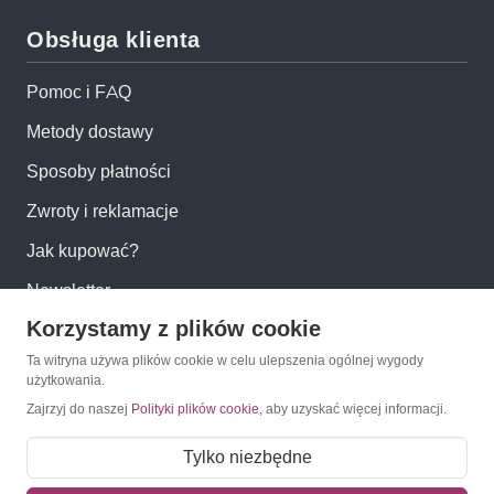
Obsługa klienta
Pomoc i FAQ
Metody dostawy
Sposoby płatności
Zwroty i reklamacje
Jak kupować?
Newsletter
Korzystamy z plików cookie
Konto
Ta witryna używa plików cookie w celu ulepszenia ogólnej wygody
użytkowania.
Zajrzyj do naszej
Polityki plików cookie
, aby uzyskać więcej informacji.
Moje konto
Moje zamówienia
Tylko niezbędne