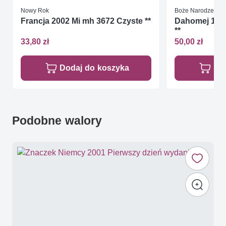
Nowy Rok
Boże Narodzenie
Francja 2002 Mi mh 3672 Czyste **
Dahomej 1966
**
33,80 zł
50,00 zł
Dodaj do koszyka
Do
Podobne walory