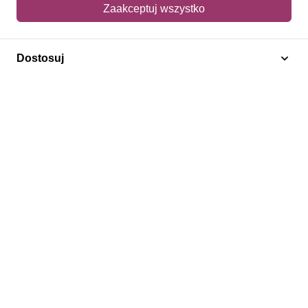
Mój koszyk
Zaakceptuj wszystko
Adres dostawy
Dostosuj
Polecamy
Znaczki Konie
Znaczki Politycy
Znaczki Żaglowce
Znaczki Kwiaty
Znaczki Herby / Heraldyka / Symbole
Regulamin
Prywatność
Bezpieczeństwo
2026 © SlimAD All Rights Reserved.