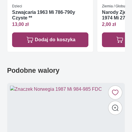
Dzieci
Ziemia / Globus
Szwajcaria 1963 Mi 786-790y
Narody Zjed
Czyste **
1974 Mi 275-2
13,00 zł
2,00 zł
Dodaj do koszyka
Do
Podobne walory