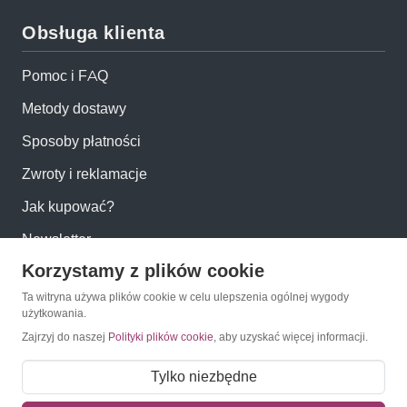
Obsługa klienta
Pomoc i FAQ
Metody dostawy
Sposoby płatności
Zwroty i reklamacje
Jak kupować?
Newsletter
Korzystamy z plików cookie
Konto
Ta witryna używa plików cookie w celu ulepszenia ogólnej wygody
użytkowania.
Zajrzyj do naszej
Polityki plików cookie
, aby uzyskać więcej informacji.
Moje konto
Moje zamówienia
Tylko niezbędne