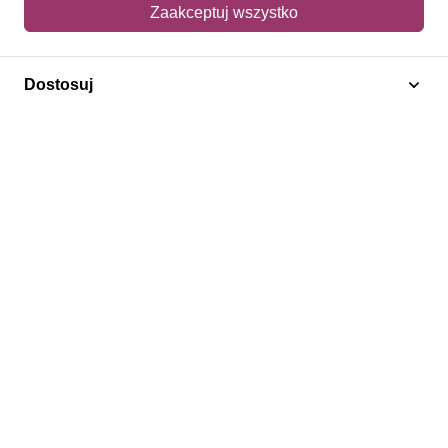
Mój koszyk
Zaakceptuj wszystko
Adres dostawy
Dostosuj
Polecamy
Znaczki Konie
Znaczki Politycy
Znaczki Żaglowce
Znaczki Kwiaty
Znaczki Herby / Heraldyka / Symbole
Regulamin
Prywatność
Bezpieczeństwo
2026 © SlimAD All Rights Reserved.