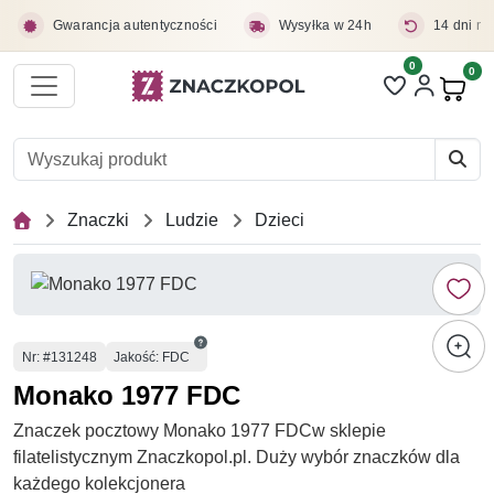
Przejdź do treści głównej
Gwarancja autentyczności
Wysyłka w 24h
14 dni na
0
Liczba pozycji 
0
Pro
Znaczki
Ludzie
Dzieci
Numer
Nr
: #131248
Jakość: FDC
Monako 1977 FDC
Znaczek pocztowy Monako 1977 FDCw sklepie
filatelistycznym Znaczkopol.pl. Duży wybór znaczków dla
każdego kolekcjonera