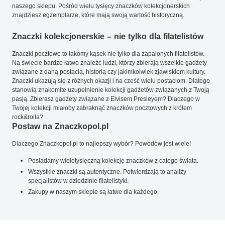
naszego sklepu. Pośród wielu tysięcy znaczków kolekcjonerskich
znajdziesz egzemplarze, które mają swoją wartość historyczną.
Znaczki kolekcjonerskie – nie tylko dla filatelistów
Znaczki pocztowe to łakomy kąsek nie tylko dla zapalonych filatelistów.
Na świecie bardzo łatwo znaleźć ludzi, którzy zbierają wszelkie gadżety
związane z daną postacią, historią czy jakimkolwiek zjawiskiem kultury.
Znaczki ukazują się z różnych okazji i na cześć wielu postaciom. Dlatego
stanowią znakomite uzupełnienie kolekcji gadżetów związanych z Twoją
pasją. Zbierasz gadżety związane z Elvisem Presleyem? Dlaczego w
Twojej kolekcji miałoby zabraknąć znaczków pocztowych z królem
rock&rolla?
Postaw na Znaczkopol.pl
Dlaczego Znaczkopol.pl to najlepszy wybór? Powodów jest wiele!
Posiadamy wielotysięczną kolekcję znaczków z całego świata.
Wszystkie znaczki są autentyczne. Potwierdzają to analizy
specjalistów w dziedzinie filatelistyki.
Zakupy w naszym sklepie są łatwe dla każdego.