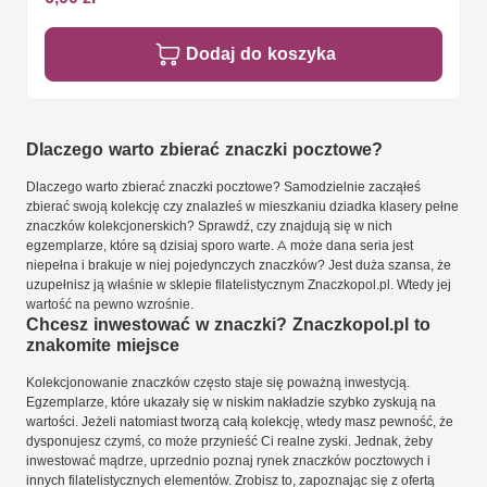
Dodaj do koszyka
Dlaczego warto zbierać znaczki pocztowe?
Dlaczego warto zbierać znaczki pocztowe? Samodzielnie zacząłeś
zbierać swoją kolekcję czy znalazłeś w mieszkaniu dziadka klasery pełne
znaczków kolekcjonerskich? Sprawdź, czy znajdują się w nich
egzemplarze, które są dzisiaj sporo warte. A może dana seria jest
niepełna i brakuje w niej pojedynczych znaczków? Jest duża szansa, że
uzupełnisz ją właśnie w sklepie filatelistycznym Znaczkopol.pl. Wtedy jej
wartość na pewno wzrośnie.
Chcesz inwestować w znaczki? Znaczkopol.pl to
znakomite miejsce
Kolekcjonowanie znaczków często staje się poważną inwestycją.
Egzemplarze, które ukazały się w niskim nakładzie szybko zyskują na
wartości. Jeżeli natomiast tworzą całą kolekcję, wtedy masz pewność, że
dysponujesz czymś, co może przynieść Ci realne zyski. Jednak, żeby
inwestować mądrze, uprzednio poznaj rynek znaczków pocztowych i
innych filatelistycznych elementów. Zrobisz to, zapoznając się z ofertą