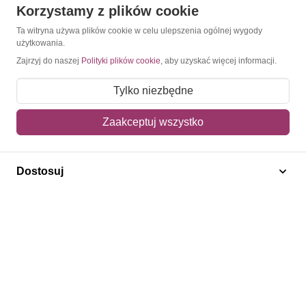
Korzystamy z plików cookie
O Znaczkopol.pl
Ta witryna używa plików cookie w celu ulepszenia ogólnej wygody
użytkowania.
O nas
Zajrzyj do naszej
Polityki plików cookie
, aby uzyskać więcej informacji.
Blog
Tylko niezbędne
Regulamin
Zaakceptuj wszystko
Polityka prywatności
Mapa strony
Dostosuj
Kontakt
Obsługa klienta
Pomoc i FAQ
Metody dostawy