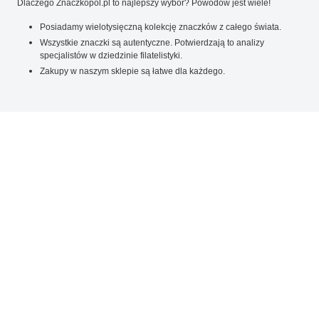
Dlaczego Znaczkopol.pl to najlepszy wybór? Powodów jest wiele!
Posiadamy wielotysięczną kolekcję znaczków z całego świata.
Wszystkie znaczki są autentyczne. Potwierdzają to analizy
specjalistów w dziedzinie filatelistyki.
Zakupy w naszym sklepie są łatwe dla każdego.