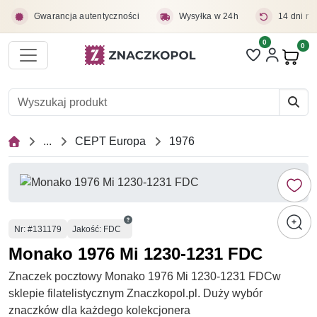
Przejdź do treści głównej
Gwarancja autentyczności
Wysyłka w 24h
14 dni na
0
Liczba pozycji 
0
Pro
...
CEPT Europa
1976
Numer
Nr
: #131179
Jakość: FDC
Monako 1976 Mi 1230-1231 FDC
Znaczek pocztowy Monako 1976 Mi 1230-1231 FDCw
sklepie filatelistycznym Znaczkopol.pl. Duży wybór
znaczków dla każdego kolekcjonera