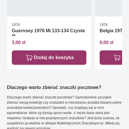
1976
1976
Guernsey 1976 Mi 133-134 Czyste
Belgia 1976 
**
3,00 zł
6,00 zł
Dodaj do koszyka
Do
Dlaczego warto zbierać znaczki pocztowe?
Dlaczego warto zbierać znaczki pocztowe? Samodzielnie zacząłeś
zbierać swoją kolekcję czy znalazłeś w mieszkaniu dziadka klasery pełne
znaczków kolekcjonerskich? Sprawdź, czy znajdują się w nich
egzemplarze, które są dzisiaj sporo warte. A może dana seria jest
niepełna i brakuje w niej pojedynczych znaczków? Jest duża szansa, że
uzupełnisz ją właśnie w sklepie filatelistycznym Znaczkopol.pl. Wtedy jej
wartość na pewno wzrośnie.