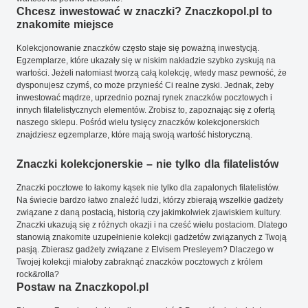
Chcesz inwestować w znaczki? Znaczkopol.pl to
znakomite miejsce
Kolekcjonowanie znaczków często staje się poważną inwestycją.
Egzemplarze, które ukazały się w niskim nakładzie szybko zyskują na
wartości. Jeżeli natomiast tworzą całą kolekcję, wtedy masz pewność, że
dysponujesz czymś, co może przynieść Ci realne zyski. Jednak, żeby
inwestować mądrze, uprzednio poznaj rynek znaczków pocztowych i
innych filatelistycznych elementów. Zrobisz to, zapoznając się z ofertą
naszego sklepu. Pośród wielu tysięcy znaczków kolekcjonerskich
znajdziesz egzemplarze, które mają swoją wartość historyczną.
Znaczki kolekcjonerskie – nie tylko dla filatelistów
Znaczki pocztowe to łakomy kąsek nie tylko dla zapalonych filatelistów.
Na świecie bardzo łatwo znaleźć ludzi, którzy zbierają wszelkie gadżety
związane z daną postacią, historią czy jakimkolwiek zjawiskiem kultury.
Znaczki ukazują się z różnych okazji i na cześć wielu postaciom. Dlatego
stanowią znakomite uzupełnienie kolekcji gadżetów związanych z Twoją
pasją. Zbierasz gadżety związane z Elvisem Presleyem? Dlaczego w
Twojej kolekcji miałoby zabraknąć znaczków pocztowych z królem
rock&rolla?
Postaw na Znaczkopol.pl