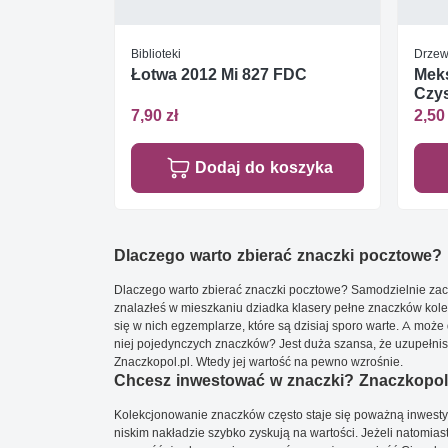
Biblioteki
Drzewa
Łotwa 2012 Mi 827 FDC
Meks
Czys
7,90 zł
2,50 
Dodaj do koszyka
Dlaczego warto zbierać znaczki pocztowe?
Dlaczego warto zbierać znaczki pocztowe? Samodzielnie zacz
znalazłeś w mieszkaniu dziadka klasery pełne znaczków kole
się w nich egzemplarze, które są dzisiaj sporo warte. A może 
niej pojedynczych znaczków? Jest duża szansa, że uzupełnisz 
Znaczkopol.pl. Wtedy jej wartość na pewno wzrośnie.
Chcesz inwestować w znaczki? Znaczkopol.
Kolekcjonowanie znaczków często staje się poważną inwestyc
niskim nakładzie szybko zyskują na wartości. Jeżeli natomias