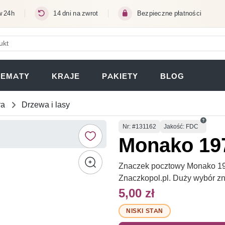
w 24h
14 dni na zwrot
Bezpieczne płatności
ERA SIĘ W NOWEJ KARCIE)
TEMATY
KRAJE
PAKIETY
BLOG
ra
Drzewa i lasy
Numer
Nr
: #131162
Jakość: FDC
Monako 19
Znaczek pocztowy Monako 197
Znaczkopol.pl. Duży wybór z
5,00 zł
NISKI STAN