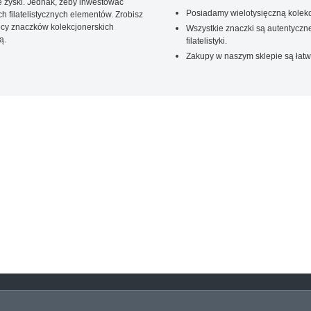
 zyski. Jednak, żeby inwestować
Posiadamy wielotysięczną kolekc
 filatelistycznych elementów. Zrobisz
ięcy znaczków kolekcjonerskich
Wszystkie znaczki są autentyczne
ą.
filatelistyki.
Zakupy w naszym sklepie są łatw