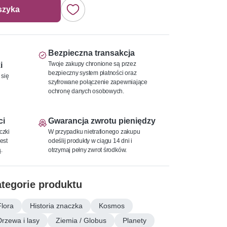
szyka
Bezpieczna transakcja
Twoje zakupy chronione są przez
i
bezpieczny system płatności oraz
 się
szyfrowane połączenie zapewniające
ochronę danych osobowych.
ci
Gwarancja zwrotu pieniędzy
czki
W przypadku nietrafionego zakupu
est
odeślij produkty w ciągu 14 dni i
.
otrzymaj pełny zwrot środków.
tegorie produktu
Flora
Historia znaczka
Kosmos
Drzewa i lasy
Ziemia / Globus
Planety