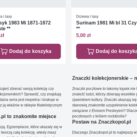
 i lasy
Drzewa i lasy
yk 1983 Mi 1871-1872
Surinam 1981 Mi bl 31 Czy
te **
**
zł
5,00 zł
Dodaj do koszyka
Dodaj do koszyk
Znaczki kolekcjonerskie – ni
ąłeś zbierać swoją kolekcję czy
Znaczki pocztowe to łakomy kąsek nie t
kcjonerskich? Sprawdź, czy znajdują
znaleźć ludzi, którzy zbierają wszelkie
dana seria jest niepełna i brakuje w
zjawiskiem kultury. Znaczki ukazują się
ją właśnie w sklepie filatelistycznym
stanowią znakomite uzupełnienie kolek
związane z Elvisem Presleyem? Dlacze
pl to znakomite miejsce
pocztowych z królem rock&rolla?
Postaw na Znaczkopol.pl
ją. Egzemplarze, które ukazały się w
t tworzą całą kolekcję, wtedy masz
Dlaczego Znaczkopol.pl to najlepszy 