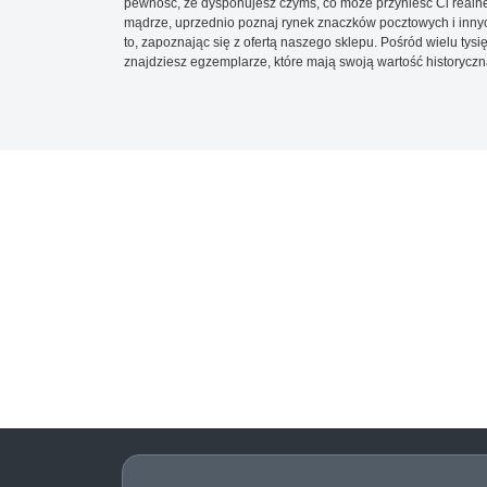
pewność, że dysponujesz czymś, co może przynieść Ci realne
mądrze, uprzednio poznaj rynek znaczków pocztowych i innych
to, zapoznając się z ofertą naszego sklepu. Pośród wielu tys
znajdziesz egzemplarze, które mają swoją wartość historyczn