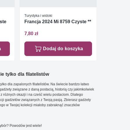
Turystyka i widoki
ste
Francja 2024 Mi 8759 Czyste **
7,80 zł
a
Dodaj do koszyka
e tylko dla filatelistów
ylko dla zapalonych filatelistów. Na świecie bardzo łatwo
 gadżety związane z daną postacią, historią czy jakimkolwiek
 z różnych okazji i na cześć wielu postaciom. Dlatego
cji gadżetów związanych z Twoją pasją. Zbierasz gadżety
go w Twojej kolekcji miałoby zabraknąć znaczków
wybór? Powodów jest wiele!