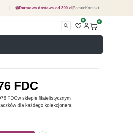
Darmowa dostawa od 200 zł
Pomoc
Kontakt
0
Liczba pozycji na liście ulubionyc
0
Produkty w koszyku:
76 FDC
6 FDCw sklepie filatelistycznym
naczków dla każdego kolekcjonera