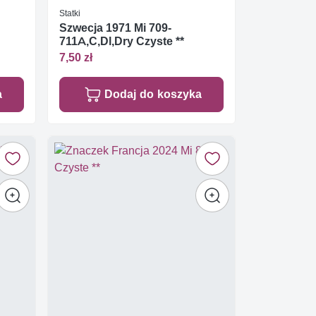
Statki
Szwecja 1971 Mi 709-
711A,C,Dl,Dry Czyste **
7,50 zł
a
Dodaj do koszyka