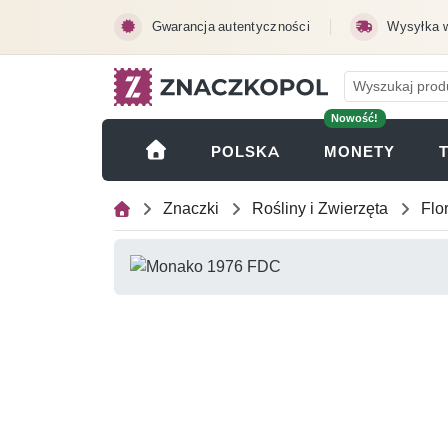
Przejdź do treści głównej
Gwarancja autentyczności
Wysyłka 
Nowość!
(OTWI
POLSKA
MONETY
Znaczki
Rośliny i Zwierzęta
Flo