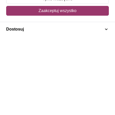
Mój koszyk
Zaakceptuj wszystko
Adres dostawy
Dostosuj
Polecamy
Znaczki Konie
Znaczki Politycy
Znaczki Żaglowce
Znaczki Kwiaty
Znaczki Boże Narodzenie
Regulamin
Prywatność
Bezpieczeństwo