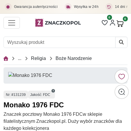
Przejdź do treści głównej
Gwarancja autentyczności
Wysyłka w 24h
14 dni na
0
Liczba pozycji 
0
Pro
...
Religia
Boże Narodzenie
Numer
Nr
: #131239
Jakość: FDC
Monako 1976 FDC
Znaczek pocztowy Monako 1976 FDCw sklepie
filatelistycznym Znaczkopol.pl. Duży wybór znaczków dla
każdego kolekcjonera