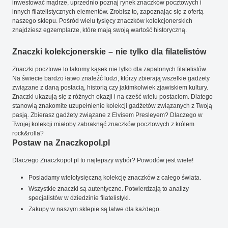
inwestować mądrze, uprzednio poznaj rynek znaczków pocztowych i
innych filatelistycznych elementów. Zrobisz to, zapoznając się z ofertą
naszego sklepu. Pośród wielu tysięcy znaczków kolekcjonerskich
znajdziesz egzemplarze, które mają swoją wartość historyczną.
Znaczki kolekcjonerskie – nie tylko dla filatelistów
Znaczki pocztowe to łakomy kąsek nie tylko dla zapalonych filatelistów.
Na świecie bardzo łatwo znaleźć ludzi, którzy zbierają wszelkie gadżety
związane z daną postacią, historią czy jakimkolwiek zjawiskiem kultury.
Znaczki ukazują się z różnych okazji i na cześć wielu postaciom. Dlatego
stanowią znakomite uzupełnienie kolekcji gadżetów związanych z Twoją
pasją. Zbierasz gadżety związane z Elvisem Presleyem? Dlaczego w
Twojej kolekcji miałoby zabraknąć znaczków pocztowych z królem
rock&rolla?
Postaw na Znaczkopol.pl
Dlaczego Znaczkopol.pl to najlepszy wybór? Powodów jest wiele!
Posiadamy wielotysięczną kolekcję znaczków z całego świata.
Wszystkie znaczki są autentyczne. Potwierdzają to analizy
specjalistów w dziedzinie filatelistyki.
Zakupy w naszym sklepie są łatwe dla każdego.