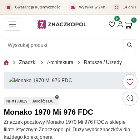
Przejdź do treści głównej
Gwarancja autentyczności
Wysyłka w 24h
14 dni na
0
Liczba pozycji 
0
Pro
Znaczki
Architektura
Ratusze / Urzędy
Numer
Nr
: #130829
Jakość: FDC
Monako 1970 Mi 976 FDC
Znaczek pocztowy Monako 1970 Mi 976 FDCw sklepie
filatelistycznym Znaczkopol.pl. Duży wybór znaczków dla
każdego kolekcjonera