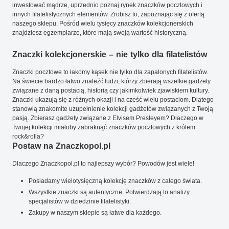
inwestować mądrze, uprzednio poznaj rynek znaczków pocztowych i
innych filatelistycznych elementów. Zrobisz to, zapoznając się z ofertą
naszego sklepu. Pośród wielu tysięcy znaczków kolekcjonerskich
znajdziesz egzemplarze, które mają swoją wartość historyczną.
Znaczki kolekcjonerskie – nie tylko dla filatelistów
Znaczki pocztowe to łakomy kąsek nie tylko dla zapalonych filatelistów.
Na świecie bardzo łatwo znaleźć ludzi, którzy zbierają wszelkie gadżety
związane z daną postacią, historią czy jakimkolwiek zjawiskiem kultury.
Znaczki ukazują się z różnych okazji i na cześć wielu postaciom. Dlatego
stanowią znakomite uzupełnienie kolekcji gadżetów związanych z Twoją
pasją. Zbierasz gadżety związane z Elvisem Presleyem? Dlaczego w
Twojej kolekcji miałoby zabraknąć znaczków pocztowych z królem
rock&rolla?
Postaw na Znaczkopol.pl
Dlaczego Znaczkopol.pl to najlepszy wybór? Powodów jest wiele!
Posiadamy wielotysięczną kolekcję znaczków z całego świata.
Wszystkie znaczki są autentyczne. Potwierdzają to analizy
specjalistów w dziedzinie filatelistyki.
Zakupy w naszym sklepie są łatwe dla każdego.