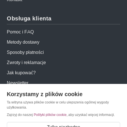
Obsługa klienta
Pomoc i FAQ
Metody dostawy
Sposoby płatności
Zwroty i reklamacje
Jak kupować?
Newsletter
Korzystamy z plików cookie
Konto
Ta witryna używa plików cookie w celu ulepszenia ogólnej wygody
użytkowania.
Moje konto
Zajrzyj do naszej
Polityki plików cookie
, aby uzyskać więcej informacji.
Moje zamówienia