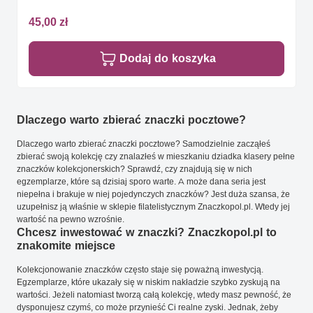
45,00 zł
Dodaj do koszyka
Dlaczego warto zbierać znaczki pocztowe?
Dlaczego warto zbierać znaczki pocztowe? Samodzielnie zacząłeś
zbierać swoją kolekcję czy znalazłeś w mieszkaniu dziadka klasery pełne
znaczków kolekcjonerskich? Sprawdź, czy znajdują się w nich
egzemplarze, które są dzisiaj sporo warte. A może dana seria jest
niepełna i brakuje w niej pojedynczych znaczków? Jest duża szansa, że
uzupełnisz ją właśnie w sklepie filatelistycznym Znaczkopol.pl. Wtedy jej
wartość na pewno wzrośnie.
Chcesz inwestować w znaczki? Znaczkopol.pl to
znakomite miejsce
Kolekcjonowanie znaczków często staje się poważną inwestycją.
Egzemplarze, które ukazały się w niskim nakładzie szybko zyskują na
wartości. Jeżeli natomiast tworzą całą kolekcję, wtedy masz pewność, że
dysponujesz czymś, co może przynieść Ci realne zyski. Jednak, żeby