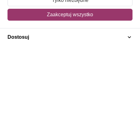
Tylko niezbędne
Mój koszyk
Zaakceptuj wszystko
Adres dostawy
Dostosuj
Polecamy
Znaczki Konie
Znaczki Politycy
Znaczki Żaglowce
Znaczki Kolarstwo
Znaczki Boże Narodzenie
Regulamin
Prywatność
Bezpieczeństwo