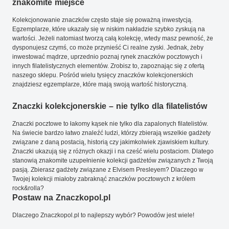
znakomite miejsce
Kolekcjonowanie znaczków często staje się poważną inwestycją.
Egzemplarze, które ukazały się w niskim nakładzie szybko zyskują na
wartości. Jeżeli natomiast tworzą całą kolekcję, wtedy masz pewność, że
dysponujesz czymś, co może przynieść Ci realne zyski. Jednak, żeby
inwestować mądrze, uprzednio poznaj rynek znaczków pocztowych i
innych filatelistycznych elementów. Zrobisz to, zapoznając się z ofertą
naszego sklepu. Pośród wielu tysięcy znaczków kolekcjonerskich
znajdziesz egzemplarze, które mają swoją wartość historyczną.
Znaczki kolekcjonerskie – nie tylko dla filatelistów
Znaczki pocztowe to łakomy kąsek nie tylko dla zapalonych filatelistów.
Na świecie bardzo łatwo znaleźć ludzi, którzy zbierają wszelkie gadżety
związane z daną postacią, historią czy jakimkolwiek zjawiskiem kultury.
Znaczki ukazują się z różnych okazji i na cześć wielu postaciom. Dlatego
stanowią znakomite uzupełnienie kolekcji gadżetów związanych z Twoją
pasją. Zbierasz gadżety związane z Elvisem Presleyem? Dlaczego w
Twojej kolekcji miałoby zabraknąć znaczków pocztowych z królem
rock&rolla?
Postaw na Znaczkopol.pl
Dlaczego Znaczkopol.pl to najlepszy wybór? Powodów jest wiele!