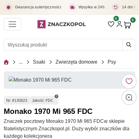
Przejdź do treści głównej
Gwarancja autentyczności
Wysyłka w 24h
14 dni na
0
Liczba pozycji 
0
Pro
...
Ssaki
Zwierzęta domowe
Psy
Numer
Nr
: #130823
Jakość: FDC
Monako 1970 Mi 965 FDC
Znaczek pocztowy Monako 1970 Mi 965 FDCw sklepie
filatelistycznym Znaczkopol.pl. Duży wybór znaczków dla
każdego kolekcjonera