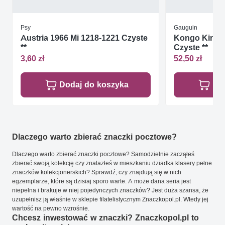
Psy
Gauguin
Austria 1966 Mi 1218-1221 Czyste
Kongo Kinsza
**
Czyste **
3,60 zł
52,50 zł
Dodaj do koszyka
Do
Dlaczego warto zbierać znaczki pocztowe?
Dlaczego warto zbierać znaczki pocztowe? Samodzielnie zacząłeś
zbierać swoją kolekcję czy znalazłeś w mieszkaniu dziadka klasery pełne
znaczków kolekcjonerskich? Sprawdź, czy znajdują się w nich
egzemplarze, które są dzisiaj sporo warte. A może dana seria jest
niepełna i brakuje w niej pojedynczych znaczków? Jest duża szansa, że
uzupełnisz ją właśnie w sklepie filatelistycznym Znaczkopol.pl. Wtedy jej
wartość na pewno wzrośnie.
Chcesz inwestować w znaczki? Znaczkopol.pl to