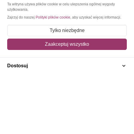
O Znaczkopol.pl
Ta witryna używa plików cookie w celu ulepszenia ogólnej wygody
użytkowania.
Zajrzyj do naszej
Polityki plików cookie
, aby uzyskać więcej informacji.
O nas
Blog
Tylko niezbędne
Regulamin
Zaakceptuj wszystko
Polityka prywatności
Mapa strony
Dostosuj
Kontakt
Obsługa klienta
Pomoc i FAQ
Metody dostawy
Sposoby płatności