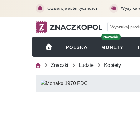
Przejdź do treści głównej
Gwarancja autentyczności
Wysyłka 
Nowość!
(OTWI
POLSKA
MONETY
Znaczki
Ludzie
Kobiety