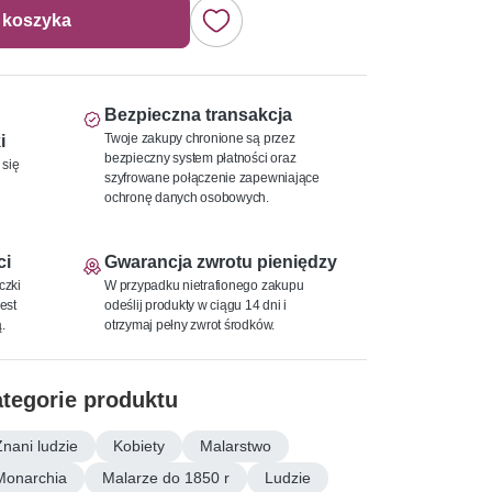
 koszyka
Bezpieczna transakcja
Twoje zakupy chronione są przez
i
bezpieczny system płatności oraz
 się
szyfrowane połączenie zapewniające
ochronę danych osobowych.
ci
Gwarancja zwrotu pieniędzy
czki
W przypadku nietrafionego zakupu
est
odeślij produkty w ciągu 14 dni i
.
otrzymaj pełny zwrot środków.
tegorie produktu
Znani ludzie
Kobiety
Malarstwo
Monarchia
Malarze do 1850 r
Ludzie