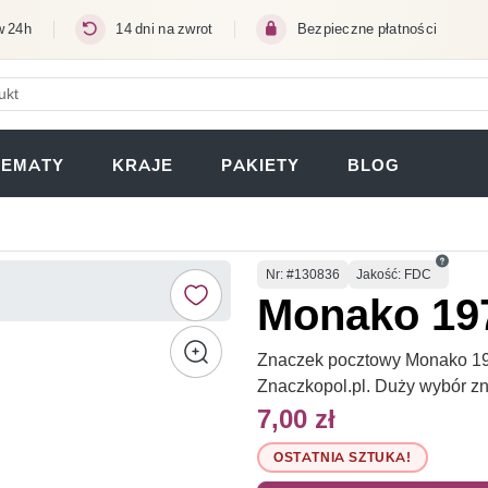
w 24h
14 dni na zwrot
Bezpieczne płatności
ERA SIĘ W NOWEJ KARCIE)
TEMATY
KRAJE
PAKIETY
BLOG
Numer
Nr
: #130836
Jakość: FDC
Monako 19
Znaczek pocztowy Monako 197
Znaczkopol.pl. Duży wybór z
7,00 zł
OSTATNIA SZTUKA!