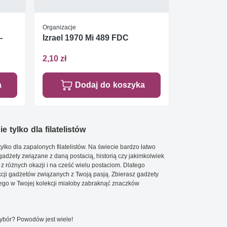
Organizacje
-
Izrael 1970 Mi 489 FDC
2,10 zł
a
Dodaj do koszyka
e tylko dla filatelistów
ylko dla zapalonych filatelistów. Na świecie bardzo łatwo
 gadżety związane z daną postacią, historią czy jakimkolwiek
 z różnych okazji i na cześć wielu postaciom. Dlatego
cji gadżetów związanych z Twoją pasją. Zbierasz gadżety
go w Twojej kolekcji miałoby zabraknąć znaczków
wybór? Powodów jest wiele!