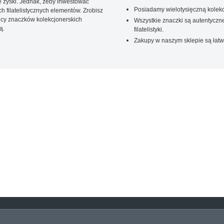
 zyski. Jednak, żeby inwestować
Posiadamy wielotysięczną kolekc
 filatelistycznych elementów. Zrobisz
ięcy znaczków kolekcjonerskich
Wszystkie znaczki są autentyczne
ą.
filatelistyki.
Zakupy w naszym sklepie są łatw