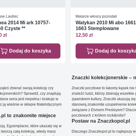
use Lautrec
Malarze włoscy pozostali
ea 2014 Mi ark 10757-
Watykan 2010 Mi abo 1661
0 Czyste **
1663 Stemplowane
0 zł
12,50 zł
Dodaj do koszyka
Dodaj do koszyk
Znaczki kolekcjonerskie – ni
ąłeś zbierać swoją kolekcję czy
Znaczki pocztowe to łakomy kąsek nie t
kcjonerskich? Sprawdź, czy znajdują
znaleźć ludzi, którzy zbierają wszelkie
dana seria jest niepełna i brakuje w
zjawiskiem kultury. Znaczki ukazują się
ją właśnie w sklepie filatelistycznym
stanowią znakomite uzupełnienie kolek
związane z Elvisem Presleyem? Dlacze
pl to znakomite miejsce
pocztowych z królem rock&rolla?
Postaw na Znaczkopol.pl
ją. Egzemplarze, które ukazały się w
t tworzą całą kolekcję, wtedy masz
Dlaczego Znaczkopol.pl to najlepszy 