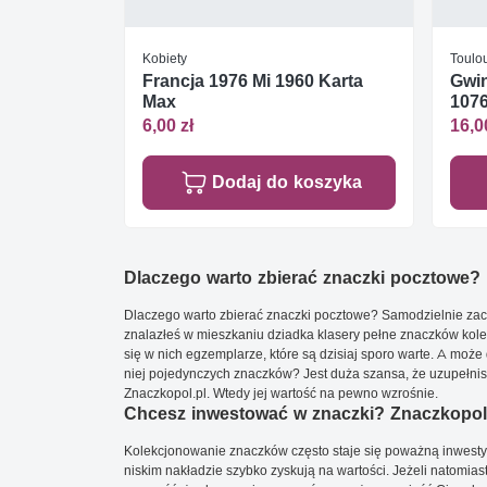
Kobiety
Toulo
Francja 1976 Mi 1960 Karta
Gwin
Max
1076
6,00 zł
16,0
Dodaj do koszyka
Dlaczego warto zbierać znaczki pocztowe?
Dlaczego warto zbierać znaczki pocztowe? Samodzielnie zacz
znalazłeś w mieszkaniu dziadka klasery pełne znaczków kole
się w nich egzemplarze, które są dzisiaj sporo warte. A może 
niej pojedynczych znaczków? Jest duża szansa, że uzupełnisz 
Znaczkopol.pl. Wtedy jej wartość na pewno wzrośnie.
Chcesz inwestować w znaczki? Znaczkopol.
Kolekcjonowanie znaczków często staje się poważną inwestyc
niskim nakładzie szybko zyskują na wartości. Jeżeli natomias