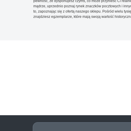
pewność, że dysponujesz czymś, co może przynieść Ci realne
mądrze, uprzednio poznaj rynek znaczków pocztowych i innych
to, zapoznając się z ofertą naszego sklepu. Pośród wielu tys
znajdziesz egzemplarze, które mają swoją wartość historyczn