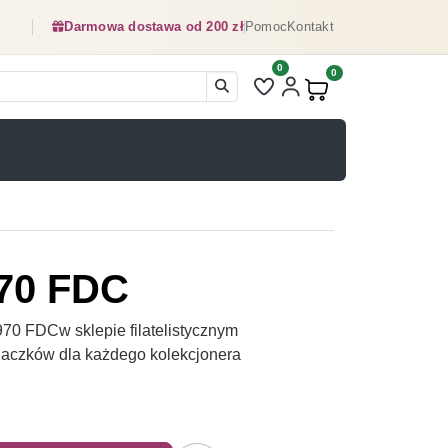
Darmowa dostawa od 200 zł
Pomoc
Kontakt
0
Liczba pozycji na liście ulubionyc
0
Produkty w koszyku:
70 FDC
0 FDCw sklepie filatelistycznym
naczków dla każdego kolekcjonera