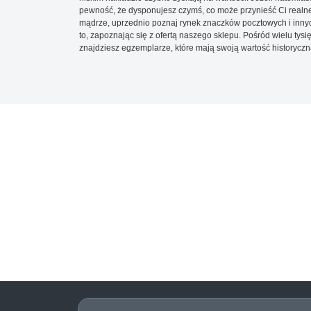
pewność, że dysponujesz czymś, co może przynieść Ci realne
mądrze, uprzednio poznaj rynek znaczków pocztowych i innych
to, zapoznając się z ofertą naszego sklepu. Pośród wielu tys
znajdziesz egzemplarze, które mają swoją wartość historyczn