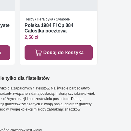
Herby / Heraldyka / Symbole
zyste
Polska 1984 Fi Cp 884
Całostka pocztowa
2,50 zł
a
Dodaj do koszyka
e tylko dla filatelistów
ylko dla zapalonych filatelistów. Na świecie bardzo łatwo
 gadżety związane z daną postacią, historią czy jakimkolwiek
 z różnych okazji i na cześć wielu postaciom. Dlatego
cji gadżetów związanych z Twoją pasją. Zbierasz gadżety
go w Twojej kolekcji miałoby zabraknąć znaczków
wybór? Powodów jest wiele!