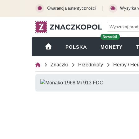
Przejdź do treści głównej
Gwarancja autentyczności
Wysyłka 
Nowość!
(OTWI
POLSKA
MONETY
Znaczki
Przedmioty
Herby / Her