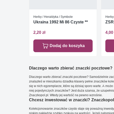
Herby / Heraldyka / Symbole
Herby
Ukraina 1992 Mi 86 Czyste **
ZSRR
2,20 zł
4,00 
Dodaj do koszyka
Dlaczego warto zbierać znaczki pocztowe?
Dlaczego warto zbierać znaczki pocztowe? Samodzielnie zacz
znalazłeś w mieszkaniu dziadka klasery pełne znaczków kole
się w nich egzemplarze, które są dzisiaj sporo warte. A może 
niej pojedynczych znaczków? Jest duża szansa, że uzupełnisz 
Znaczkopol.pl. Wtedy jej wartość na pewno wzrośnie.
Chcesz inwestować w znaczki? Znaczkopol.
Kolekcjonowanie znaczków często staje się poważną inwestyc
niskim nakładzie szybko zyskują na wartości. Jeżeli natomias