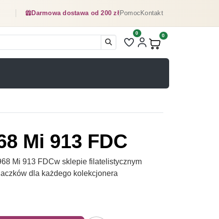
Darmowa dostawa od 200 zł
Pomoc
Kontakt
0
Liczba pozycji na liście ulubionyc
0
Produkty w koszyku:
68 Mi 913 FDC
8 Mi 913 FDCw sklepie filatelistycznym
naczków dla każdego kolekcjonera