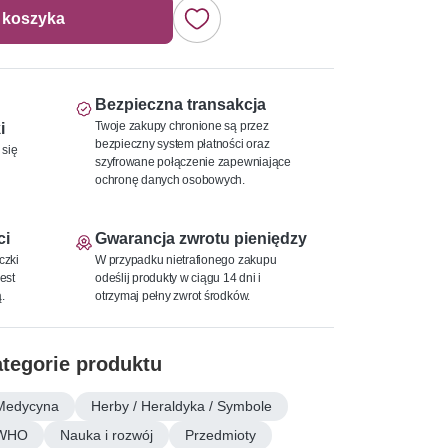
 koszyka
Bezpieczna transakcja
Twoje zakupy chronione są przez
i
bezpieczny system płatności oraz
 się
szyfrowane połączenie zapewniające
ochronę danych osobowych.
ci
Gwarancja zwrotu pieniędzy
czki
W przypadku nietrafionego zakupu
est
odeślij produkty w ciągu 14 dni i
.
otrzymaj pełny zwrot środków.
tegorie produktu
Medycyna
Herby / Heraldyka / Symbole
WHO
Nauka i rozwój
Przedmioty