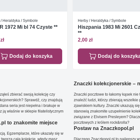
 / Heraldyka / Symbole
Herby / Heraldyka / Symbole
 1972 Mi bl 74 Czyste **
Hiszpania 1983 Mi 2601 C
**
zł
2,00 zł
Dodaj do koszyka
Dodaj do koszyk
Znaczki kolekcjonerskie – ni
ąłeś zbierać swoją kolekcję czy
Znaczki pocztowe to łakomy kąsek nie t
kcjonerskich? Sprawdź, czy znajdują
znaleźć ludzi, którzy zbierają wszelkie
dana seria jest niepełna i brakuje w
zjawiskiem kultury. Znaczki ukazują się
ją właśnie w sklepie filatelistycznym
stanowią znakomite uzupełnienie kolek
związane z Elvisem Presleyem? Dlacze
pl to znakomite miejsce
pocztowych z królem rock&rolla?
Postaw na Znaczkopol.pl
ją. Egzemplarze, które ukazały się w
t tworzą całą kolekcję, wtedy masz
Dlaczego Znaczkopol.pl to najlepszy 