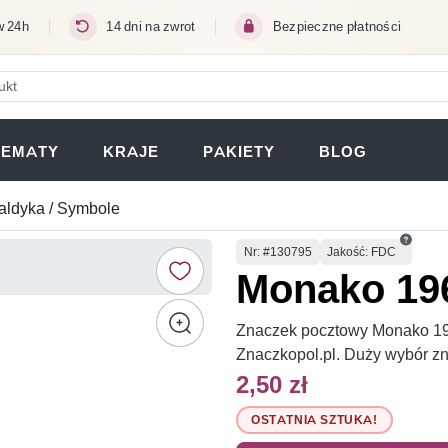
w 24h
14 dni na zwrot
Bezpieczne płatności
ERA SIĘ W NOWEJ KARCIE)
TEMATY
KRAJE
PAKIETY
BLOG
aldyka / Symbole
Numer
Nr
: #130795
Jakość: FDC
Monako 19
Znaczek pocztowy Monako 196
Znaczkopol.pl. Duży wybór z
2,50 zł
OSTATNIA SZTUKA!