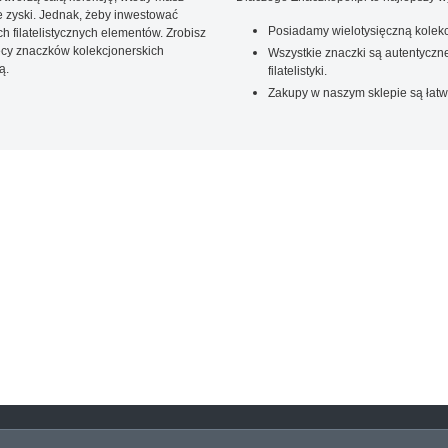
 zyski. Jednak, żeby inwestować
Posiadamy wielotysięczną kolekc
 filatelistycznych elementów. Zrobisz
ięcy znaczków kolekcjonerskich
Wszystkie znaczki są autentyczne
ą.
filatelistyki.
Zakupy w naszym sklepie są łatw