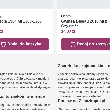
ty
Planety
cja 1984 Mi 1305-1306
Gwinea Bissau 2010 Mi bl
Czyste **
zł
14,00 zł
Dodaj do koszyka
Dodaj do koszyk
Znaczki kolekcjonerskie – ni
ąłeś zbierać swoją kolekcję czy
Znaczki pocztowe to łakomy kąsek nie t
kcjonerskich? Sprawdź, czy znajdują
znaleźć ludzi, którzy zbierają wszelkie
dana seria jest niepełna i brakuje w
zjawiskiem kultury. Znaczki ukazują się
ją właśnie w sklepie filatelistycznym
stanowią znakomite uzupełnienie kolek
związane z Elvisem Presleyem? Dlacze
pl to znakomite miejsce
pocztowych z królem rock&rolla?
Postaw na Znaczkopol.pl
ją. Egzemplarze, które ukazały się w
t tworzą całą kolekcję, wtedy masz
Dlaczego Znaczkopol.pl to najlepszy 