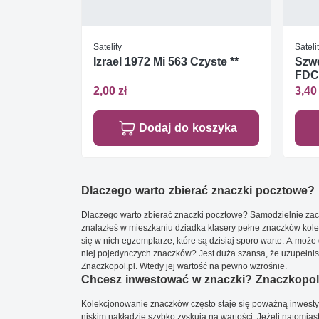
Satelity
Sateli
Izrael 1972 Mi 563 Czyste **
Szwe
FDC
2,00 zł
3,40 
Dodaj do koszyka
Dlaczego warto zbierać znaczki pocztowe?
Dlaczego warto zbierać znaczki pocztowe? Samodzielnie zacz
znalazłeś w mieszkaniu dziadka klasery pełne znaczków kole
się w nich egzemplarze, które są dzisiaj sporo warte. A może 
niej pojedynczych znaczków? Jest duża szansa, że uzupełnisz 
Znaczkopol.pl. Wtedy jej wartość na pewno wzrośnie.
Chcesz inwestować w znaczki? Znaczkopol.
Kolekcjonowanie znaczków często staje się poważną inwestyc
niskim nakładzie szybko zyskują na wartości. Jeżeli natomias