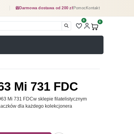
Darmowa dostawa od 200 zł
Pomoc
Kontakt
0
Liczba pozycji na liście ulubionyc
0
Produkty w koszyku:
63 Mi 731 FDC
3 Mi 731 FDCw sklepie filatelistycznym
naczków dla każdego kolekcjonera