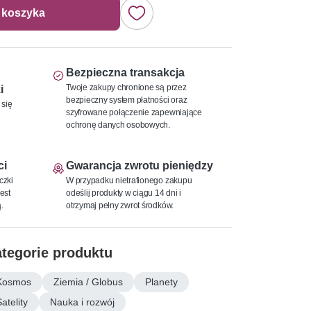
 koszyka
Bezpieczna transakcja
Twoje zakupy chronione są przez
i
bezpieczny system płatności oraz
 się
szyfrowane połączenie zapewniające
ochronę danych osobowych.
ci
Gwarancja zwrotu pieniędzy
czki
W przypadku nietrafionego zakupu
est
odeślij produkty w ciągu 14 dni i
.
otrzymaj pełny zwrot środków.
tegorie produktu
Kosmos
Ziemia / Globus
Planety
atelity
Nauka i rozwój