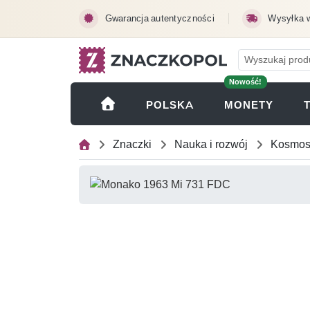
Przejdź do treści głównej
Gwarancja autentyczności
Wysyłka 
Nowość!
(OTWI
POLSKA
MONETY
Znaczki
Nauka i rozwój
Kosmo