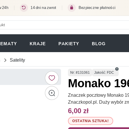
w 24h
14 dni na zwrot
Bezpieczne płatności
ERA SIĘ W NOWEJ KARCIE)
TEMATY
KRAJE
PAKIETY
BLOG
s
Satelity
Numer
Nr
: #131061
Jakość: FDC
Monako 19
Znaczek pocztowy Monako 196
Znaczkopol.pl. Duży wybór z
6,00 zł
OSTATNIA SZTUKA!