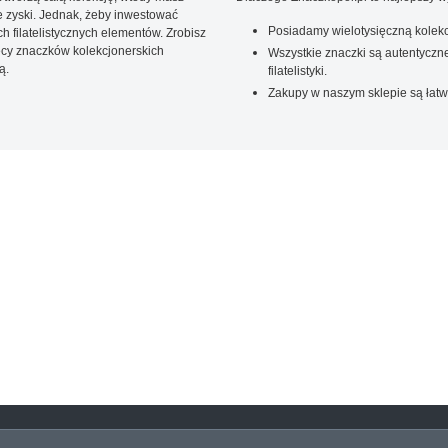
 zyski. Jednak, żeby inwestować
Posiadamy wielotysięczną kolekc
 filatelistycznych elementów. Zrobisz
ięcy znaczków kolekcjonerskich
Wszystkie znaczki są autentyczne
ą.
filatelistyki.
Zakupy w naszym sklepie są łatw