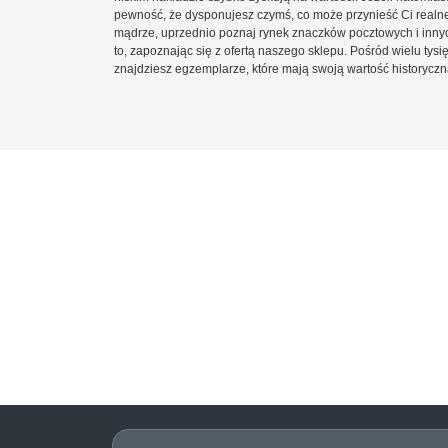
pewność, że dysponujesz czymś, co może przynieść Ci realne
mądrze, uprzednio poznaj rynek znaczków pocztowych i innych
to, zapoznając się z ofertą naszego sklepu. Pośród wielu tys
znajdziesz egzemplarze, które mają swoją wartość historyczn