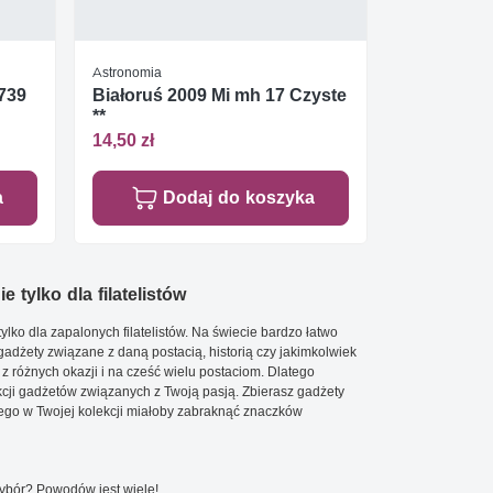
Astronomia
 739
Białoruś 2009 Mi mh 17 Czyste
**
14,50 zł
a
Dodaj do koszyka
e tylko dla filatelistów
ylko dla zapalonych filatelistów. Na świecie bardzo łatwo
 gadżety związane z daną postacią, historią czy jakimkolwiek
 z różnych okazji i na cześć wielu postaciom. Dlatego
cji gadżetów związanych z Twoją pasją. Zbierasz gadżety
go w Twojej kolekcji miałoby zabraknąć znaczków
wybór? Powodów jest wiele!