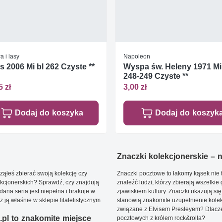
 i lasy
Napoleon
s 2006 Mi bl 262 Czyste **
Wyspa św. Heleny 1971 Mi
248-249 Czyste **
5 zł
3,00 zł
Dodaj do koszyka
Dodaj do koszyk
Znaczki kolekcjonerskie – ni
ąłeś zbierać swoją kolekcję czy
Znaczki pocztowe to łakomy kąsek nie t
kcjonerskich? Sprawdź, czy znajdują
znaleźć ludzi, którzy zbierają wszelkie
dana seria jest niepełna i brakuje w
zjawiskiem kultury. Znaczki ukazują się
ją właśnie w sklepie filatelistycznym
stanowią znakomite uzupełnienie kolek
związane z Elvisem Presleyem? Dlacze
pl to znakomite miejsce
pocztowych z królem rock&rolla?