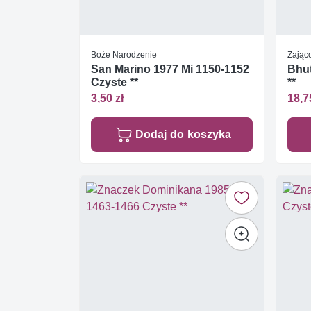
Boże Narodzenie
Zając
San Marino 1977 Mi 1150-1152
Bhut
Czyste **
**
3,50 zł
18,7
Dodaj do koszyka