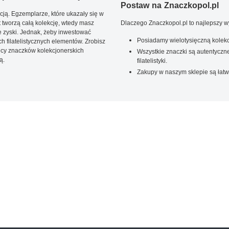
Postaw na Znaczkopol.pl
ją. Egzemplarze, które ukazały się w
t tworzą całą kolekcję, wtedy masz
Dlaczego Znaczkopol.pl to najlepszy 
 zyski. Jednak, żeby inwestować
Posiadamy wielotysięczną kolekc
 filatelistycznych elementów. Zrobisz
ięcy znaczków kolekcjonerskich
Wszystkie znaczki są autentyczne
ą.
filatelistyki.
Zakupy w naszym sklepie są łatw