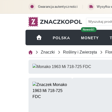
Przejdź do treści głównej
Gwarancja autentyczności
Wysyłka 
Nowość!
(OTWI
POLSKA
MONETY
Znaczki
Rośliny i Zwierzęta
Flo