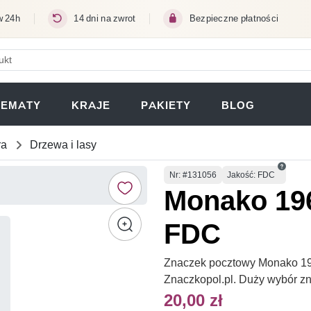
w 24h
14 dni na zwrot
Bezpieczne płatności
ERA SIĘ W NOWEJ KARCIE)
TEMATY
KRAJE
PAKIETY
BLOG
ra
Drzewa i lasy
Numer
Nr
: #131056
Jakość: FDC
Monako 196
FDC
Znaczek pocztowy Monako 196
Znaczkopol.pl. Duży wybór z
20,00 zł