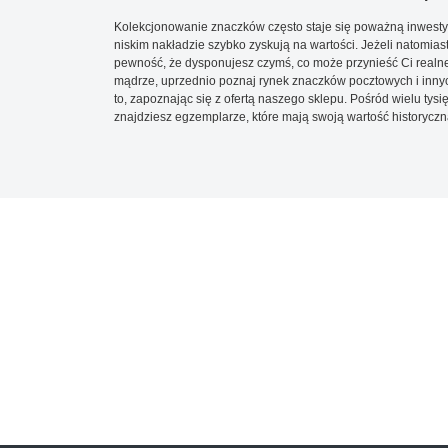
Kolekcjonowanie znaczków często staje się poważną inwestyc
niskim nakładzie szybko zyskują na wartości. Jeżeli natomias
pewność, że dysponujesz czymś, co może przynieść Ci realne
mądrze, uprzednio poznaj rynek znaczków pocztowych i innych
to, zapoznając się z ofertą naszego sklepu. Pośród wielu tys
znajdziesz egzemplarze, które mają swoją wartość historyczn