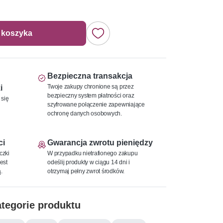
 koszyka
Bezpieczna transakcja
Twoje zakupy chronione są przez
i
bezpieczny system płatności oraz
 się
szyfrowane połączenie zapewniające
ochronę danych osobowych.
ci
Gwarancja zwrotu pieniędzy
czki
W przypadku nietrafionego zakupu
est
odeślij produkty w ciągu 14 dni i
.
otrzymaj pełny zwrot środków.
tegorie produktu