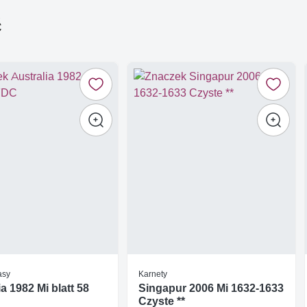
ć
asy
Karnety
ia 1982 Mi blatt 58
Singapur 2006 Mi 1632-1633
Czyste **