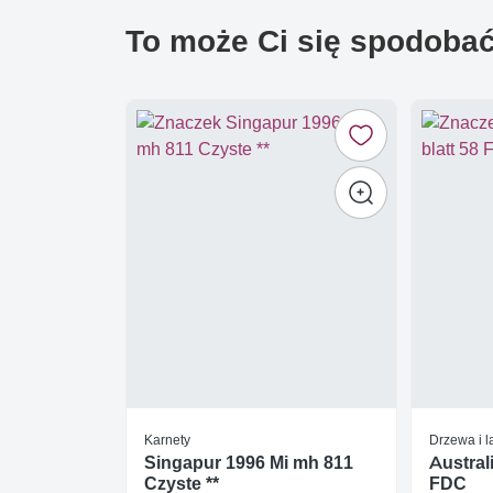
To może Ci się spodoba
Karnety
Drzewa i l
Singapur 1996 Mi mh 811
Austral
Czyste **
FDC