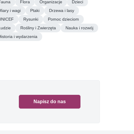
Fauna
Flora
Organizacje
Dzieci
Miary i wagi
Ptaki
Drzewa i lasy
UNICEF
Rysunki
Pomoc dzieciom
Ludzie
Rośliny i Zwierzęta
Nauka i rozwój
Historia i wydarzenia
Napisz do nas