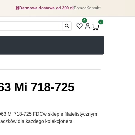
Darmowa dostawa od 200 zł
Pomoc
Kontakt
0
Liczba pozycji na liście ulubionyc
0
Produkty w koszyku:
3 Mi 718-725
3 Mi 718-725 FDCw sklepie filatelistycznym
naczków dla każdego kolekcjonera