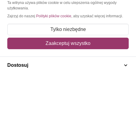
O Znaczkopol.pl
Ta witryna używa plików cookie w celu ulepszenia ogólnej wygody
użytkowania.
Zajrzyj do naszej
Polityki plików cookie
, aby uzyskać więcej informacji.
O nas
Blog
Tylko niezbędne
Regulamin
Zaakceptuj wszystko
Polityka prywatności
Mapa strony
Dostosuj
Kontakt
Obsługa klienta
Pomoc i FAQ
Metody dostawy
Sposoby płatności