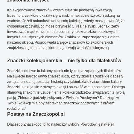
Kolekcjonowanie znaczków często staje się poważną inwestycją.
Egzemplarze, które ukazały się w niskim nakładzie szybko zyskują na
wartości. Jeżeli natomiast tworzą całą kolekcję, wtedy masz pewność, że
dysponujesz czymś, co może przynieść Ci realne zyski. Jednak, żeby
inwestować mądrze, uprzednio poznaj rynek znaczków pocztowych i
innych filatelistycznych elementów. Zrobisz to, zapoznając się z ofertą
naszego sklepu. Pośród wielu tysięcy znaczków kolekcjonerskich
znajdziesz egzemplarze, które mają swoją wartość historyczną.
Znaczki kolekcjonerskie – nie tylko dla filatelistów
Znaczki pocztowe to łakomy kąsek nie tylko dla zapalonych filatelistów.
Na świecie bardzo łatwo znaleźć ludzi, którzy zbierają wszelkie gadżety
związane z daną postacią, historią czy jakimkolwiek zjawiskiem kultury.
Znaczki ukazują się z różnych okazji i na cześć wielu postaciom. Dlatego
stanowią znakomite uzupełnienie kolekcji gadżetów związanych z Twoją
pasją. Zbierasz gadżety związane z Elvisem Presleyem? Dlaczego w
Twojej kolekcji miałoby zabraknąć znaczków pocztowych z królem
rock&rolla?
Postaw na Znaczkopol.pl
Dlaczego Znaczkopol.pl to najlepszy wybór? Powodów jest wiele!