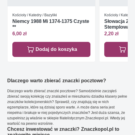
Kościoły / Katedry / Bazyliki
Kościoły / Katedry 
Niemcy 1988 Mi 1374-1375 Czyste
Słowacja 200
**
Stemplowan
6,00 zł
2,20 zł
Dodaj do koszyka
Do
Dlaczego warto zbierać znaczki pocztowe?
Dlaczego warto zbierać znaczki pocztowe? Samodzielnie zacząłeś
zbierać swoją kolekcję czy znalazłeś w mieszkaniu dziadka klasery pełne
znaczków kolekcjonerskich? Sprawdź, czy znajdują się w nich
egzemplarze, które są dzisiaj sporo warte. A może dana seria jest
niepełna i brakuje w niej pojedynczych znaczków? Jest duża szansa, że
uzupełnisz ją właśnie w sklepie filatelistycznym Znaczkopol.pl. Wtedy jej
wartość na pewno wzrośnie.
Chcesz inwestować w znaczki? Znaczkopol.pl to
znakomite miejsce