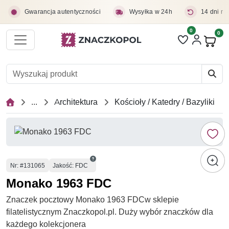
Przejdź do treści głównej
Gwarancja autentyczności
Wysyłka w 24h
14 dni na
0
Liczba pozycji 
0
Pro
...
Architektura
Kościoły / Katedry / Bazyliki
Numer
Nr
: #131065
Jakość: FDC
Monako 1963 FDC
Znaczek pocztowy Monako 1963 FDCw sklepie
filatelistycznym Znaczkopol.pl. Duży wybór znaczków dla
każdego kolekcjonera