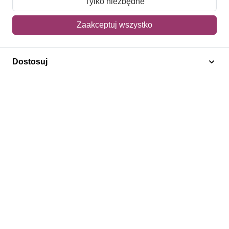
Tylko niezbędne
Mój koszyk
Zaakceptuj wszystko
Adres dostawy
Dostosuj
Polecamy
Znaczki Konie
Znaczki Politycy
Znaczki Żaglowce
Znaczki Kolarstwo
Znaczki Boże Narodzenie
Regulamin
Prywatność
Bezpieczeństwo