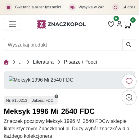
Przejdź do treści głównej
Gwarancja autentyczności
Wysyłka w 24h
14 dni na
0
Liczba pozycji 
0
Pro
...
Literatura
Pisarze / Poeci
Numer
Nr
: #150213
Jakość: FDC
Meksyk 1996 Mi 2540 FDC
Znaczek pocztowy Meksyk 1996 Mi 2540 FDCw sklepie
filatelistycznym Znaczkopol.pl. Duży wybór znaczków dla
każdego kolekcjonera