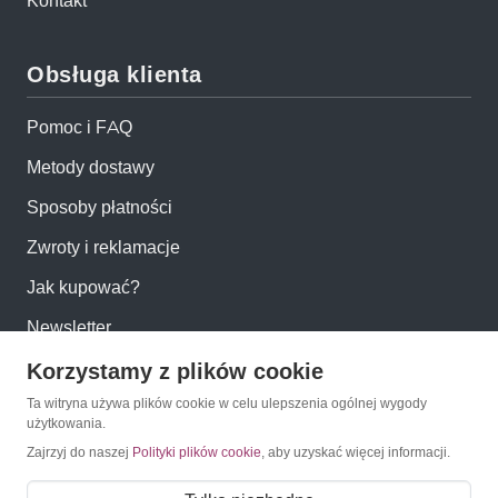
Kontakt
Obsługa klienta
Pomoc i FAQ
Metody dostawy
Sposoby płatności
Zwroty i reklamacje
Jak kupować?
Newsletter
Korzystamy z plików cookie
Konto
Ta witryna używa plików cookie w celu ulepszenia ogólnej wygody
użytkowania.
Moje konto
Zajrzyj do naszej
Polityki plików cookie
, aby uzyskać więcej informacji.
Moje zamówienia