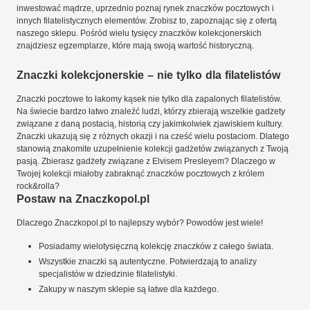
inwestować mądrze, uprzednio poznaj rynek znaczków pocztowych i
innych filatelistycznych elementów. Zrobisz to, zapoznając się z ofertą
naszego sklepu. Pośród wielu tysięcy znaczków kolekcjonerskich
znajdziesz egzemplarze, które mają swoją wartość historyczną.
Znaczki kolekcjonerskie – nie tylko dla filatelistów
Znaczki pocztowe to łakomy kąsek nie tylko dla zapalonych filatelistów.
Na świecie bardzo łatwo znaleźć ludzi, którzy zbierają wszelkie gadżety
związane z daną postacią, historią czy jakimkolwiek zjawiskiem kultury.
Znaczki ukazują się z różnych okazji i na cześć wielu postaciom. Dlatego
stanowią znakomite uzupełnienie kolekcji gadżetów związanych z Twoją
pasją. Zbierasz gadżety związane z Elvisem Presleyem? Dlaczego w
Twojej kolekcji miałoby zabraknąć znaczków pocztowych z królem
rock&rolla?
Postaw na Znaczkopol.pl
Dlaczego Znaczkopol.pl to najlepszy wybór? Powodów jest wiele!
Posiadamy wielotysięczną kolekcję znaczków z całego świata.
Wszystkie znaczki są autentyczne. Potwierdzają to analizy
specjalistów w dziedzinie filatelistyki.
Zakupy w naszym sklepie są łatwe dla każdego.