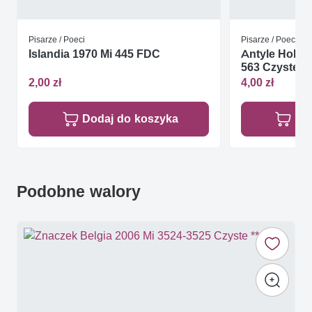
Pisarze / Poeci
Pisarze / Poeci
Islandia 1970 Mi 445 FDC
Antyle Holen
563 Czyste **
2,00 zł
4,00 zł
Dodaj do koszyka
Do
Podobne walory