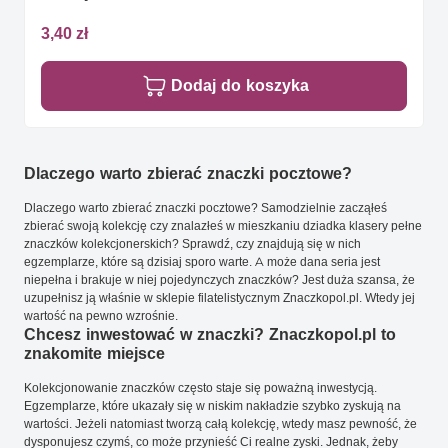
3,40 zł
Dodaj do koszyka
Dlaczego warto zbierać znaczki pocztowe?
Dlaczego warto zbierać znaczki pocztowe? Samodzielnie zacząłeś
zbierać swoją kolekcję czy znalazłeś w mieszkaniu dziadka klasery pełne
znaczków kolekcjonerskich? Sprawdź, czy znajdują się w nich
egzemplarze, które są dzisiaj sporo warte. A może dana seria jest
niepełna i brakuje w niej pojedynczych znaczków? Jest duża szansa, że
uzupełnisz ją właśnie w sklepie filatelistycznym Znaczkopol.pl. Wtedy jej
wartość na pewno wzrośnie.
Chcesz inwestować w znaczki? Znaczkopol.pl to
znakomite miejsce
Kolekcjonowanie znaczków często staje się poważną inwestycją.
Egzemplarze, które ukazały się w niskim nakładzie szybko zyskują na
wartości. Jeżeli natomiast tworzą całą kolekcję, wtedy masz pewność, że
dysponujesz czymś, co może przynieść Ci realne zyski. Jednak, żeby