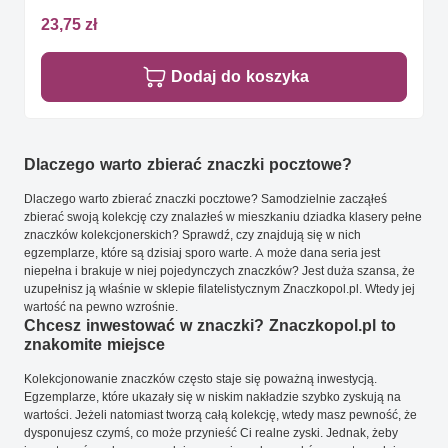
23,75 zł
Dodaj do koszyka
Dlaczego warto zbierać znaczki pocztowe?
Dlaczego warto zbierać znaczki pocztowe? Samodzielnie zacząłeś
zbierać swoją kolekcję czy znalazłeś w mieszkaniu dziadka klasery pełne
znaczków kolekcjonerskich? Sprawdź, czy znajdują się w nich
egzemplarze, które są dzisiaj sporo warte. A może dana seria jest
niepełna i brakuje w niej pojedynczych znaczków? Jest duża szansa, że
uzupełnisz ją właśnie w sklepie filatelistycznym Znaczkopol.pl. Wtedy jej
wartość na pewno wzrośnie.
Chcesz inwestować w znaczki? Znaczkopol.pl to
znakomite miejsce
Kolekcjonowanie znaczków często staje się poważną inwestycją.
Egzemplarze, które ukazały się w niskim nakładzie szybko zyskują na
wartości. Jeżeli natomiast tworzą całą kolekcję, wtedy masz pewność, że
dysponujesz czymś, co może przynieść Ci realne zyski. Jednak, żeby