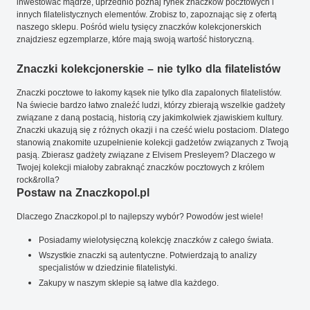
inwestować mądrze, uprzednio poznaj rynek znaczków pocztowych i
innych filatelistycznych elementów. Zrobisz to, zapoznając się z ofertą
naszego sklepu. Pośród wielu tysięcy znaczków kolekcjonerskich
znajdziesz egzemplarze, które mają swoją wartość historyczną.
Znaczki kolekcjonerskie – nie tylko dla filatelistów
Znaczki pocztowe to łakomy kąsek nie tylko dla zapalonych filatelistów.
Na świecie bardzo łatwo znaleźć ludzi, którzy zbierają wszelkie gadżety
związane z daną postacią, historią czy jakimkolwiek zjawiskiem kultury.
Znaczki ukazują się z różnych okazji i na cześć wielu postaciom. Dlatego
stanowią znakomite uzupełnienie kolekcji gadżetów związanych z Twoją
pasją. Zbierasz gadżety związane z Elvisem Presleyem? Dlaczego w
Twojej kolekcji miałoby zabraknąć znaczków pocztowych z królem
rock&rolla?
Postaw na Znaczkopol.pl
Dlaczego Znaczkopol.pl to najlepszy wybór? Powodów jest wiele!
Posiadamy wielotysięczną kolekcję znaczków z całego świata.
Wszystkie znaczki są autentyczne. Potwierdzają to analizy
specjalistów w dziedzinie filatelistyki.
Zakupy w naszym sklepie są łatwe dla każdego.