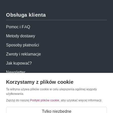
Obsługa klienta
Pomoc i FAQ
Metody dostawy
Sposoby płatności
Zwroty i reklamacje
Jak kupować?
Newsletter
Korzystamy z plików cookie
Konto
Ta witryna używa plików cookie w celu ulepszenia ogólnej wygody
użytkowania.
Zajrzyj do naszej
Polityki plików cookie
, aby uzyskać więcej informacji.
Moje konto
Moje zamówienia
Tylko niezbędne