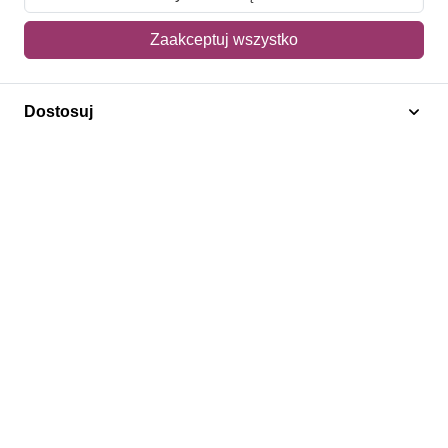
Mój koszyk
Zaakceptuj wszystko
Adres dostawy
Dostosuj
Polecamy
Znaczki Konie
Znaczki Politycy
Znaczki Żaglowce
Znaczki Kolarstwo
Znaczki Boże Narodzenie
Regulamin
Prywatność
Bezpieczeństwo
2026 © SlimAD All Rights Reserved.