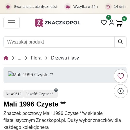
Przejdź do treści głównej
Gwarancja autentyczności
Wysyłka w 24h
14 dni na
0
Liczba pozycji 
0
Pro
...
Flora
Drzewa i lasy
Numer
Nr
: #9612
Jakość: Czyste **
Mali 1996 Czyste **
Znaczek pocztowy Mali 1996 Czyste **w sklepie
filatelistycznym Znaczkopol.pl. Duży wybór znaczków dla
każdego kolekcjonera