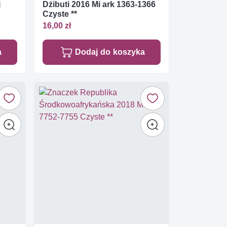
j
Dżibuti 2016 Mi ark 1363-1366
Czyste **
16,00 zł
a
Dodaj do koszyka