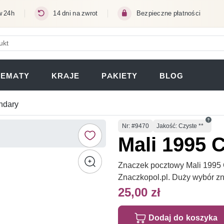
w 24h
14 dni na zwrot
Bezpieczne płatności
ERA SIĘ W NOWEJ KARCIE)
TEMATY
KRAJE
PAKIETY
BLOG
andary
Numer
Nr
: #9470
Jakość: Czyste **
Mali 1995 C
Znaczek pocztowy Mali 1995 C
Znaczkopol.pl. Duży wybór z
25,00 zł
Dodaj do koszyka