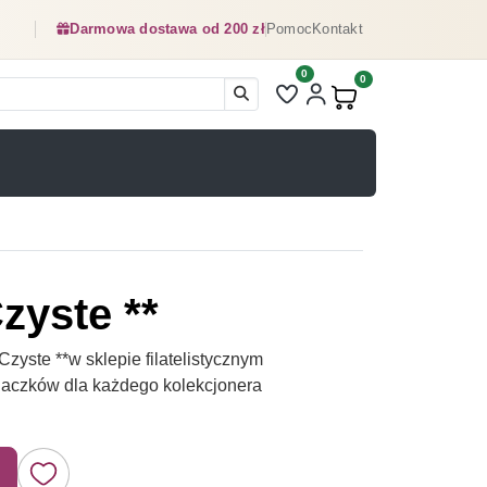
Darmowa dostawa od 200 zł
Pomoc
Kontakt
0
Liczba pozycji na liście ulubionyc
0
Produkty w koszyku:
zyste **
zyste **w sklepie filatelistycznym
naczków dla każdego kolekcjonera