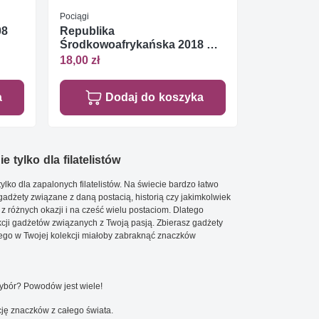
Pociągi
08
Republika
Środkowoafrykańska 2018 Mi
ark 7752-7755 Czyste **
18,00 zł
a
Dodaj do koszyka
e tylko dla filatelistów
ylko dla zapalonych filatelistów. Na świecie bardzo łatwo
 gadżety związane z daną postacią, historią czy jakimkolwiek
 z różnych okazji i na cześć wielu postaciom. Dlatego
cji gadżetów związanych z Twoją pasją. Zbierasz gadżety
go w Twojej kolekcji miałoby zabraknąć znaczków
wybór? Powodów jest wiele!
ję znaczków z całego świata.