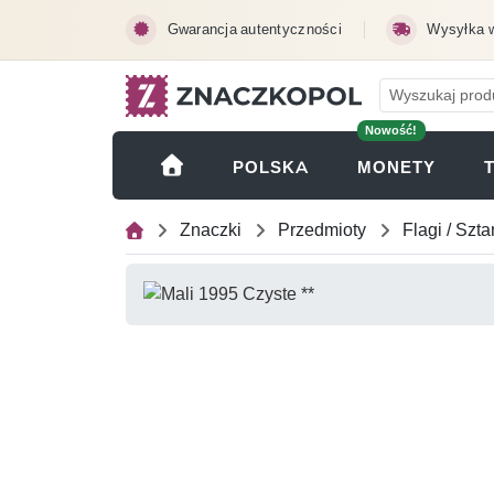
Przejdź do treści głównej
Gwarancja autentyczności
Wysyłka 
Nowość!
(OTWI
POLSKA
MONETY
Znaczki
Przedmioty
Flagi / Szt