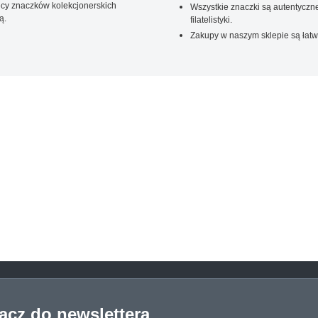
ięcy znaczków kolekcjonerskich
Wszystkie znaczki są autentyczne
ą.
filatelistyki.
Zakupy w naszym sklepie są łatw
łącz do newslettera