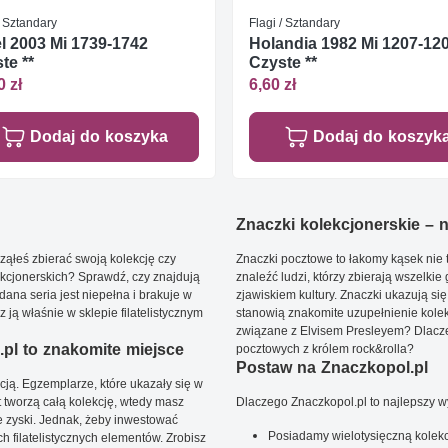
/ Sztandary
Flagi / Sztandary
el 2003 Mi 1739-1742
Holandia 1982 Mi 1207-12
te **
Czyste **
0 zł
6,60 zł
Dodaj do koszyka
Dodaj do koszyk
Znaczki kolekcjonerskie – ni
ąłeś zbierać swoją kolekcję czy
Znaczki pocztowe to łakomy kąsek nie t
kcjonerskich? Sprawdź, czy znajdują
znaleźć ludzi, którzy zbierają wszelkie
dana seria jest niepełna i brakuje w
zjawiskiem kultury. Znaczki ukazują się
ją właśnie w sklepie filatelistycznym
stanowią znakomite uzupełnienie kolek
związane z Elvisem Presleyem? Dlacze
pl to znakomite miejsce
pocztowych z królem rock&rolla?
Postaw na Znaczkopol.pl
ją. Egzemplarze, które ukazały się w
t tworzą całą kolekcję, wtedy masz
Dlaczego Znaczkopol.pl to najlepszy 
 zyski. Jednak, żeby inwestować
Posiadamy wielotysięczną kolekc
 filatelistycznych elementów. Zrobisz