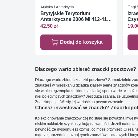
Arktyka i Antarktyda
Flagi 
Brytyjskie Terytorium
Izra
Antarktyczne 2006 Mi 412-415
Czys
Czyste **
42,50 zł
19,0
Dodaj do koszyka
Dlaczego warto zbierać znaczki pocztowe?
Dlaczego warto zbierać znaczki pocztowe? Samodzielnie zacz
znalazłeś w mieszkaniu dziadka klasery pełne znaczków kole
się w nich egzemplarze, które są dzisiaj sporo warte. A może 
niej pojedynczych znaczków? Jest duża szansa, że uzupełnisz 
Znaczkopol.pl. Wtedy jej wartość na pewno wzrośnie.
Chcesz inwestować w znaczki? Znaczkopol.
Kolekcjonowanie znaczków często staje się poważną inwestyc
niskim nakładzie szybko zyskują na wartości. Jeżeli natomias
pewność, że dysponujesz czymś, co może przynieść Ci realne
mądrze, uprzednio poznaj rynek znaczków pocztowych i innych