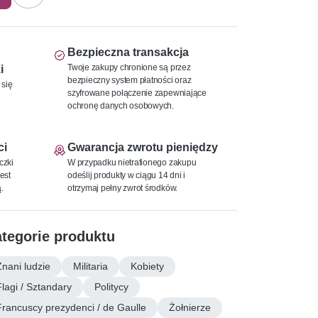
Bezpieczna transakcja
Twoje zakupy chronione są przez
i
bezpieczny system płatności oraz
 się
szyfrowane połączenie zapewniające
ochronę danych osobowych.
ci
Gwarancja zwrotu pieniędzy
czki
W przypadku nietrafionego zakupu
est
odeślij produkty w ciągu 14 dni i
.
otrzymaj pełny zwrot środków.
tegorie produktu
Znani ludzie
Militaria
Kobiety
Flagi / Sztandary
Politycy
Francuscy prezydenci / de Gaulle
Żołnierze