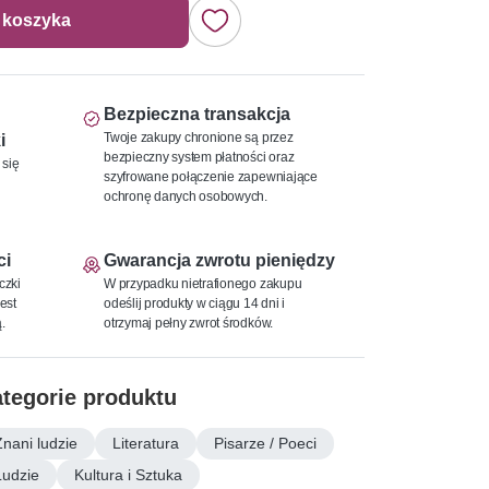
 koszyka
Bezpieczna transakcja
Twoje zakupy chronione są przez
i
bezpieczny system płatności oraz
 się
szyfrowane połączenie zapewniające
ochronę danych osobowych.
ci
Gwarancja zwrotu pieniędzy
czki
W przypadku nietrafionego zakupu
est
odeślij produkty w ciągu 14 dni i
.
otrzymaj pełny zwrot środków.
tegorie produktu
Znani ludzie
Literatura
Pisarze / Poeci
Ludzie
Kultura i Sztuka