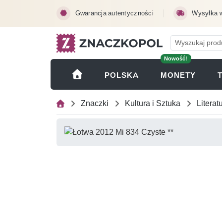
Przejdź do treści głównej
Gwarancja autentyczności
Wysyłka 
Nowość!
(OTWI
POLSKA
MONETY
Znaczki
Kultura i Sztuka
Literat