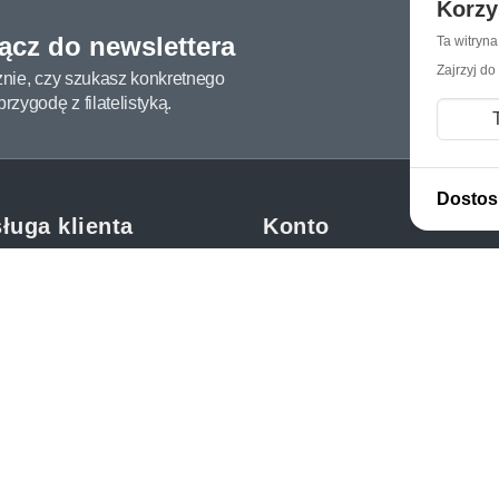
Korzy
łącz do newslettera
Ta witryn
Zajrzyj do
żnie, czy szukasz konkretnego
zygodę z filatelistyką.
Dostos
ługa klienta
Konto
c i FAQ
Moje konto
dy dostawy
Moje zamówienia
oby płatności
Mój koszyk
y i reklamacje
Adres dostawy
kupować?
etter