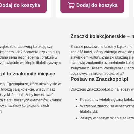
Dodaj do koszyka
Dodaj do koszyka
Znaczki kolekcjonerskie – ni
ąłeś zbierać swoją kolekcję czy
Znaczki pocztowe to łakomy kąsek nie t
kcjonerskich? Sprawdź, czy znajdują
znaleźć ludzi, którzy zbierają wszelkie
dana seria jest niepełna i brakuje w
zjawiskiem kultury. Znaczki ukazują się
ją właśnie w sklepie filatelistycznym
stanowią znakomite uzupełnienie kolek
związane z Elvisem Presleyem? Dlacze
pl to znakomite miejsce
pocztowych z królem rock&rolla?
Postaw na Znaczkopol.pl
ją. Egzemplarze, które ukazały się w
t tworzą całą kolekcję, wtedy masz
Dlaczego Znaczkopol.pl to najlepszy 
 zyski. Jednak, żeby inwestować
Posiadamy wielotysięczną kolekc
 filatelistycznych elementów. Zrobisz
ięcy znaczków kolekcjonerskich
Wszystkie znaczki są autentyczne
ą.
filatelistyki.
Zakupy w naszym sklepie są łatw