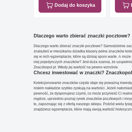
Dodaj do koszyka
Dlaczego warto zbierać znaczki pocztowe?
Dlaczego warto zbierać znaczki pocztowe? Samodzielnie zacz
znalazłeś w mieszkaniu dziadka klasery pełne znaczków kole
się w nich egzemplarze, które są dzisiaj sporo warte. A może 
niej pojedynczych znaczków? Jest duża szansa, że uzupełnisz 
Znaczkopol.pl. Wtedy jej wartość na pewno wzrośnie.
Chcesz inwestować w znaczki? Znaczkopol.
Kolekcjonowanie znaczków często staje się poważną inwestyc
niskim nakładzie szybko zyskują na wartości. Jeżeli natomias
pewność, że dysponujesz czymś, co może przynieść Ci realne
mądrze, uprzednio poznaj rynek znaczków pocztowych i innych
to, zapoznając się z ofertą naszego sklepu. Pośród wielu tys
znajdziesz egzemplarze, które mają swoją wartość historyczn