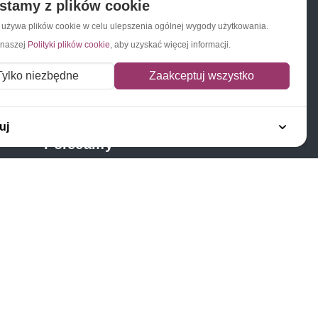
stamy z plików cookie
a używa plików cookie w celu ulepszenia ogólnej wygody użytkowania.
 naszej
Polityki plików cookie
, aby uzyskać więcej informacji.
Napisz do nas
Zapisz się do newslettera
Tylko niezbędne
Zaakceptuj wszystko
uj
Polecamy
Znaczki Konie
Znaczki Politycy
Znaczki Żaglowce
Znaczki Kolarstwo
Znaczki Boże Narodzenie