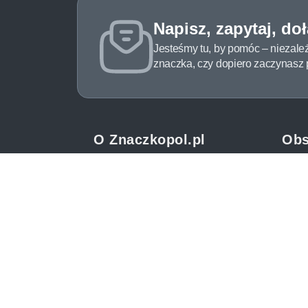
Napisz, zapytaj, do
Jesteśmy tu, by pomóc – niezale
znaczka, czy dopiero zaczynasz pr
O Znaczkopol.pl
Obs
O nas
Pomo
Blog
Meto
Regulamin
Spos
Polityka prywatności
Zwrot
Mapa strony
Jak 
Kontakt
Newsl