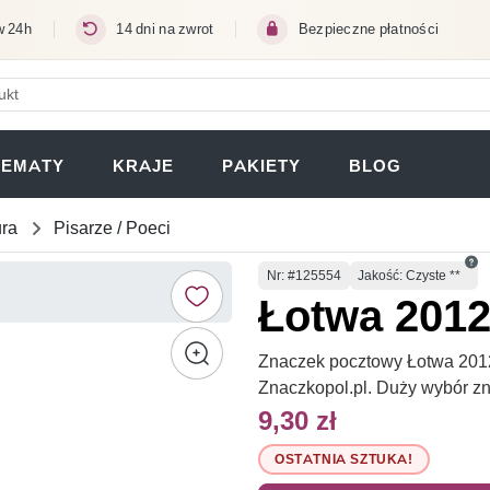
w 24h
14 dni na zwrot
Bezpieczne płatności
ERA SIĘ W NOWEJ KARCIE)
TEMATY
KRAJE
PAKIETY
BLOG
ura
Pisarze / Poeci
Numer
Nr
: #125554
Jakość: Czyste **
Łotwa 2012
Znaczek pocztowy Łotwa 2012 
Znaczkopol.pl. Duży wybór z
9,30 zł
OSTATNIA SZTUKA!