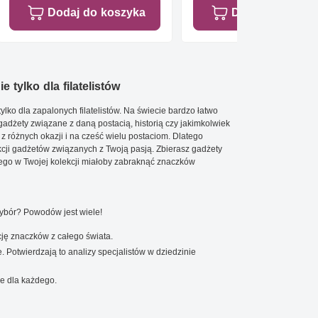
Dodaj do koszyka
Dodaj do koszy
e tylko dla filatelistów
ylko dla zapalonych filatelistów. Na świecie bardzo łatwo
 gadżety związane z daną postacią, historią czy jakimkolwiek
 z różnych okazji i na cześć wielu postaciom. Dlatego
cji gadżetów związanych z Twoją pasją. Zbierasz gadżety
go w Twojej kolekcji miałoby zabraknąć znaczków
wybór? Powodów jest wiele!
ję znaczków z całego świata.
. Potwierdzają to analizy specjalistów w dziedzinie
e dla każdego.