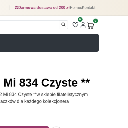
Darmowa dostawa od 200 zł
Pomoc
Kontakt
0
Liczba pozycji na liście ulubionyc
0
Produkty w koszyku:
 Mi 834 Czyste **
Mi 834 Czyste **w sklepie filatelistycznym
naczków dla każdego kolekcjonera