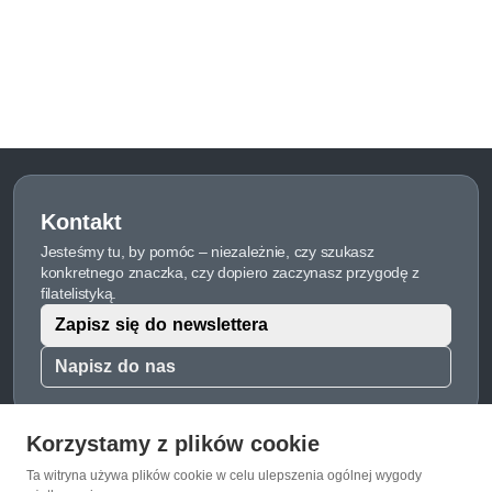
Kontakt
Jesteśmy tu, by pomóc – niezależnie, czy szukasz
konkretnego znaczka, czy dopiero zaczynasz przygodę z
filatelistyką.
Zapisz się do newslettera
Napisz do nas
Korzystamy z plików cookie
Ta witryna używa plików cookie w celu ulepszenia ogólnej wygody
O Znaczkopol.pl