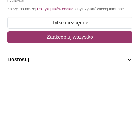
użytkowania.
Zajrzyj do naszej
Polityki plików cookie
, aby uzyskać więcej informacji.
O nas
Tylko niezbędne
Blog
Regulamin
Zaakceptuj wszystko
Polityka prywatności
Mapa strony
Dostosuj
Kontakt
Obsługa klienta
Pomoc i FAQ
Metody dostawy
Sposoby płatności
Zwroty i reklamacje