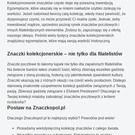
Kolekcjonowanie znaczków często staje się poważną inwestycją.
Egzemplarze, które ukazały się w niskim nakładzie szybko zyskują na
wartości. Jeżeli natomiast tworzą całą kolekcję, wtedy masz pewność, że
dysponujesz czymś, co może przynieść Ci realne zyski. Jednak, żeby
inwestować mądrze, uprzednio poznaj rynek znaczków pocztowych i
innych filatelistycznych elementów. Zrobisz to, zapoznając się z ofertą
naszego sklepu. Pośród wielu tysięcy znaczków kolekcjonerskich
znajdziesz egzemplarze, które mają swoją wartość historyczną.
Znaczki kolekcjonerskie – nie tylko dla filatelistów
Znaczki pocztowe to łakomy kąsek nie tylko dla zapalonych filatelistów.
Na świecie bardzo łatwo znaleźć ludzi, którzy zbierają wszelkie gadżety
związane z daną postacią, historią czy jakimkolwiek zjawiskiem kultury.
Znaczki ukazują się z różnych okazji i na cześć wielu postaciom. Dlatego
stanowią znakomite uzupełnienie kolekcji gadżetów związanych z Twoją
pasją. Zbierasz gadżety związane z Elvisem Presleyem? Dlaczego w
Twojej kolekcji miałoby zabraknąć znaczków pocztowych z królem
rock&rolla?
Postaw na Znaczkopol.pl
Dlaczego Znaczkopol.pl to najlepszy wybór? Powodów jest wiele!
Posiadamy wielotysięczną kolekcję znaczków z całego świata.
Wszystkie znaczki są autentyczne. Potwierdzają to analizy