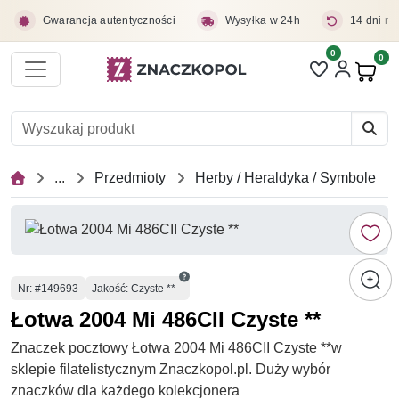
Przejdź do treści głównej
Gwarancja autentyczności
Wysyłka w 24h
14 dni na
0
Liczba pozycji 
0
Pro
...
Przedmioty
Herby / Heraldyka / Symbole
Numer
Nr
: #149693
Jakość: Czyste **
Łotwa 2004 Mi 486CII Czyste **
Znaczek pocztowy Łotwa 2004 Mi 486CII Czyste **w
sklepie filatelistycznym Znaczkopol.pl. Duży wybór
znaczków dla każdego kolekcjonera