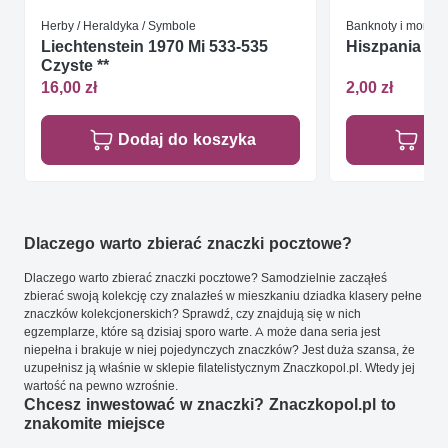
Herby / Heraldyka / Symbole
Banknoty i monety
Liechtenstein 1970 Mi 533-535
Hiszpania 200
Czyste **
16,00 zł
2,00 zł
Dodaj do koszyka
Do
Dlaczego warto zbierać znaczki pocztowe?
Dlaczego warto zbierać znaczki pocztowe? Samodzielnie zacząłeś
zbierać swoją kolekcję czy znalazłeś w mieszkaniu dziadka klasery pełne
znaczków kolekcjonerskich? Sprawdź, czy znajdują się w nich
egzemplarze, które są dzisiaj sporo warte. A może dana seria jest
niepełna i brakuje w niej pojedynczych znaczków? Jest duża szansa, że
uzupełnisz ją właśnie w sklepie filatelistycznym Znaczkopol.pl. Wtedy jej
wartość na pewno wzrośnie.
Chcesz inwestować w znaczki? Znaczkopol.pl to
znakomite miejsce