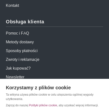
Kontakt
Obsługa klienta
Pomoc i FAQ
Metody dostawy
Sposoby płatności
Zwroty i reklamacje
Jak kupować?
Newsletter
Korzystamy z plików cookie
Konto
Ta witryna używa plików cookie w celu ulepszenia ogólnej wygody
użytkowania.
Moje konto
Zajrzyj do naszej
Polityki plików cookie
, aby uzyskać więcej informacji.