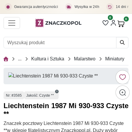
Przejdź do treści głównej
Gwarancja autentyczności
Wysyłka w 24h
14 dni na
0
Liczba pozycji 
0
Pro
...
Kultura i Sztuka
Malarstwo
Miniatury
Numer
Nr
: #3585
Jakość: Czyste **
Liechtenstein 1987 Mi 930-933 Czyste
**
Znaczek pocztowy Liechtenstein 1987 Mi 930-933 Czyste
**w sklepie filatelistycznym Znaczkopol.pl. Duży wybór