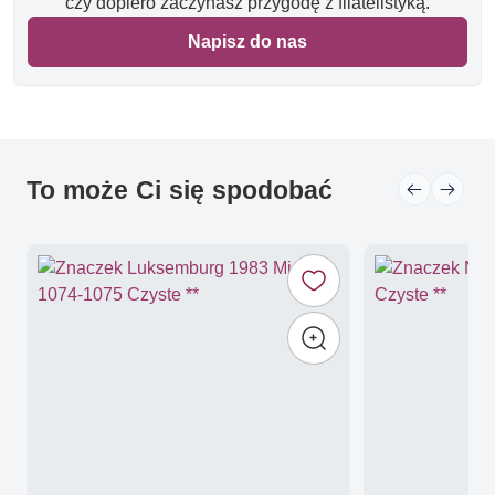
czy dopiero zaczynasz przygodę z filatelistyką.
Napisz do nas
To może Ci się spodobać