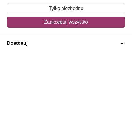
Moje zamówienia
Tylko niezbędne
Mój koszyk
Zaakceptuj wszystko
Adres dostawy
Dostosuj
Polecamy
Znaczki Konie
Znaczki Politycy
Znaczki Żaglowce
Znaczki Kolarstwo
Znaczki Boże Narodzenie
Regulamin
Prywatność
Bezpieczeństwo