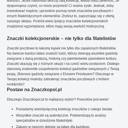
wartości. Jeżeli natomiast tworzą całą kolekcję, wtedy masz pewność, że
dysponujesz czymś, co może przynieść Ci realne zyski. Jednak, żeby
inwestować mądrze, uprzednio poznaj rynek znaczków pocztowych i
innych filatelistycznych elementów. Zrobisz to, zapoznając się z ofertą
naszego sklepu. Pośród wielu tysięcy znaczków kolekcjonerskich
znajdziesz egzemplarze, które mają swoją wartość historyczną.
Znaczki kolekcjonerskie – nie tylko dla filatelistów
Znaczki pocztowe to łakomy kąsek nie tylko dla zapalonych filatelistów.
Na świecie bardzo łatwo znaleźć ludzi, którzy zbierają wszelkie gadżety
związane z daną postacią, historią czy jakimkolwiek zjawiskiem kultury.
Znaczki ukazują się z różnych okazji i na cześć wielu postaciom. Dlatego
stanowią znakomite uzupełnienie kolekcji gadżetów związanych z Twoją
pasją. Zbierasz gadżety związane z Elvisem Presleyem? Dlaczego w
Twojej kolekcji miałoby zabraknąć znaczków pocztowych z królem
rock&rolla?
Postaw na Znaczkopol.pl
Dlaczego Znaczkopol.pl to najlepszy wybór? Powodów jest wiele!
Posiadamy wielotysięczną kolekcję znaczków z całego świata.
Wszystkie znaczki są autentyczne. Potwierdzają to analizy
specjalistów w dziedzinie filatelistyki.
Zakupy w naszym sklepie są łatwe dla każdego.