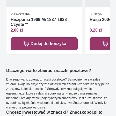
Płaskorzeźba
Bursztyn
Hiszpania 1969 Mi 1837-1838
Rosja 2004 Mi
Czyste **
2,00 zł
8,20 zł
Dodaj do koszyka
Do
Dlaczego warto zbierać znaczki pocztowe?
Dlaczego warto zbierać znaczki pocztowe? Samodzielnie zacząłeś
zbierać swoją kolekcję czy znalazłeś w mieszkaniu dziadka klasery pełne
znaczków kolekcjonerskich? Sprawdź, czy znajdują się w nich
egzemplarze, które są dzisiaj sporo warte. A może dana seria jest
niepełna i brakuje w niej pojedynczych znaczków? Jest duża szansa, że
uzupełnisz ją właśnie w sklepie filatelistycznym Znaczkopol.pl. Wtedy jej
wartość na pewno wzrośnie.
Chcesz inwestować w znaczki? Znaczkopol.pl to