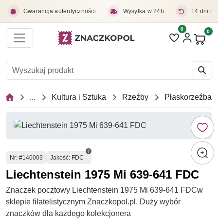
Przejdź do treści głównej
Gwarancja autentyczności
Wysyłka w 24h
14 dni na
0
Liczba pozycji 
0
Pro
...
Kultura i Sztuka
Rzeźby
Płaskorzeźba
Numer
Nr
: #140003
Jakość: FDC
Liechtenstein 1975 Mi 639-641 FDC
Znaczek pocztowy Liechtenstein 1975 Mi 639-641 FDCw
sklepie filatelistycznym Znaczkopol.pl. Duży wybór
znaczków dla każdego kolekcjonera