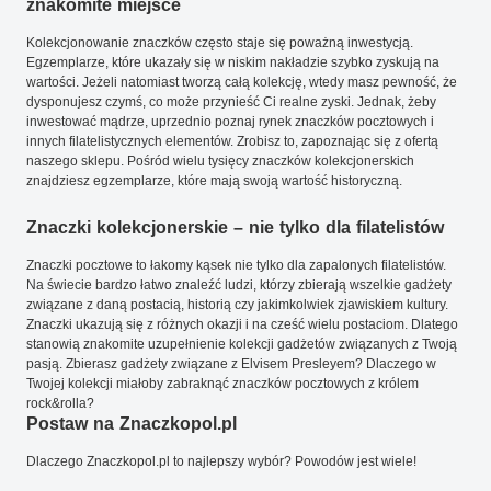
znakomite miejsce
Kolekcjonowanie znaczków często staje się poważną inwestycją.
Egzemplarze, które ukazały się w niskim nakładzie szybko zyskują na
wartości. Jeżeli natomiast tworzą całą kolekcję, wtedy masz pewność, że
dysponujesz czymś, co może przynieść Ci realne zyski. Jednak, żeby
inwestować mądrze, uprzednio poznaj rynek znaczków pocztowych i
innych filatelistycznych elementów. Zrobisz to, zapoznając się z ofertą
naszego sklepu. Pośród wielu tysięcy znaczków kolekcjonerskich
znajdziesz egzemplarze, które mają swoją wartość historyczną.
Znaczki kolekcjonerskie – nie tylko dla filatelistów
Znaczki pocztowe to łakomy kąsek nie tylko dla zapalonych filatelistów.
Na świecie bardzo łatwo znaleźć ludzi, którzy zbierają wszelkie gadżety
związane z daną postacią, historią czy jakimkolwiek zjawiskiem kultury.
Znaczki ukazują się z różnych okazji i na cześć wielu postaciom. Dlatego
stanowią znakomite uzupełnienie kolekcji gadżetów związanych z Twoją
pasją. Zbierasz gadżety związane z Elvisem Presleyem? Dlaczego w
Twojej kolekcji miałoby zabraknąć znaczków pocztowych z królem
rock&rolla?
Postaw na Znaczkopol.pl
Dlaczego Znaczkopol.pl to najlepszy wybór? Powodów jest wiele!