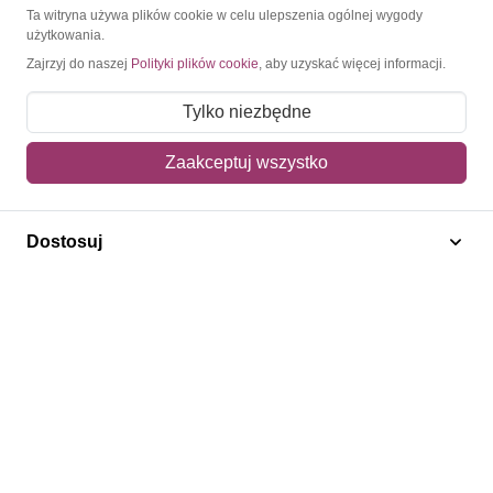
O Znaczkopol.pl
Ta witryna używa plików cookie w celu ulepszenia ogólnej wygody
użytkowania.
Zajrzyj do naszej
Polityki plików cookie
, aby uzyskać więcej informacji.
O nas
Blog
Tylko niezbędne
Regulamin
Zaakceptuj wszystko
Polityka prywatności
Mapa strony
Dostosuj
Kontakt
Obsługa klienta
Pomoc i FAQ
Metody dostawy
Sposoby płatności