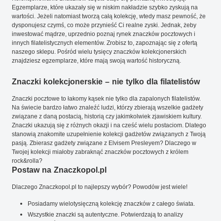
Egzemplarze, które ukazały się w niskim nakładzie szybko zyskują na
wartości. Jeżeli natomiast tworzą całą kolekcję, wtedy masz pewność, że
dysponujesz czymś, co może przynieść Ci realne zyski. Jednak, żeby
inwestować mądrze, uprzednio poznaj rynek znaczków pocztowych i
innych filatelistycznych elementów. Zrobisz to, zapoznając się z ofertą
naszego sklepu. Pośród wielu tysięcy znaczków kolekcjonerskich
znajdziesz egzemplarze, które mają swoją wartość historyczną.
Znaczki kolekcjonerskie – nie tylko dla filatelistów
Znaczki pocztowe to łakomy kąsek nie tylko dla zapalonych filatelistów.
Na świecie bardzo łatwo znaleźć ludzi, którzy zbierają wszelkie gadżety
związane z daną postacią, historią czy jakimkolwiek zjawiskiem kultury.
Znaczki ukazują się z różnych okazji i na cześć wielu postaciom. Dlatego
stanowią znakomite uzupełnienie kolekcji gadżetów związanych z Twoją
pasją. Zbierasz gadżety związane z Elvisem Presleyem? Dlaczego w
Twojej kolekcji miałoby zabraknąć znaczków pocztowych z królem
rock&rolla?
Postaw na Znaczkopol.pl
Dlaczego Znaczkopol.pl to najlepszy wybór? Powodów jest wiele!
Posiadamy wielotysięczną kolekcję znaczków z całego świata.
Wszystkie znaczki są autentyczne. Potwierdzają to analizy