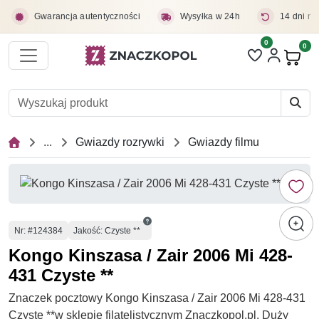
Przejdź do treści głównej
Gwarancja autentyczności
Wysyłka w 24h
14 dni na
0
Liczba pozycji 
0
Pro
...
Gwiazdy rozrywki
Gwiazdy filmu
Numer
Nr
: #124384
Jakość: Czyste **
Kongo Kinszasa / Zair 2006 Mi 428-
431 Czyste **
Znaczek pocztowy Kongo Kinszasa / Zair 2006 Mi 428-431
Czyste **w sklepie filatelistycznym Znaczkopol.pl. Duży