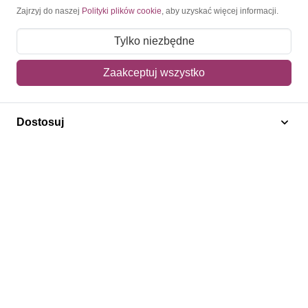
Moje konto
Zajrzyj do naszej
Polityki plików cookie
, aby uzyskać więcej informacji.
Moje zamówienia
Tylko niezbędne
Mój koszyk
Zaakceptuj wszystko
Adres dostawy
Dostosuj
Polecamy
Znaczki Konie
Znaczki Politycy
Znaczki Żaglowce
Znaczki Kwiaty
Znaczki Herby / Heraldyka / Symbole