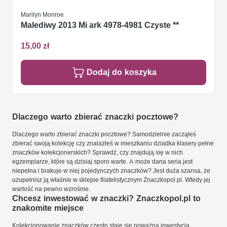
Marilyn Monroe
Malediwy 2013 Mi ark 4978-4981 Czyste **
15,00 zł
Dodaj do koszyka
Dlaczego warto zbierać znaczki pocztowe?
Dlaczego warto zbierać znaczki pocztowe? Samodzielnie zacząłeś
zbierać swoją kolekcję czy znalazłeś w mieszkaniu dziadka klasery pełne
znaczków kolekcjonerskich? Sprawdź, czy znajdują się w nich
egzemplarze, które są dzisiaj sporo warte. A może dana seria jest
niepełna i brakuje w niej pojedynczych znaczków? Jest duża szansa, że
uzupełnisz ją właśnie w sklepie filatelistycznym Znaczkopol.pl. Wtedy jej
wartość na pewno wzrośnie.
Chcesz inwestować w znaczki? Znaczkopol.pl to
znakomite miejsce
Kolekcjonowanie znaczków często staje się poważną inwestycją.