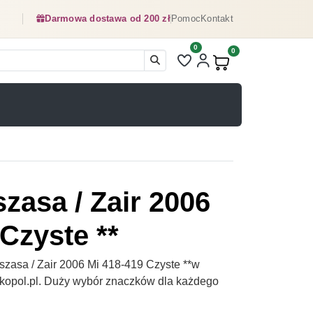
Darmowa dostawa od 200 zł
Pomoc
Kontakt
0
Liczba pozycji na liście ulubionyc
0
Produkty w koszyku:
zasa / Zair 2006
Czyste **
zasa / Zair 2006 Mi 418-419 Czyste **w
czkopol.pl. Duży wybór znaczków dla każdego