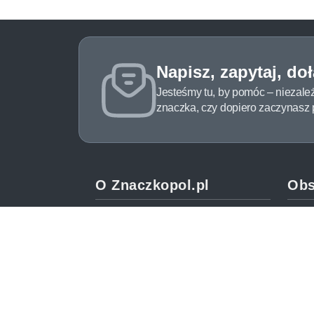
Napisz, zapytaj, do
Jesteśmy tu, by pomóc – niezale
znaczka, czy dopiero zaczynasz pr
O Znaczkopol.pl
Obs
O nas
Pomo
Blog
Meto
Regulamin
Spos
Polityka prywatności
Zwrot