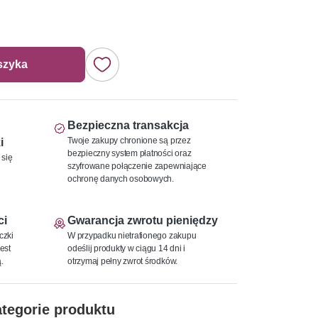
szyka
Bezpieczna transakcja
Twoje zakupy chronione są przez
i
bezpieczny system płatności oraz
 się
szyfrowane połączenie zapewniające
ochronę danych osobowych.
ci
Gwarancja zwrotu pieniędzy
czki
W przypadku nietrafionego zakupu
est
odeślij produkty w ciągu 14 dni i
.
otrzymaj pełny zwrot środków.
tegorie produktu