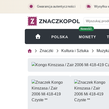
Przejdź do treści głównej
Gwarancja autentyczności
Wysyłka 
Nowość!
(OTWI
POLSKA
MONETY
Znaczki
Kultura i Sztuka
Muzyka