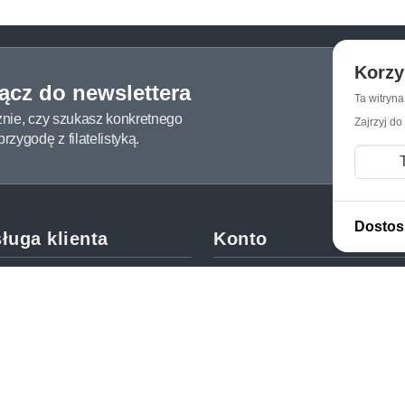
Korzy
łącz do newslettera
Ta witryn
żnie, czy szukasz konkretnego
Zajrzyj do
zygodę z filatelistyką.
Dostos
ługa klienta
Konto
c i FAQ
Moje konto
dy dostawy
Moje zamówienia
oby płatności
Mój koszyk
y i reklamacje
Adres dostawy