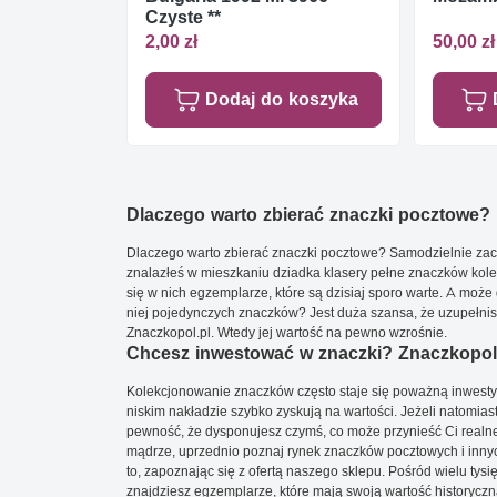
Czyste **
2,00 zł
50,00 zł
Dodaj do koszyka
Dlaczego warto zbierać znaczki pocztowe?
Dlaczego warto zbierać znaczki pocztowe? Samodzielnie zacz
znalazłeś w mieszkaniu dziadka klasery pełne znaczków kole
się w nich egzemplarze, które są dzisiaj sporo warte. A może 
niej pojedynczych znaczków? Jest duża szansa, że uzupełnisz 
Znaczkopol.pl. Wtedy jej wartość na pewno wzrośnie.
Chcesz inwestować w znaczki? Znaczkopol.
Kolekcjonowanie znaczków często staje się poważną inwestyc
niskim nakładzie szybko zyskują na wartości. Jeżeli natomias
pewność, że dysponujesz czymś, co może przynieść Ci realne
mądrze, uprzednio poznaj rynek znaczków pocztowych i innych
to, zapoznając się z ofertą naszego sklepu. Pośród wielu tys
znajdziesz egzemplarze, które mają swoją wartość historyczn