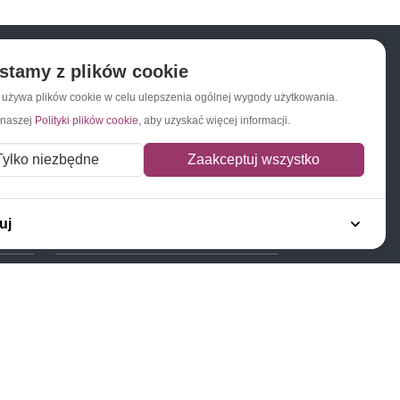
stamy z plików cookie
a używa plików cookie w celu ulepszenia ogólnej wygody użytkowania.
Napisz do nas
Zapisz się do newslettera
 naszej
Polityki plików cookie
, aby uzyskać więcej informacji.
Tylko niezbędne
Zaakceptuj wszystko
uj
Polecamy
Znaczki Konie
Znaczki Politycy
Znaczki Żaglowce
Znaczki Kolarstwo