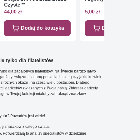
Czyste **
44,00 zł
5,00 zł
Dodaj do koszyka
Dodaj do koszy
e tylko dla filatelistów
ylko dla zapalonych filatelistów. Na świecie bardzo łatwo
 gadżety związane z daną postacią, historią czy jakimkolwiek
 z różnych okazji i na cześć wielu postaciom. Dlatego
cji gadżetów związanych z Twoją pasją. Zbierasz gadżety
go w Twojej kolekcji miałoby zabraknąć znaczków
wybór? Powodów jest wiele!
ję znaczków z całego świata.
. Potwierdzają to analizy specjalistów w dziedzinie