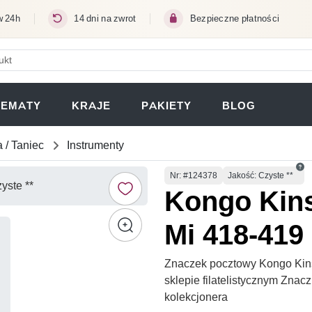
w 24h
14 dni na zwrot
Bezpieczne płatności
ERA SIĘ W NOWEJ KARCIE)
TEMATY
KRAJE
PAKIETY
BLOG
 / Taniec
Instrumenty
Numer
Nr
: #124378
Jakość: Czyste **
Kongo Kins
Mi 418-419 
Znaczek pocztowy Kongo Kins
sklepie filatelistycznym Zna
kolekcjonera