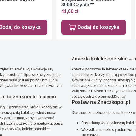
3904 Czyste **
41,60 zł
Dodaj do koszyka
Dodaj do koszyka
Znaczki kolekcjonerskie – ni
ąłeś zbierać swoją kolekcję czy
Znaczki pocztowe to łakomy kąsek nie t
kcjonerskich? Sprawdź, czy znajdują
znaleźć ludzi, którzy zbierają wszelkie
dana seria jest niepełna i brakuje w
zjawiskiem kultury. Znaczki ukazują się
ją właśnie w sklepie filatelistycznym
stanowią znakomite uzupełnienie kolek
związane z Elvisem Presleyem? Dlacze
pl to znakomite miejsce
pocztowych z królem rock&rolla?
Postaw na Znaczkopol.pl
ją. Egzemplarze, które ukazały się w
t tworzą całą kolekcję, wtedy masz
Dlaczego Znaczkopol.pl to najlepszy 
 zyski. Jednak, żeby inwestować
Posiadamy wielotysięczną kolekc
 filatelistycznych elementów. Zrobisz
ięcy znaczków kolekcjonerskich
Wszystkie znaczki są autentyczne
ą.
filatelistyki.